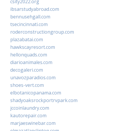
csity2022.org
ibsarstudyabroad.com
bennusehgall.com
tsecincinnati.com
roderconstructiongroup.com
plazabatai.com
hawkscayresort.com
hellonquads.com
diarioanimales.com
decogaleri.com
unavozparadios.com
shoes-vert.com
elbotanicopanama.com
shadyoaksrockportrvpark.com
jccoinlaundry.com
kautorepair.com
marjaeswinebar.com
elmazatlanclinton.com