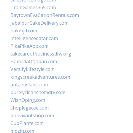
TrainGames365.com
BaytownEvaCationRentals.com
JabalpurCakeDelivery.com
halobjd.com
intelligenceqatar.com
PikaPikaApp.com
takecareofbusinessdfw.org
HamadaOfJapan.com
VersifyLifestyle.com
kingscreekadventures.com
antaeuslabs.com
purelycleanchemdry.com
WishOping.com
shoplegacee.com
bonvivantshop.com
CupPlante.com
mpzin.com