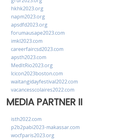
grur2023.org
hkhk2023.org
napm2023.org
apsdfd2023.org
forumausape2023.com
imkl2023.com
careerfaircsd2023.com
apsth2023.com
MedItRio2023.org
lcicon2023boston.com
waitangidayfestival2022.com
vacancesscolaires2022.com
MEDIA PARTNER II
isth2022.com
p2b2pabi2023-makassar.com
wocfparis2023.org