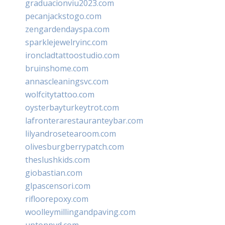
graduacionviu2023.com
pecanjackstogo.com
zengardendayspa.com
sparklejewelryinc.com
ironcladtattoostudio.com
bruinshome.com
annascleaningsvc.com
wolfcitytattoo.com
oysterbayturkeytrot.com
lafronterarestauranteybar.com
lilyandrosetearoom.com
olivesburgberrypatch.com
theslushkids.com
giobastian.com
glpascensori.com
rifloorepoxy.com
woolleymillingandpaving.com
uptonpvd.com