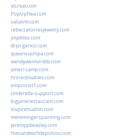
stcreal.com
PopUpFlea.com
valueml.com
rebeccatorresjewelry.com
jmpbliss.com
drjorgerico.com
queensushipa.com
wendyweimerdds.com
ameri-camp.com
hrsreceivables.com
empconst1.com
cinderella-support.com
bigpinkrestaurant.com
inspirehuahin.com
memmingerspainting.com
jeremypbeasley.com
thesandwichdepotcos.com