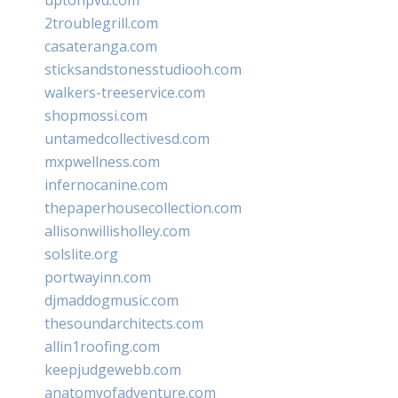
2troublegrill.com
casateranga.com
sticksandstonesstudiooh.com
walkers-treeservice.com
shopmossi.com
untamedcollectivesd.com
mxpwellness.com
infernocanine.com
thepaperhousecollection.com
allisonwillisholley.com
solslite.org
portwayinn.com
djmaddogmusic.com
thesoundarchitects.com
allin1roofing.com
keepjudgewebb.com
anatomyofadventure.com