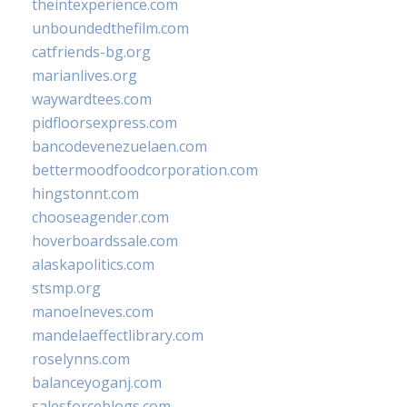
theintexperience.com
unboundedthefilm.com
catfriends-bg.org
marianlives.org
waywardtees.com
pidfloorsexpress.com
bancodevenezuelaen.com
bettermoodfoodcorporation.com
hingstonnt.com
chooseagender.com
hoverboardssale.com
alaskapolitics.com
stsmp.org
manoelneves.com
mandelaeffectlibrary.com
roselynns.com
balanceyoganj.com
salesforceblogs.com