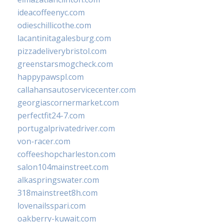
ideacoffeenyc.com
odieschillicothe.com
lacantinitagalesburg.com
pizzadeliverybristol.com
greenstarsmogcheck.com
happypawspl.com
callahansautoservicecenter.com
georgiascornermarket.com
perfectfit24-7.com
portugalprivatedriver.com
von-racer.com
coffeeshopcharleston.com
salon104mainstreet.com
alkaspringswater.com
318mainstreet8h.com
lovenailsspari.com
oakberry-kuwait.com