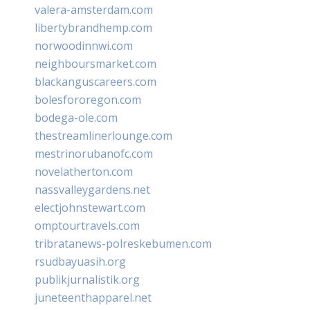
valera-amsterdam.com
libertybrandhemp.com
norwoodinnwi.com
neighboursmarket.com
blackanguscareers.com
bolesfororegon.com
bodega-ole.com
thestreamlinerlounge.com
mestrinorubanofc.com
novelatherton.com
nassvalleygardens.net
electjohnstewart.com
omptourtravels.com
tribratanews-polreskebumen.com
rsudbayuasih.org
publikjurnalistik.org
juneteenthapparel.net