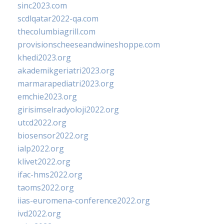
sinc2023.com
scdlqatar2022-qa.com
thecolumbiagrill.com
provisionscheeseandwineshoppe.com
khedi2023.org
akademikgeriatri2023.org
marmarapediatri2023.org
emchie2023.org
girisimselradyoloji2022.org
utcd2022.org
biosensor2022.org
ialp2022.org
klivet2022.org
ifac-hms2022.org
taoms2022.org
iias-euromena-conference2022.org
ivd2022.org