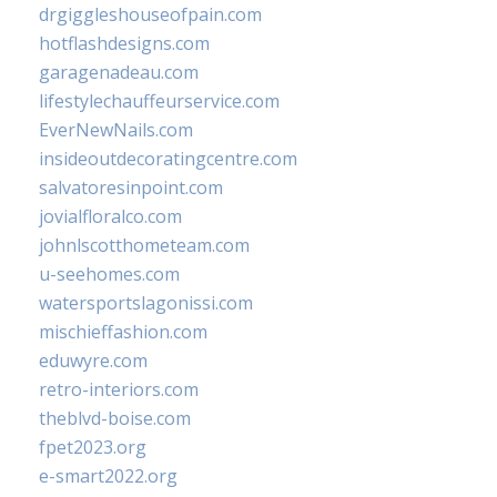
drgiggleshouseofpain.com
hotflashdesigns.com
garagenadeau.com
lifestylechauffeurservice.com
EverNewNails.com
insideoutdecoratingcentre.com
salvatoresinpoint.com
jovialfloralco.com
johnlscotthometeam.com
u-seehomes.com
watersportslagonissi.com
mischieffashion.com
eduwyre.com
retro-interiors.com
theblvd-boise.com
fpet2023.org
e-smart2022.org