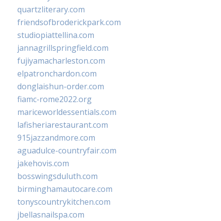
quartzliterary.com
friendsofbroderickpark.com
studiopiattellina.com
jannagrillspringfield.com
fujiyamacharleston.com
elpatronchardon.com
donglaishun-order.com
fiamc-rome2022.org
mariceworldessentials.com
lafisheriarestaurant.com
915jazzandmore.com
aguadulce-countryfair.com
jakehovis.com
bosswingsduluth.com
birminghamautocare.com
tonyscountrykitchen.com
jbellasnailspa.com