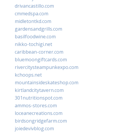
drivancastillo.com
cmmedspa.com
midletontkd.com
gardensandgrills.com
basilfoodwine.com
nikko-tochigi.net
caribbean-corner.com
bluemoongiftcards.com
rivercitysteampunkexpo.com
kchoops.net
mountainsideskateshop.com
kirtlandcitytavern.com
301nutritionspot.com
ammos-stores.com
loceanecreations.com
birdsongridgefarm.com
joiedevivblog.com