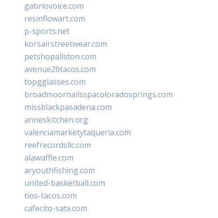
gabriovoice.com
resinflowart.com
p-sports.net
korsairstreetwear.com
petshopallston.com
avenue26tacos.com
topgglasses.com
broadmoornailsspacoloradosprings.com
missblackpasadena.com
anneskitchen.org
valenciamarketytaqueria.com
reefrecordsllc.com
alawaffle.com
aryouthfishing.com
united-basketball.com
tios-tacos.com
cafecito-satx.com