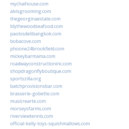
mychaihouse.com
alvisgrooming.com
thegeorginaestate.com
blythewoodseafood.com
paolosdelibangkok.com
bobacove.com
phoone24brookfield.com
mickeybarmama.com
roadwayconstructioninc.com
shopdragonflyboutique.com
sportszilla.org
batchprovisionsbar.com
brasserie-gobette.com
musicrearte.com
morseysfarms.com
riverviewtennis.com
official-kelly-toys-squishmallows.com