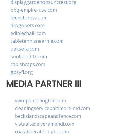
displaygardenonsuncrest.org
bbq-empire-usa.com
feedstoreva.com
drogopets.com
ediblechalk.com
tabletennisnearme.com
oaksofa.com
soultacohtx.com
capishcaps.com
gpsyfl.org
MEDIA PARTNER III
vwrepairarlington.com
cleaningservicebaltimore-md.com
beckslandscapeandfence.com
vistaaltadelveramendi.com
coastlinecateringnc.com