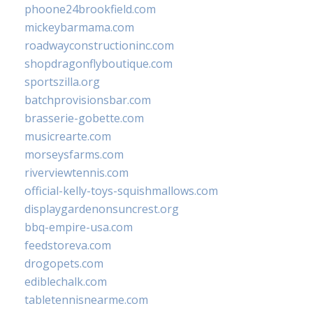
phoone24brookfield.com
mickeybarmama.com
roadwayconstructioninc.com
shopdragonflyboutique.com
sportszilla.org
batchprovisionsbar.com
brasserie-gobette.com
musicrearte.com
morseysfarms.com
riverviewtennis.com
official-kelly-toys-squishmallows.com
displaygardenonsuncrest.org
bbq-empire-usa.com
feedstoreva.com
drogopets.com
ediblechalk.com
tabletennisnearme.com