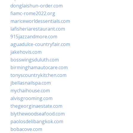
donglaishun-order.com
fiamc-rome2022.org
mariceworldessentials.com
lafisheriarestaurant.com
915jazzandmore.com
aguadulce-countryfair.com
jakehovis.com
bosswingsduluth.com
birminghamautocare.com
tonyscountrykitchen.com
jbellasnailspa.com
mychaihouse.com
alvisgrooming.com
thegeorginaestate.com
blythewoodseafood.com
paolosdelibangkok.com
bobacove.com