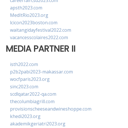
careerfaircsd2023.com
apsth2023.com
MedItRio2023.org
lcicon2023boston.com
waitangidayfestival2022.com
vacancesscolaires2022.com
MEDIA PARTNER II
isth2022.com
p2b2pabi2023-makassar.com
wocfparis2023.org
sinc2023.com
scdlqatar2022-qa.com
thecolumbiagrill.com
provisionscheeseandwineshoppe.com
khedi2023.org
akademikgeriatri2023.org