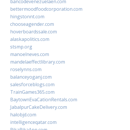
bancodevenezuelaen.com
bettermoodfoodcorporation.com
hingstonnt.com
chooseagender.com
hoverboardssale.com
alaskapolitics.com
stsmp.org
manoelneves.com
mandelaeffectlibrary.com
roselynns.com
balanceyoganj.com
salesforceblogs.com
TrainGames365.com
BaytownEvaCationRentals.com
JabalpurCakeDelivery.com
halobjd.com
intelligenceqatar.com
PikaPikaApp.com