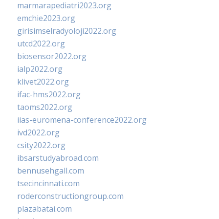
marmarapediatri2023.org
emchie2023.org
girisimselradyoloji2022.org
utcd2022.org
biosensor2022.org
ialp2022.org
klivet2022.org
ifac-hms2022.org
taoms2022.org
iias-euromena-conference2022.org
ivd2022.org
csity2022.org
ibsarstudyabroad.com
bennusehgall.com
tsecincinnati.com
roderconstructiongroup.com
plazabatai.com