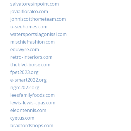
salvatoresinpoint.com
jovialfloralco.com
johnlscotthometeam.com
u-seehomes.com
watersportslagonissi.com
mischieffashion.com
eduwyre.com
retro-interiors.com
theblvd-boise.com
fpet2023.org
e-smart2022.org
ngrc2022.org
leesfamilyfoods.com
lewis-lewis-cpas.com
eleontennis.com
cyetus.com
bradfordshops.com