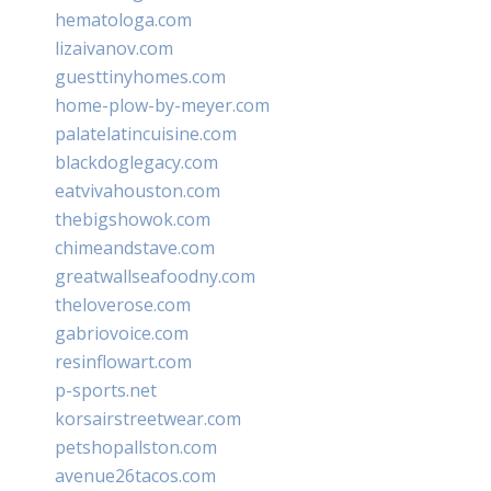
hematologa.com
lizaivanov.com
guesttinyhomes.com
home-plow-by-meyer.com
palatelatincuisine.com
blackdoglegacy.com
eatvivahouston.com
thebigshowok.com
chimeandstave.com
greatwallseafoodny.com
theloverose.com
gabriovoice.com
resinflowart.com
p-sports.net
korsairstreetwear.com
petshopallston.com
avenue26tacos.com