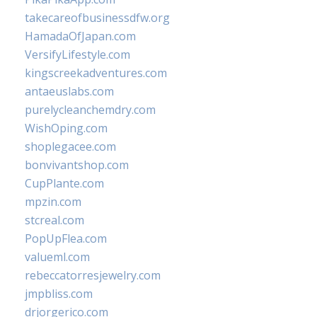
takecareofbusinessdfw.org
HamadaOfJapan.com
VersifyLifestyle.com
kingscreekadventures.com
antaeuslabs.com
purelycleanchemdry.com
WishOping.com
shoplegacee.com
bonvivantshop.com
CupPlante.com
mpzin.com
stcreal.com
PopUpFlea.com
valueml.com
rebeccatorresjewelry.com
jmpbliss.com
drjorgerico.com