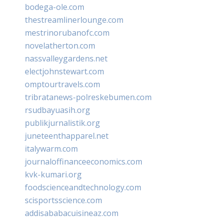
bodega-ole.com
thestreamlinerlounge.com
mestrinorubanofc.com
novelatherton.com
nassvalleygardens.net
electjohnstewart.com
omptourtravels.com
tribratanews-polreskebumen.com
rsudbayuasih.org
publikjurnalistik.org
juneteenthapparel.net
italywarm.com
journaloffinanceeconomics.com
kvk-kumari.org
foodscienceandtechnology.com
scisportsscience.com
addisababacuisineaz.com