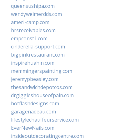
queensushipa.com
wendyweimerdds.com
ameri-camp.com
hrsreceivables.com
empconst1.com
cinderella-support.com
bigpinkrestaurant.com
inspirehuahin.com
memmingerspainting.com
jeremypbeasley.com
thesandwichdepotcos.com
drgiggleshouseofpain.com
hotflashdesigns.com
garagenadeau.com
lifestylechauffeurservice.com
EverNewNails.com
insideoutdecoratingcentre.com