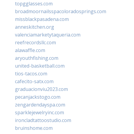
topgglasses.com
broadmoornailsspacoloradosprings.com
missblackpasadena.com
anneskitchen.org
valenciamarketytaqueria.com
reefrecordsllc.com
alawaffle.com
aryouthfishing.com
united-basketball.com
tios-tacos.com
cafecito-satx.com
graduacionviu2023.com
pecanjackstogo.com
zengardendayspa.com
sparklejewelryinc.com
ironcladtattoostudio.com
bruinshome.com