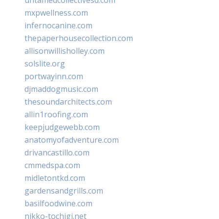
mxpwellness.com
infernocanine.com
thepaperhousecollection.com
allisonwillisholley.com
solslite.org
portwayinn.com
djmaddogmusic.com
thesoundarchitects.com
allin1roofing.com
keepjudgewebb.com
anatomyofadventure.com
drivancastillo.com
cmmedspa.com
midletontkd.com
gardensandgrills.com
basilfoodwine.com
nikko-tochigi.net