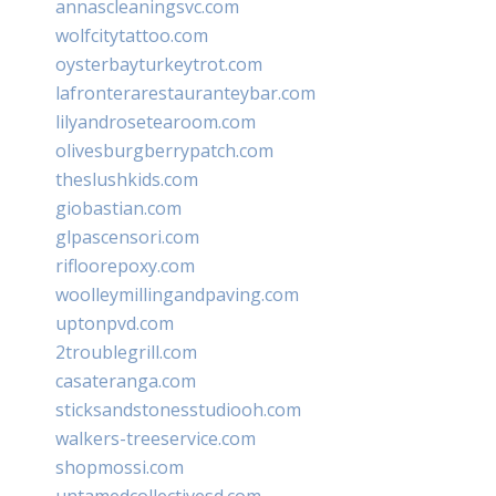
annascleaningsvc.com
wolfcitytattoo.com
oysterbayturkeytrot.com
lafronterarestauranteybar.com
lilyandrosetearoom.com
olivesburgberrypatch.com
theslushkids.com
giobastian.com
glpascensori.com
rifloorepoxy.com
woolleymillingandpaving.com
uptonpvd.com
2troublegrill.com
casateranga.com
sticksandstonesstudiooh.com
walkers-treeservice.com
shopmossi.com
untamedcollectivesd.com