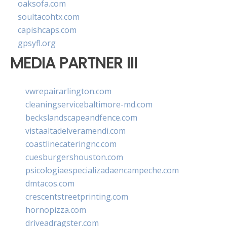
oaksofa.com
soultacohtx.com
capishcaps.com
gpsyfl.org
MEDIA PARTNER III
vwrepairarlington.com
cleaningservicebaltimore-md.com
beckslandscapeandfence.com
vistaaltadelveramendi.com
coastlinecateringnc.com
cuesburgershouston.com
psicologiaespecializadaencampeche.com
dmtacos.com
crescentstreetprinting.com
hornopizza.com
driveadragster.com