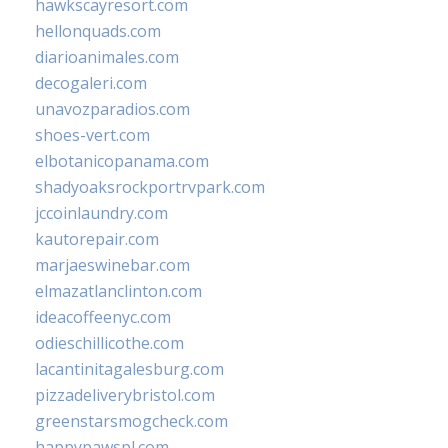
hawkscayresort.com
hellonquads.com
diarioanimales.com
decogaleri.com
unavozparadios.com
shoes-vert.com
elbotanicopanama.com
shadyoaksrockportrvpark.com
jccoinlaundry.com
kautorepair.com
marjaeswinebar.com
elmazatlanclinton.com
ideacoffeenyc.com
odieschillicothe.com
lacantinitagalesburg.com
pizzadeliverybristol.com
greenstarsmogcheck.com
happypawspl.com