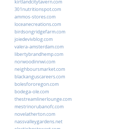
kirtlandcitytavern.com
301nutritionspot.com
ammos-stores.com
loceanecreations.com
birdsongridgefarm.com
joiedevivblog.com
valera-amsterdam.com
libertybrandhemp.com
norwoodinnwi.com
neighboursmarket.com
blackanguscareers.com
bolesfororegon.com
bodega-ole.com
thestreamlinerlounge.com
mestrinorubanofc.com
novelatherton.com
nassvalleygardens.net
electjohnstewart.com