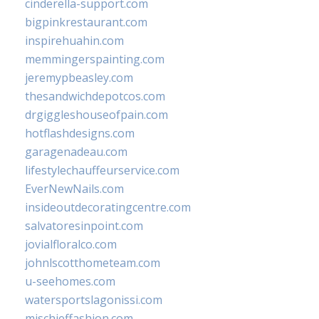
cinderella-support.com
bigpinkrestaurant.com
inspirehuahin.com
memmingerspainting.com
jeremypbeasley.com
thesandwichdepotcos.com
drgiggleshouseofpain.com
hotflashdesigns.com
garagenadeau.com
lifestylechauffeurservice.com
EverNewNails.com
insideoutdecoratingcentre.com
salvatoresinpoint.com
jovialfloralco.com
johnlscotthometeam.com
u-seehomes.com
watersportslagonissi.com
mischieffashion.com