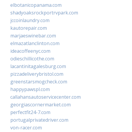
elbotanicopanama.com
shadyoaksrockportrvpark.com
jccoinlaundry.com
kautorepair.com
marjaeswinebar.com
elmazatlanclinton.com
ideacoffeenyc.com
odieschillicothe.com
lacantinitagalesburg.com
pizzadeliverybristol.com
greenstarsmogcheck.com
happypawspl.com
callahansautoservicecenter.com
georgiascornermarket.com
perfectfit24-7.com
portugalprivatedriver.com
von-racer.com