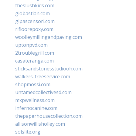
theslushkids.com
giobastian.com
glpascensori.com
rifloorepoxy.com
woolleymillingandpaving.com
uptonpvd.com
2troublegrill.com
casateranga.com
sticksandstonesstudiooh.com
walkers-treeservice.com
shopmossi.com
untamedcollectivesd.com
mxpwellness.com
infernocanine.com
thepaperhousecollection.com
allisonwillisholley.com
solslite.org