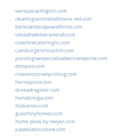
vwrepairarlington.com
cleaningservicebaltimore-md.com
beckslandscapeandfence.com
vistaaltadelveramendi.com
coastlinecateringnc.com
cuesburgershouston.com
psicologiaespecializadaencampeche.com
dmtacos.com
crescentstreetprinting.com
hornopizza.com
driveadragster.com
hematologa.com
lizaivanov.com
guesttinyhomes.com
home-plow-by-meyer.com
palatelatincuisine.com