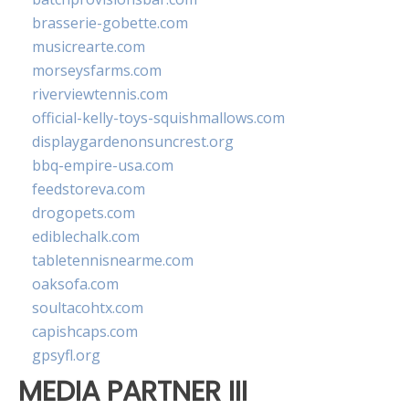
brasserie-gobette.com
musicrearte.com
morseysfarms.com
riverviewtennis.com
official-kelly-toys-squishmallows.com
displaygardenonsuncrest.org
bbq-empire-usa.com
feedstoreva.com
drogopets.com
ediblechalk.com
tabletennisnearme.com
oaksofa.com
soultacohtx.com
capishcaps.com
gpsyfl.org
MEDIA PARTNER III