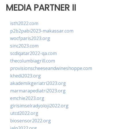
MEDIA PARTNER II
isth2022.com
p2b2pabi2023-makassar.com
wocfparis2023.org
sinc2023.com
scdlqatar2022-qa.com
thecolumbiagrill.com
provisionscheeseandwineshoppe.com
khedi2023.org
akademikgeriatri2023.org
marmarapediatri2023.org
emchie2023.org
girisimselradyoloji2022.org
utcd2022.org
biosensor2022.org
ialp2022.org