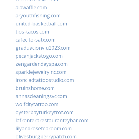
alawaffle.com
aryouthfishing.com
united-basketball.com
tios-tacos.com
cafecito-satx.com
graduacionviu2023.com
pecanjackstogo.com
zengardendayspa.com
sparklejewelryinc.com
ironcladtattoostudio.com
bruinshome.com
annascleaningsvc.com
wolfcitytattoo.com
oysterbayturkeytrot.com
lafronterarestauranteybar.com
lilyandrosetearoom.com
olivesburgberrypatch.com