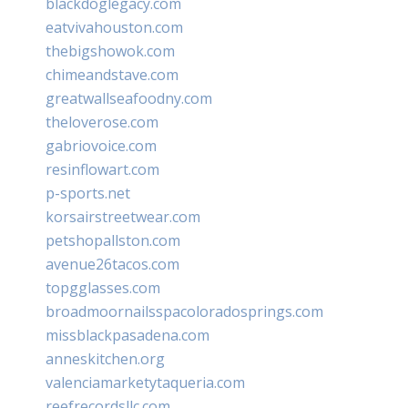
blackdoglegacy.com
eatvivahouston.com
thebigshowok.com
chimeandstave.com
greatwallseafoodny.com
theloverose.com
gabriovoice.com
resinflowart.com
p-sports.net
korsairstreetwear.com
petshopallston.com
avenue26tacos.com
topgglasses.com
broadmoornailsspacoloradosprings.com
missblackpasadena.com
anneskitchen.org
valenciamarketytaqueria.com
reefrecordsllc.com