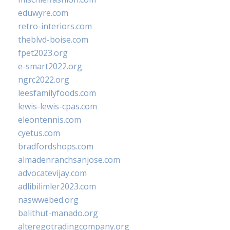
eduwyre.com
retro-interiors.com
theblvd-boise.com
fpet2023.org
e-smart2022.org
ngrc2022.org
leesfamilyfoods.com
lewis-lewis-cpas.com
eleontennis.com
cyetus.com
bradfordshops.com
almadenranchsanjose.com
advocatevijay.com
adlibilimler2023.com
naswwebed.org
balithut-manado.org
alteregotradingcompany.org