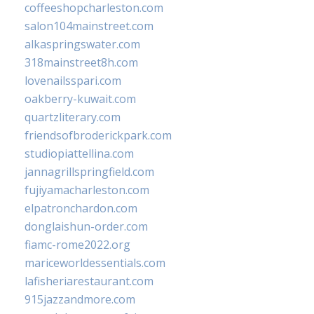
coffeeshopcharleston.com
salon104mainstreet.com
alkaspringswater.com
318mainstreet8h.com
lovenailsspari.com
oakberry-kuwait.com
quartzliterary.com
friendsofbroderickpark.com
studiopiattellina.com
jannagrillspringfield.com
fujiyamacharleston.com
elpatronchardon.com
donglaishun-order.com
fiamc-rome2022.org
mariceworldessentials.com
lafisheriarestaurant.com
915jazzandmore.com