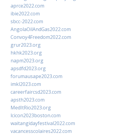
aprce2022.com
ibie2022.com
sbcc-2022.com
AngolaOilAndGas2022.com
Convoy4Freedom2022.com
grur2023.org
hkhk2023.org
napm2023.org
apsdfd2023.org
forumausape2023.com
imkl2023.com
careerfaircsd2023.com
apsth2023.com
MedItRio2023.org
lcicon2023boston.com
waitangidayfestival2022.com
vacancesscolaires2022.com