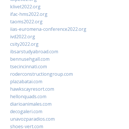
klivet2022.org
ifac-hms2022.org
taoms2022.org
iias-euromena-conference2022.org
ivd2022.org
csity2022.org
ibsarstudyabroad.com
bennusehgall.com
tsecincinnati.com
roderconstructiongroup.com
plazabatai.com
hawkscayresort.com
hellonquads.com
diarioanimales.com
decogaleri.com
unavozparadios.com
shoes-vert.com