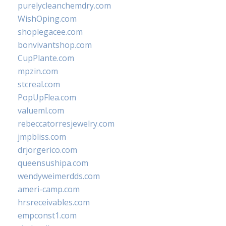
purelycleanchemdry.com
WishOping.com
shoplegacee.com
bonvivantshop.com
CupPlante.com
mpzin.com
stcreal.com
PopUpFlea.com
valueml.com
rebeccatorresjewelry.com
jmpbliss.com
drjorgerico.com
queensushipa.com
wendyweimerdds.com
ameri-camp.com
hrsreceivables.com
empconst1.com