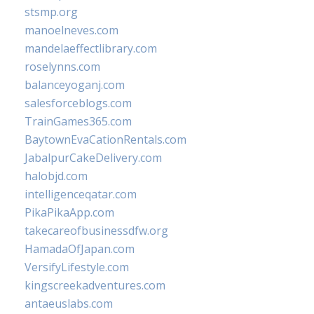
stsmp.org
manoelneves.com
mandelaeffectlibrary.com
roselynns.com
balanceyoganj.com
salesforceblogs.com
TrainGames365.com
BaytownEvaCationRentals.com
JabalpurCakeDelivery.com
halobjd.com
intelligenceqatar.com
PikaPikaApp.com
takecareofbusinessdfw.org
HamadaOfJapan.com
VersifyLifestyle.com
kingscreekadventures.com
antaeuslabs.com