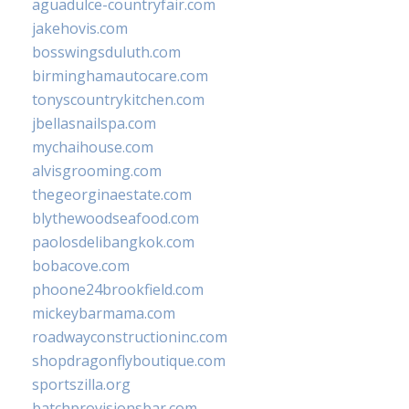
aguadulce-countryfair.com
jakehovis.com
bosswingsduluth.com
birminghamautocare.com
tonyscountrykitchen.com
jbellasnailspa.com
mychaihouse.com
alvisgrooming.com
thegeorginaestate.com
blythewoodseafood.com
paolosdelibangkok.com
bobacove.com
phoone24brookfield.com
mickeybarmama.com
roadwayconstructioninc.com
shopdragonflyboutique.com
sportszilla.org
batchprovisionsbar.com