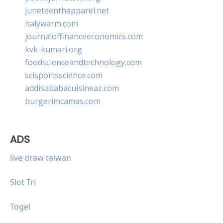
juneteenthapparel.net
italywarm.com
journaloffinanceeconomics.com
kvk-kumari.org
foodscienceandtechnology.com
scisportsscience.com
addisababacuisineaz.com
burgerimcamas.com
ADS
live draw taiwan
Slot Tri
Togel