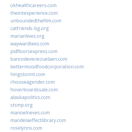
okhealthcareers.com
theintexperience.com
unboundedthefilm.com
catfriends-bg.org
marianlives.org
waywardtees.com
pidfloorsexpress.com
bancodevenezuelaen.com
bettermoodfoodcorporation.com
hingstonnt.com
chooseagender.com
hoverboardssale.com
alaskapolitics.com
stsmp.org
manoelneves.com
mandelaeffectlibrary.com
roselynns.com