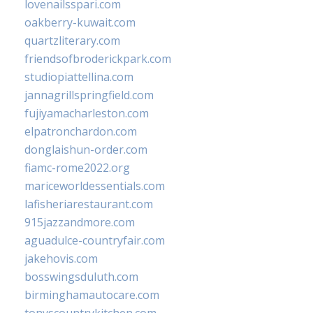
lovenailsspari.com
oakberry-kuwait.com
quartzliterary.com
friendsofbroderickpark.com
studiopiattellina.com
jannagrillspringfield.com
fujiyamacharleston.com
elpatronchardon.com
donglaishun-order.com
fiamc-rome2022.org
mariceworldessentials.com
lafisheriarestaurant.com
915jazzandmore.com
aguadulce-countryfair.com
jakehovis.com
bosswingsduluth.com
birminghamautocare.com