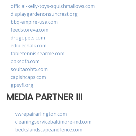
official-kelly-toys-squishmallows.com
displaygardenonsuncrest.org
bbq-empire-usa.com
feedstoreva.com
drogopets.com
ediblechalk.com
tabletennisnearme.com
oaksofa.com
soultacohtx.com
capishcaps.com
gpsyfl.org
MEDIA PARTNER III
vwrepairarlington.com
cleaningservicebaltimore-md.com
beckslandscapeandfence.com