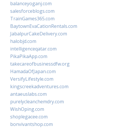
balanceyoganj.com
salesforceblogs.com
TrainGames365.com
BaytownEvaCationRentals.com
JabalpurCakeDelivery.com
halobjd.com
intelligenceqatar.com
PikaPikaApp.com
takecareofbusinessdfw.org
HamadaOfJapan.com
VersifyLifestyle.com
kingscreekadventures.com
antaeuslabs.com
purelycleanchemdry.com
WishOping.com
shoplegacee.com
bonvivantshop.com