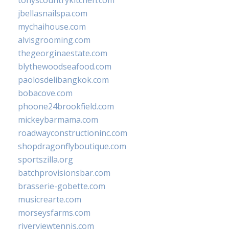
tonyscountrykitchen.com
jbellasnailspa.com
mychaihouse.com
alvisgrooming.com
thegeorginaestate.com
blythewoodseafood.com
paolosdelibangkok.com
bobacove.com
phoone24brookfield.com
mickeybarmama.com
roadwayconstructioninc.com
shopdragonflyboutique.com
sportszilla.org
batchprovisionsbar.com
brasserie-gobette.com
musicrearte.com
morseysfarms.com
riverviewtennis.com