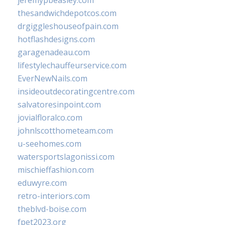
jeremypbeasley.com
thesandwichdepotcos.com
drgiggleshouseofpain.com
hotflashdesigns.com
garagenadeau.com
lifestylechauffeurservice.com
EverNewNails.com
insideoutdecoratingcentre.com
salvatoresinpoint.com
jovialfloralco.com
johnlscotthometeam.com
u-seehomes.com
watersportslagonissi.com
mischieffashion.com
eduwyre.com
retro-interiors.com
theblvd-boise.com
fpet2023.org