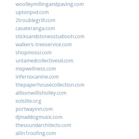
woolleymillingandpaving.com
uptonpvd.com
2troublegrill.com
casateranga.com
sticksandstonesstudiooh.com
walkers-treeservice.com
shopmossi.com
untamedcollectivesd.com
mxpwellness.com
infernocanine.com
thepaperhousecollection.com
allisonwillisholley.com
solslite.org
portwayinn.com
djmaddogmusic.com
thesoundarchitects.com
allin1roofing.com