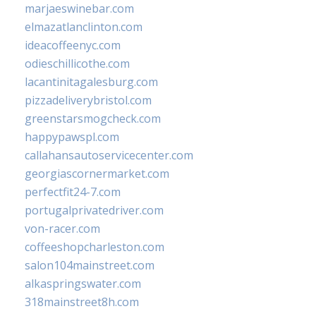
marjaeswinebar.com
elmazatlanclinton.com
ideacoffeenyc.com
odieschillicothe.com
lacantinitagalesburg.com
pizzadeliverybristol.com
greenstarsmogcheck.com
happypawspl.com
callahansautoservicecenter.com
georgiascornermarket.com
perfectfit24-7.com
portugalprivatedriver.com
von-racer.com
coffeeshopcharleston.com
salon104mainstreet.com
alkaspringswater.com
318mainstreet8h.com