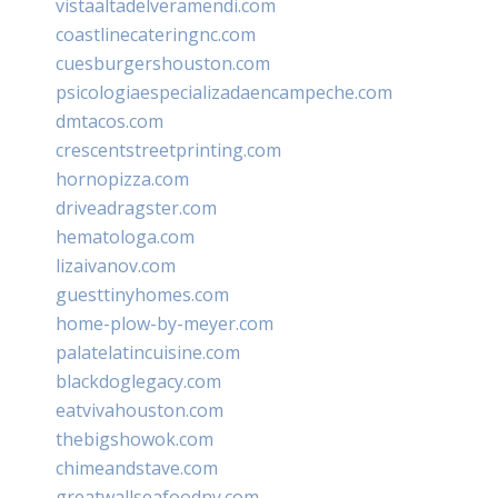
vistaaltadelveramendi.com
coastlinecateringnc.com
cuesburgershouston.com
psicologiaespecializadaencampeche.com
dmtacos.com
crescentstreetprinting.com
hornopizza.com
driveadragster.com
hematologa.com
lizaivanov.com
guesttinyhomes.com
home-plow-by-meyer.com
palatelatincuisine.com
blackdoglegacy.com
eatvivahouston.com
thebigshowok.com
chimeandstave.com
greatwallseafoodny.com