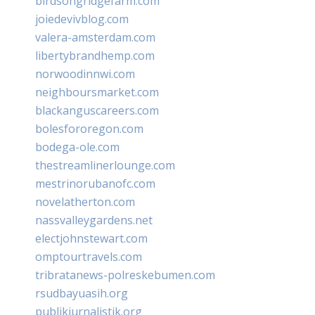
birdsongridgefarm.com
joiedevivblog.com
valera-amsterdam.com
libertybrandhemp.com
norwoodinnwi.com
neighboursmarket.com
blackanguscareers.com
bolesfororegon.com
bodega-ole.com
thestreamlinerlounge.com
mestrinorubanofc.com
novelatherton.com
nassvalleygardens.net
electjohnstewart.com
omptourtravels.com
tribratanews-polreskebumen.com
rsudbayuasih.org
publikjurnalistik.org