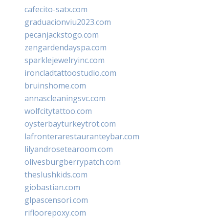
cafecito-satx.com
graduacionviu2023.com
pecanjackstogo.com
zengardendayspa.com
sparklejewelryinc.com
ironcladtattoostudio.com
bruinshome.com
annascleaningsvc.com
wolfcitytattoo.com
oysterbayturkeytrot.com
lafronterarestauranteybar.com
lilyandrosetearoom.com
olivesburgberrypatch.com
theslushkids.com
giobastian.com
glpascensori.com
rifloorepoxy.com