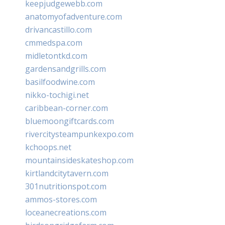
keepjudgewebb.com
anatomyofadventure.com
drivancastillo.com
cmmedspa.com
midletontkd.com
gardensandgrills.com
basilfoodwine.com
nikko-tochigi.net
caribbean-corner.com
bluemoongiftcards.com
rivercitysteampunkexpo.com
kchoops.net
mountainsideskateshop.com
kirtlandcitytavern.com
301nutritionspot.com
ammos-stores.com
loceanecreations.com