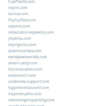
CupPlante.com
mpzin.com
stcreal.com
PopUpFlea.com
valueml.com
rebeccatorresjewelry.com
jmpbliss.com
drjorgerico.com
queensushipa.com
wendyweimerdds.com
ameri-camp.com
hrsreceivables.com
empconst1.com
cinderella-support.com
bigpinkrestaurant.com
inspirehuahin.com
memmingerspainting.com