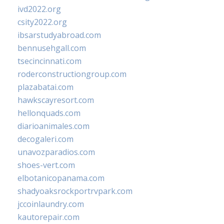
ivd2022.org
csity2022.org
ibsarstudyabroad.com
bennusehgall.com
tsecincinnati.com
roderconstructiongroup.com
plazabatai.com
hawkscayresort.com
hellonquads.com
diarioanimales.com
decogaleri.com
unavozparadios.com
shoes-vert.com
elbotanicopanama.com
shadyoaksrockportrvpark.com
jccoinlaundry.com
kautorepair.com