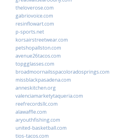
theloverose.com
gabriovoice.com
resinflowart.com
p-sports.net
korsairstreetwear.com
petshopallston.com
avenue26tacos.com
topgglasses.com
broadmoornailsspacoloradosprings.com
missblackpasadena.com
anneskitchen.org
valenciamarketytaqueria.com
reefrecordsllc.com
alawaffle.com
aryouthfishing.com
united-basketball.com
tios-tacos.com