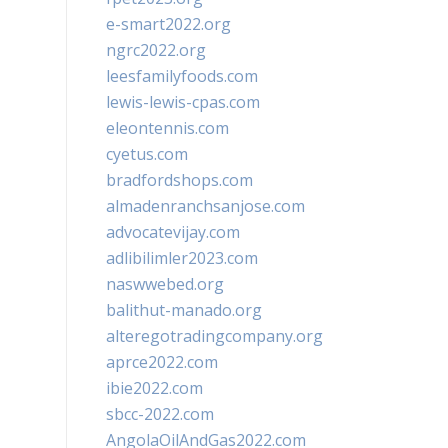
e-smart2022.org
ngrc2022.org
leesfamilyfoods.com
lewis-lewis-cpas.com
eleontennis.com
cyetus.com
bradfordshops.com
almadenranchsanjose.com
advocatevijay.com
adlibilimler2023.com
naswwebed.org
balithut-manado.org
alteregotradingcompany.org
aprce2022.com
ibie2022.com
sbcc-2022.com
AngolaOilAndGas2022.com