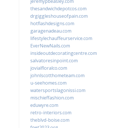
jeremypbeasley.com
thesandwichdepotcos.com
drgiggleshouseofpain.com
hotflashdesigns.com
garagenadeau.com
lifestylechauffeurservice.com
EverNewNails.com
insideoutdecoratingcentre.com
salvatoresinpoint.com
jovialfloralco.com
johnlscotthometeam.com
u-seehomes.com
watersportslagonissi.com
mischieffashion.com
eduwyre.com
retro-interiors.com
theblvd-boise.com
fpet2023.org