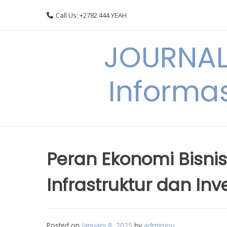
Skip
Call Us: +2782 444 YEAH
to
content
JOURNAL
Informas
Peran Ekonomi Bisn
Infrastruktur dan Inv
Posted on
January 8, 2025
by
adminjou