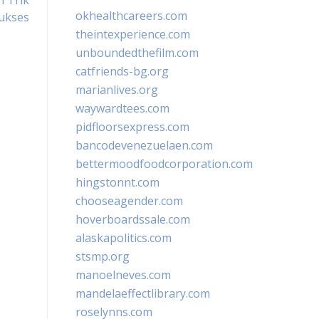
n Trik
okhealthcareers.com
ukses
theintexperience.com
unboundedthefilm.com
catfriends-bg.org
marianlives.org
waywardtees.com
pidfloorsexpress.com
bancodevenezuelaen.com
bettermoodfoodcorporation.com
hingstonnt.com
chooseagender.com
hoverboardssale.com
alaskapolitics.com
stsmp.org
manoelneves.com
mandelaeffectlibrary.com
roselynns.com