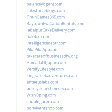
balanceyoganj.com
salesforceblogs.com
TrainGames365.com
BaytownEvaCationRentals.com
JabalpurCakeDelivery.com
halobjd.com
intelligenceqatar.com
PikaPikaApp.com
takecareofbusinessdfw.org
HamadaOfJapan.com
VersifyLifestyle.com
kingscreekadventures.com
antaeuslabs.com
purelycleanchemdry.com
WishOping.com
shoplegacee.com
bonvivantshop.com