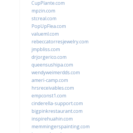
CupPlante.com
mpzin.com
stcreal.com
PopUpFlea.com
valueml.com
rebeccatorresjewelry.com
jmpbliss.com
drjorgerico.com
queensushipa.com
wendyweimerdds.com
ameri-camp.com
hrsreceivables.com
empconst1.com
cinderella-support.com
bigpinkrestaurant.com
inspirehuahin.com
memmingerspainting.com