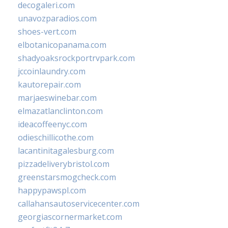
decogaleri.com
unavozparadios.com
shoes-vert.com
elbotanicopanama.com
shadyoaksrockportrvpark.com
jccoinlaundry.com
kautorepair.com
marjaeswinebar.com
elmazatlanclinton.com
ideacoffeenyc.com
odieschillicothe.com
lacantinitagalesburg.com
pizzadeliverybristol.com
greenstarsmogcheck.com
happypawspl.com
callahansautoservicecenter.com
georgiascornermarket.com