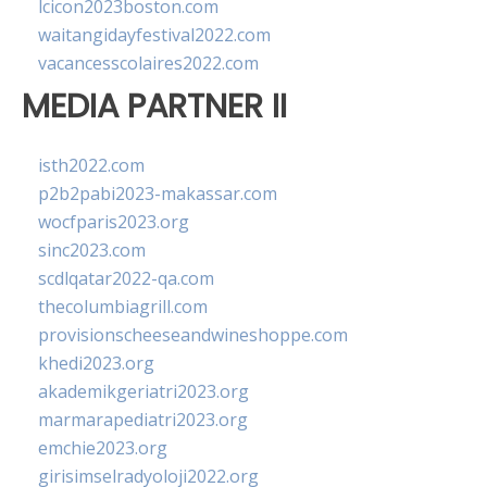
lcicon2023boston.com
waitangidayfestival2022.com
vacancesscolaires2022.com
MEDIA PARTNER II
isth2022.com
p2b2pabi2023-makassar.com
wocfparis2023.org
sinc2023.com
scdlqatar2022-qa.com
thecolumbiagrill.com
provisionscheeseandwineshoppe.com
khedi2023.org
akademikgeriatri2023.org
marmarapediatri2023.org
emchie2023.org
girisimselradyoloji2022.org