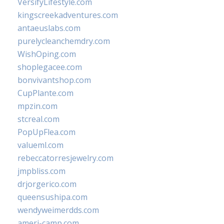
VersifyLifestyle.com
kingscreekadventures.com
antaeuslabs.com
purelycleanchemdry.com
WishOping.com
shoplegacee.com
bonvivantshop.com
CupPlante.com
mpzin.com
stcreal.com
PopUpFlea.com
valueml.com
rebeccatorresjewelry.com
jmpbliss.com
drjorgerico.com
queensushipa.com
wendyweimerdds.com
ameri-camp.com