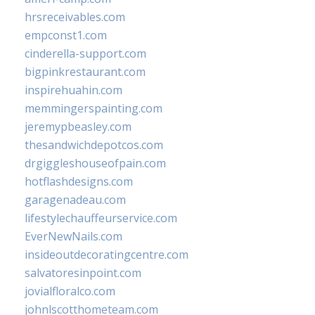
hrsreceivables.com
empconst1.com
cinderella-support.com
bigpinkrestaurant.com
inspirehuahin.com
memmingerspainting.com
jeremypbeasley.com
thesandwichdepotcos.com
drgiggleshouseofpain.com
hotflashdesigns.com
garagenadeau.com
lifestylechauffeurservice.com
EverNewNails.com
insideoutdecoratingcentre.com
salvatoresinpoint.com
jovialfloralco.com
johnlscotthometeam.com