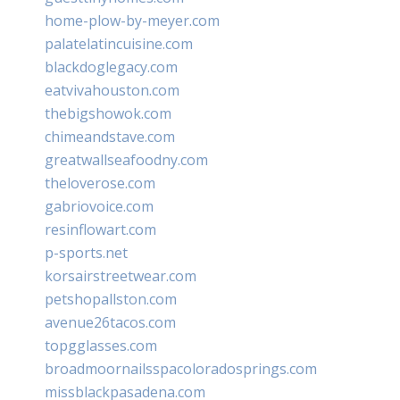
home-plow-by-meyer.com
palatelatincuisine.com
blackdoglegacy.com
eatvivahouston.com
thebigshowok.com
chimeandstave.com
greatwallseafoodny.com
theloverose.com
gabriovoice.com
resinflowart.com
p-sports.net
korsairstreetwear.com
petshopallston.com
avenue26tacos.com
topgglasses.com
broadmoornailsspacoloradosprings.com
missblackpasadena.com