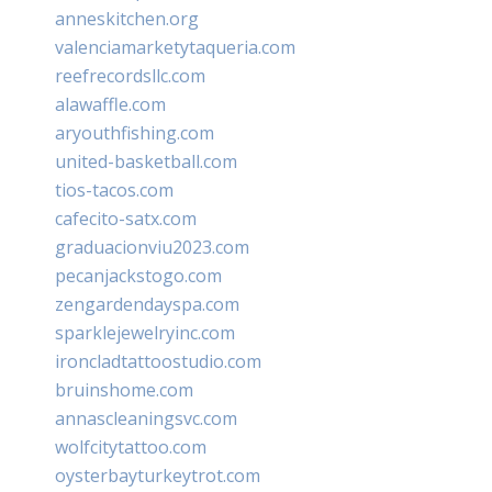
anneskitchen.org
valenciamarketytaqueria.com
reefrecordsllc.com
alawaffle.com
aryouthfishing.com
united-basketball.com
tios-tacos.com
cafecito-satx.com
graduacionviu2023.com
pecanjackstogo.com
zengardendayspa.com
sparklejewelryinc.com
ironcladtattoostudio.com
bruinshome.com
annascleaningsvc.com
wolfcitytattoo.com
oysterbayturkeytrot.com