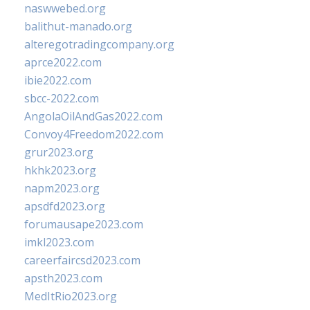
naswwebed.org
balithut-manado.org
alteregotradingcompany.org
aprce2022.com
ibie2022.com
sbcc-2022.com
AngolaOilAndGas2022.com
Convoy4Freedom2022.com
grur2023.org
hkhk2023.org
napm2023.org
apsdfd2023.org
forumausape2023.com
imkl2023.com
careerfaircsd2023.com
apsth2023.com
MedItRio2023.org