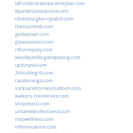
lafronterarestauranteybar.com
lilyandrosetearoom.com
olivesburgberrypatch.com
theslushkids.com
giobastian.com
glpascensori.com
rifloorepoxy.com
woolleymillingandpaving.com
uptonpvd.com
2troublegrill.com
casateranga.com
sticksandstonesstudiooh.com
walkers-treeservice.com
shopmossi.com
untamedcollectivesd.com
mxpwellness.com
infernocanine.com