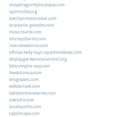
shopdragonflyboutique.com
sportszilla.org
batchprovisionsbar.com
brasserie-gobette.com
musicrearte.com
morseysfarms.com
riverviewtennis.com
official-kelly-toys-squishmallows.com
displaygardenonsuncrest.org
bbq-empire-usa.com
feedstoreva.com
drogopets.com
ediblechalk.com
tabletennisnearme.com
oaksofa.com
soultacohtx.com
capishcaps.com