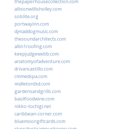
thepaperhousecollection.com
allisonwillisholley.com
solslite.org
portwayinn.com
djmaddogmusic.com
thesoundarchitects.com
allin1roofing.com
keepjudgewebb.com
anatomyofadventure.com
drivancastillo.com
cmmedspa.com
midletontkd.com
gardensandgrills.com
basilfoodwine.com
nikko-tochigi.net
caribbean-corner.com
bluemoongiftcards.com
rivercitysteampunkexpo.com