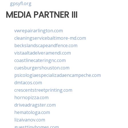
gpsyfl.org
MEDIA PARTNER III
vwrepairarlington.com
cleaningservicebaltimore-md.com
beckslandscapeandfence.com
vistaaltadelveramendi.com
coastlinecateringnc.com
cuesburgershouston.com
psicologiaespecializadaencampeche.com
dmtacos.com
crescentstreetprinting.com
hornopizza.com
driveadragster.com
hematologa.com
lizaivanov.com
guesttinyhomes.com