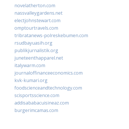
novelatherton.com
nassvalleygardens.net
electjohnstewart.com
omptourtravels.com
tribratanews-polreskebumen.com
rsudbayuasih.org
publikjurnalistik.org
juneteenthapparel.net
italywarm.com
journaloffinanceeconomics.com
kvk-kumari.org
foodscienceandtechnology.com
scisportsscience.com
addisababacuisineaz.com
burgerimcamas.com