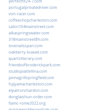
perfectfit24-7.com
portugalprivatedriver.com
von-racer.com
coffeeshopcharleston.com
salon104mainstreet.com
alkaspringswater.com
318mainstreet8h.com
lovenailsspari.com
oakberry-kuwait.com
quartzliterary.com
friendsofbroderickpark.com
studiopiattellina.com
jannagrillspringfield.com
fujiyamacharleston.com
elpatronchardon.com
donglaishun-order.com
fiamc-rome2022.org
mariceworldessentials.com