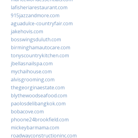
lafisheriarestaurant.com
915jazzandmore.com
aguadulce-countryfair.com
jakehovis.com
bosswingsduluth.com
birminghamautocare.com
tonyscountrykitchen.com
jbellasnailspa.com
mychaihouse.com
alvisgrooming.com
thegeorginaestate.com
blythewoodseafood.com
paolosdelibangkok.com
bobacove.com
phoone24brookfield.com
mickeybarmama.com
roadwayconstructioninc.com