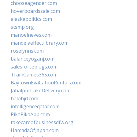
chooseagender.com
hoverboardssale.com
alaskapolitics.com
stsmp.org
manoelneves.com
mandelaeffectlibrary.com
roselynns.com
balanceyoganj.com
salesforceblogs.com
TrainGames365.com
BaytownEvaCationRentals.com
JabalpurCakeDelivery.com
halobjd.com
intelligenceqatar.com
PikaPikaApp.com
takecareofbusinessdfw.org
HamadaOfJapan.com