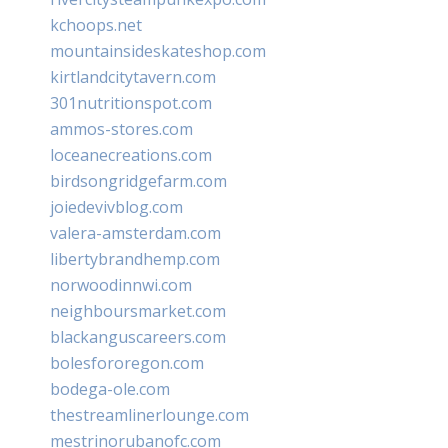
kchoops.net
mountainsideskateshop.com
kirtlandcitytavern.com
301nutritionspot.com
ammos-stores.com
loceanecreations.com
birdsongridgefarm.com
joiedevivblog.com
valera-amsterdam.com
libertybrandhemp.com
norwoodinnwi.com
neighboursmarket.com
blackanguscareers.com
bolesfororegon.com
bodega-ole.com
thestreamlinerlounge.com
mestrinorubanofc.com