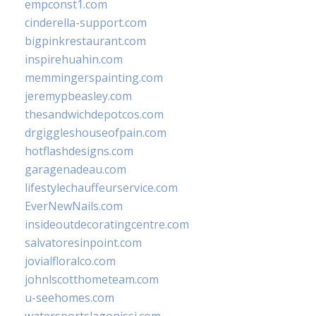
empconst1.com
cinderella-support.com
bigpinkrestaurant.com
inspirehuahin.com
memmingerspainting.com
jeremypbeasley.com
thesandwichdepotcos.com
drgiggleshouseofpain.com
hotflashdesigns.com
garagenadeau.com
lifestylechauffeurservice.com
EverNewNails.com
insideoutdecoratingcentre.com
salvatoresinpoint.com
jovialfloralco.com
johnlscotthometeam.com
u-seehomes.com