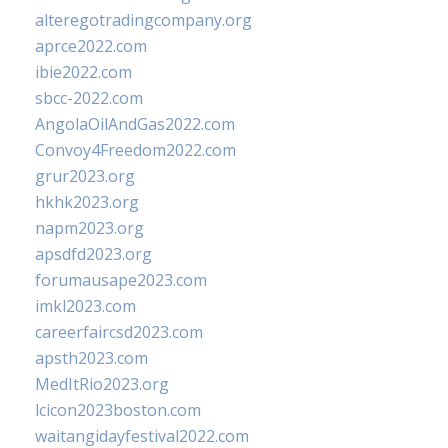
alteregotradingcompany.org
aprce2022.com
ibie2022.com
sbcc-2022.com
AngolaOilAndGas2022.com
Convoy4Freedom2022.com
grur2023.org
hkhk2023.org
napm2023.org
apsdfd2023.org
forumausape2023.com
imkl2023.com
careerfaircsd2023.com
apsth2023.com
MedItRio2023.org
lcicon2023boston.com
waitangidayfestival2022.com