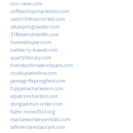
von-racer.com
coffeeshopcharleston.com
salon104mainstreet.com
alkaspringswater.com
318mainstreet8h.com
lovenailsspari.com
oakberry-kuwait.com
quartzliterary.com
friendsofbroderickpark.com
studiopiattellina.com
jannagrillspringfield.com
fujiyamacharleston.com
elpatronchardon.com
donglaishun-order.com
fiamc-rome2022.org
mariceworldessentials.com
lafisheriarestaurant.com