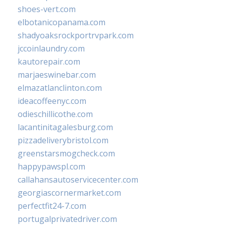
shoes-vert.com
elbotanicopanama.com
shadyoaksrockportrvpark.com
jccoinlaundry.com
kautorepair.com
marjaeswinebar.com
elmazatlanclinton.com
ideacoffeenyc.com
odieschillicothe.com
lacantinitagalesburg.com
pizzadeliverybristol.com
greenstarsmogcheck.com
happypawspl.com
callahansautoservicecenter.com
georgiascornermarket.com
perfectfit24-7.com
portugalprivatedriver.com