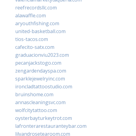
reefrecordsllc.com
alawaffle.com
aryouthfishing.com
united-basketball.com
tios-tacos.com
cafecito-satx.com
graduacionviu2023.com
pecanjackstogo.com
zengardendayspa.com
sparklejewelryinc.com
ironcladtattoostudio.com
bruinshome.com
annascleaningsvc.com
wolfcitytattoo.com
oysterbayturkeytrot.com
lafronterarestauranteybar.com
lilyandrosetearoom.com