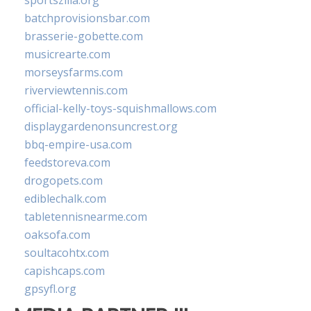
sportszilla.org
batchprovisionsbar.com
brasserie-gobette.com
musicrearte.com
morseysfarms.com
riverviewtennis.com
official-kelly-toys-squishmallows.com
displaygardenonsuncrest.org
bbq-empire-usa.com
feedstoreva.com
drogopets.com
ediblechalk.com
tabletennisnearme.com
oaksofa.com
soultacohtx.com
capishcaps.com
gpsyfl.org