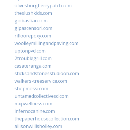
olivesburgberrypatch.com
theslushkids.com
giobastian.com
glpascensori.com
rifloorepoxy.com
woolleymillingandpaving.com
uptonpvd.com
2troublegrill.com
casateranga.com
sticksandstonesstudiooh.com
walkers-treeservice.com
shopmossi.com
untamedcollectivesd.com
mxpwellness.com
infernocanine.com
thepaperhousecollection.com
allisonwillisholley.com