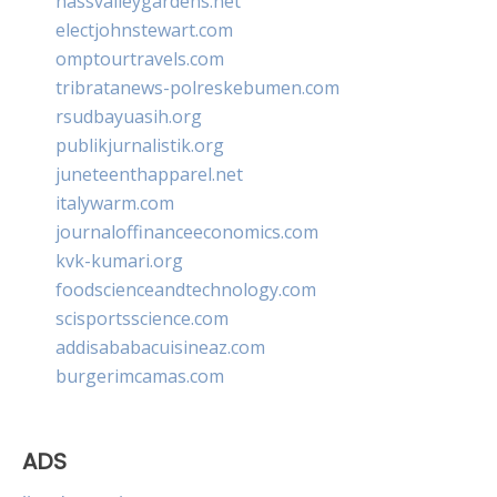
nassvalleygardens.net
electjohnstewart.com
omptourtravels.com
tribratanews-polreskebumen.com
rsudbayuasih.org
publikjurnalistik.org
juneteenthapparel.net
italywarm.com
journaloffinanceeconomics.com
kvk-kumari.org
foodscienceandtechnology.com
scisportsscience.com
addisababacuisineaz.com
burgerimcamas.com
ADS