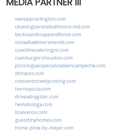
MEDIA PARTNER III
vwrepairarlington.com
cleaningservicebaltimore-md.com
beckslandscapeandfence.com
vistaaltadelveramendi.com
coastlinecateringnc.com
cuesburgershouston.com
psicologiaespecializadaencampeche.com
dmtacos.com
crescentstreetprinting.com
hornopizza.com
driveadragster.com
hematologa.com
lizaivanov.com
guesttinyhomes.com
home-plow-by-meyer.com