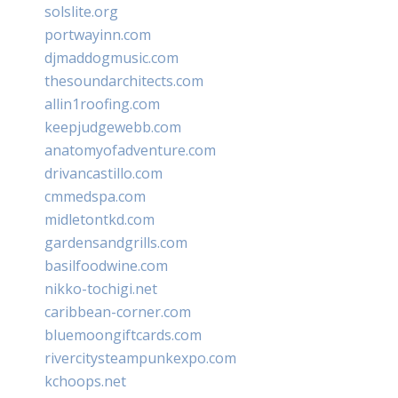
solslite.org
portwayinn.com
djmaddogmusic.com
thesoundarchitects.com
allin1roofing.com
keepjudgewebb.com
anatomyofadventure.com
drivancastillo.com
cmmedspa.com
midletontkd.com
gardensandgrills.com
basilfoodwine.com
nikko-tochigi.net
caribbean-corner.com
bluemoongiftcards.com
rivercitysteampunkexpo.com
kchoops.net