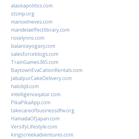
alaskapolitics.com
stsmp.org
manoelneves.com
mandelaeffectlibrary.com
roselynns.com
balanceyoganj.com
salesforceblogs.com
TrainGames365.com
BaytownEvaCationRentals.com
JabalpurCakeDelivery.com
halobjd.com
intelligenceqatar.com
PikaPikaApp.com
takecareofbusinessdfw.org
HamadaOfJapan.com
VersifyLifestyle.com
kingscreekadventures.com