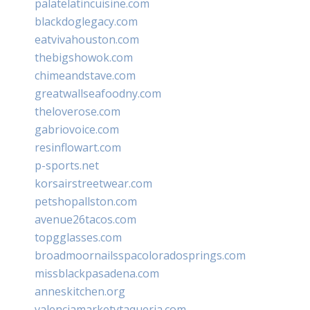
palatelatincuisine.com
blackdoglegacy.com
eatvivahouston.com
thebigshowok.com
chimeandstave.com
greatwallseafoodny.com
theloverose.com
gabriovoice.com
resinflowart.com
p-sports.net
korsairstreetwear.com
petshopallston.com
avenue26tacos.com
topgglasses.com
broadmoornailsspacoloradosprings.com
missblackpasadena.com
anneskitchen.org
valenciamarketytaqueria.com