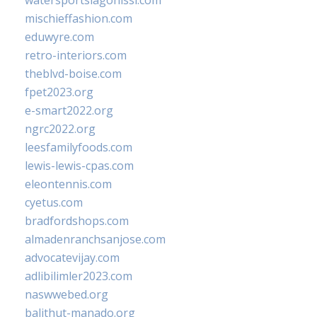
watersportslagonissi.com
mischieffashion.com
eduwyre.com
retro-interiors.com
theblvd-boise.com
fpet2023.org
e-smart2022.org
ngrc2022.org
leesfamilyfoods.com
lewis-lewis-cpas.com
eleontennis.com
cyetus.com
bradfordshops.com
almadenranchsanjose.com
advocatevijay.com
adlibilimler2023.com
naswwebed.org
balithut-manado.org