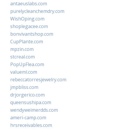
antaeuslabs.com
purelycleanchemdry.com
WishOping.com
shoplegacee.com
bonvivantshop.com
CupPlante.com
mpzin.com
stcreal.com
PopUpFlea.com
valueml.com
rebeccatorresjewelry.com
jmpbliss.com
drjorgerico.com
queensushipa.com
wendyweimerdds.com
ameri-camp.com
hrsreceivables.com