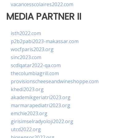
vacancesscolaires2022.com
MEDIA PARTNER II
isth2022.com
p2b2pabi2023-makassar.com
wocfparis2023.org
sinc2023.com
scdlqatar2022-qa.com
thecolumbiagrill.com
provisionscheeseandwineshoppe.com
khedi2023.org
akademikgeriatri2023.org
marmarapediatri2023.org
emchie2023.org
girisimselradyoloji2022.org
utcd2022.org
biosensor2022.org