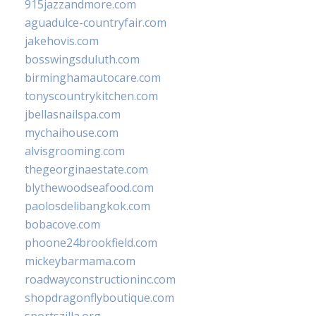
915jazzandmore.com
aguadulce-countryfair.com
jakehovis.com
bosswingsduluth.com
birminghamautocare.com
tonyscountrykitchen.com
jbellasnailspa.com
mychaihouse.com
alvisgrooming.com
thegeorginaestate.com
blythewoodseafood.com
paolosdelibangkok.com
bobacove.com
phoone24brookfield.com
mickeybarmama.com
roadwayconstructioninc.com
shopdragonflyboutique.com