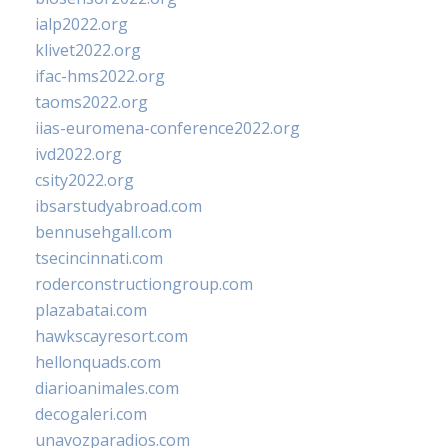
ialp2022.org
klivet2022.org
ifac-hms2022.org
taoms2022.org
iias-euromena-conference2022.org
ivd2022.org
csity2022.org
ibsarstudyabroad.com
bennusehgall.com
tsecincinnati.com
roderconstructiongroup.com
plazabatai.com
hawkscayresort.com
hellonquads.com
diarioanimales.com
decogaleri.com
unavozparadios.com