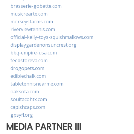
brasserie-gobette.com
musicrearte.com
morseysfarms.com
riverviewtennis.com
official-kelly-toys-squishmallows.com
displaygardenonsuncrest.org
bbq-empire-usa.com
feedstoreva.com
drogopets.com
ediblechalk.com
tabletennisnearme.com
oaksofa.com
soultacohtx.com
capishcaps.com
gpsyfl.org
MEDIA PARTNER III