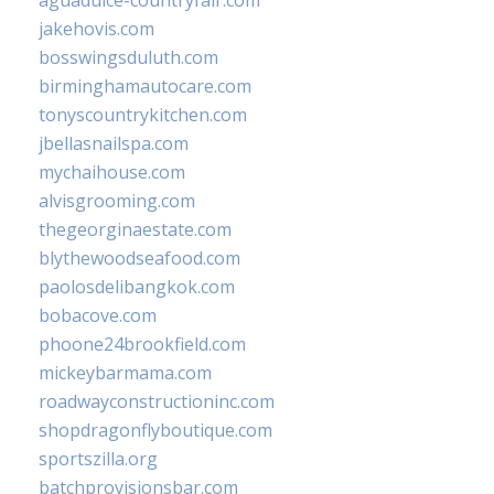
aguadulce-countryfair.com
jakehovis.com
bosswingsduluth.com
birminghamautocare.com
tonyscountrykitchen.com
jbellasnailspa.com
mychaihouse.com
alvisgrooming.com
thegeorginaestate.com
blythewoodseafood.com
paolosdelibangkok.com
bobacove.com
phoone24brookfield.com
mickeybarmama.com
roadwayconstructioninc.com
shopdragonflyboutique.com
sportszilla.org
batchprovisionsbar.com