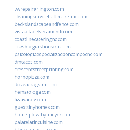
vwrepairarlington.com
cleaningservicebaltimore-md.com
beckslandscapeandfence.com
vistaaltadelveramendi.com
coastlinecateringnc.com
cuesburgershouston.com
psicologiaespecializadaencampeche.com
dmtacos.com
crescentstreetprinting.com
hornopizza.com
driveadragster.com
hematologa.com
lizaivanov.com
guesttinyhomes.com
home-plow-by-meyer.com
palatelatincuisine.com
blackdoglegacy.com