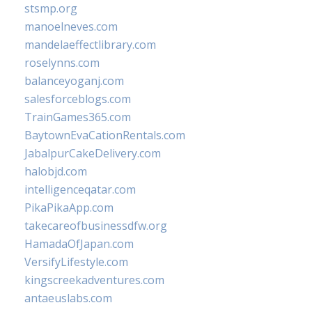
stsmp.org
manoelneves.com
mandelaeffectlibrary.com
roselynns.com
balanceyoganj.com
salesforceblogs.com
TrainGames365.com
BaytownEvaCationRentals.com
JabalpurCakeDelivery.com
halobjd.com
intelligenceqatar.com
PikaPikaApp.com
takecareofbusinessdfw.org
HamadaOfJapan.com
VersifyLifestyle.com
kingscreekadventures.com
antaeuslabs.com