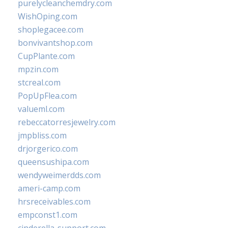
purelycleanchemdry.com
WishOping.com
shoplegacee.com
bonvivantshop.com
CupPlante.com
mpzin.com
stcreal.com
PopUpFlea.com
valueml.com
rebeccatorresjewelry.com
jmpbliss.com
drjorgerico.com
queensushipa.com
wendyweimerdds.com
ameri-camp.com
hrsreceivables.com
empconst1.com