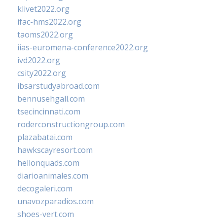
klivet2022.org
ifac-hms2022.org
taoms2022.org
iias-euromena-conference2022.org
ivd2022.org
csity2022.org
ibsarstudyabroad.com
bennusehgall.com
tsecincinnati.com
roderconstructiongroup.com
plazabatai.com
hawkscayresort.com
hellonquads.com
diarioanimales.com
decogaleri.com
unavozparadios.com
shoes-vert.com