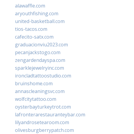
alawaffle.com
aryouthfishing.com
united-basketball.com
tios-tacos.com
cafecito-satx.com
graduacionviu2023.com
pecanjackstogo.com
zengardendayspa.com
sparklejewelryinc.com
ironcladtattoostudio.com
bruinshome.com
annascleaningsvc.com
wolfcitytattoo.com
oysterbayturkeytrot.com
lafronterarestauranteybar.com
lilyandrosetearoom.com
olivesburgberrypatch.com