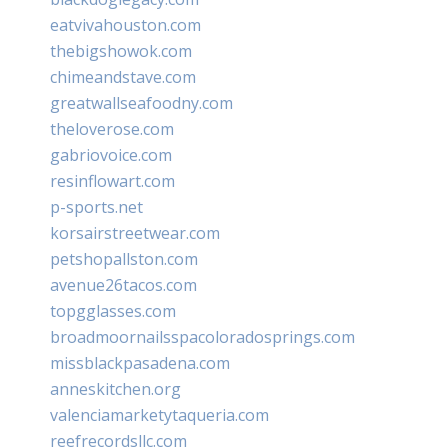
eatvivahouston.com
thebigshowok.com
chimeandstave.com
greatwallseafoodny.com
theloverose.com
gabriovoice.com
resinflowart.com
p-sports.net
korsairstreetwear.com
petshopallston.com
avenue26tacos.com
topgglasses.com
broadmoornailsspacoloradosprings.com
missblackpasadena.com
anneskitchen.org
valenciamarketytaqueria.com
reefrecordsllc.com