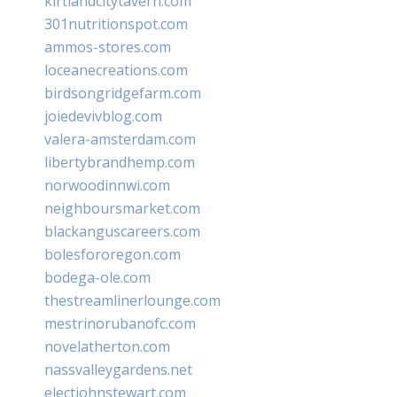
kirtlandcitytavern.com
301nutritionspot.com
ammos-stores.com
loceanecreations.com
birdsongridgefarm.com
joiedevivblog.com
valera-amsterdam.com
libertybrandhemp.com
norwoodinnwi.com
neighboursmarket.com
blackanguscareers.com
bolesfororegon.com
bodega-ole.com
thestreamlinerlounge.com
mestrinorubanofc.com
novelatherton.com
nassvalleygardens.net
electjohnstewart.com