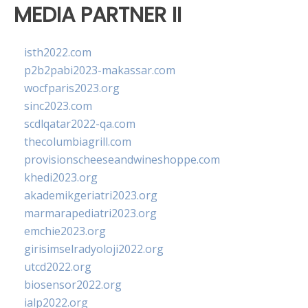
MEDIA PARTNER II
isth2022.com
p2b2pabi2023-makassar.com
wocfparis2023.org
sinc2023.com
scdlqatar2022-qa.com
thecolumbiagrill.com
provisionscheeseandwineshoppe.com
khedi2023.org
akademikgeriatri2023.org
marmarapediatri2023.org
emchie2023.org
girisimselradyoloji2022.org
utcd2022.org
biosensor2022.org
ialp2022.org