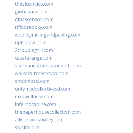
theslushkids.com
giobastian.com
glpascensori.com
rifloorepoxy.com
woolleymillingandpaving.com
uptonpvd.com
2troublegrill.com
casateranga.com
sticksandstonesstudiooh.com
walkers-treeservice.com
shopmossi.com
untamedcollectivesd.com
mxpwellness.com
infernocanine.com
thepaperhousecollection.com
allisonwillisholley.com
solslite.org