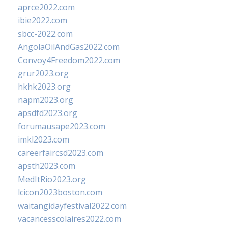
aprce2022.com
ibie2022.com
sbcc-2022.com
AngolaOilAndGas2022.com
Convoy4Freedom2022.com
grur2023.org
hkhk2023.org
napm2023.org
apsdfd2023.org
forumausape2023.com
imkl2023.com
careerfaircsd2023.com
apsth2023.com
MedItRio2023.org
lcicon2023boston.com
waitangidayfestival2022.com
vacancesscolaires2022.com