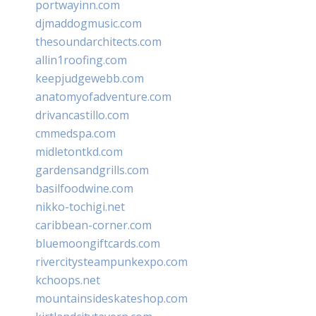
portwayinn.com
djmaddogmusic.com
thesoundarchitects.com
allin1roofing.com
keepjudgewebb.com
anatomyofadventure.com
drivancastillo.com
cmmedspa.com
midletontkd.com
gardensandgrills.com
basilfoodwine.com
nikko-tochigi.net
caribbean-corner.com
bluemoongiftcards.com
rivercitysteampunkexpo.com
kchoops.net
mountainsideskateshop.com