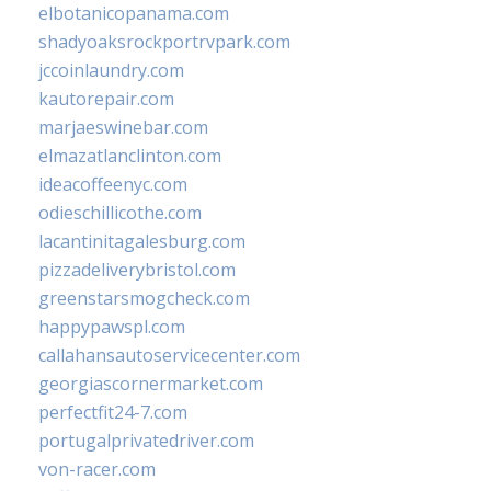
elbotanicopanama.com
shadyoaksrockportrvpark.com
jccoinlaundry.com
kautorepair.com
marjaeswinebar.com
elmazatlanclinton.com
ideacoffeenyc.com
odieschillicothe.com
lacantinitagalesburg.com
pizzadeliverybristol.com
greenstarsmogcheck.com
happypawspl.com
callahansautoservicecenter.com
georgiascornermarket.com
perfectfit24-7.com
portugalprivatedriver.com
von-racer.com