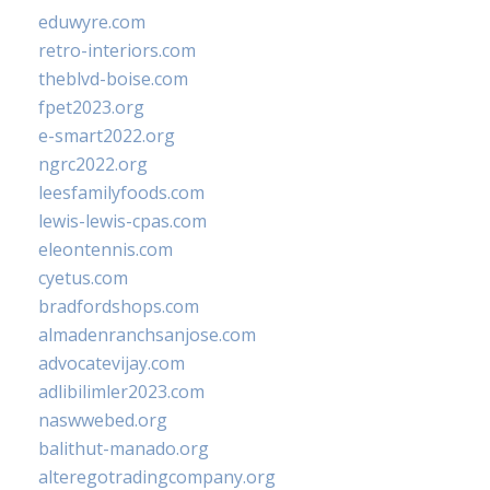
eduwyre.com
retro-interiors.com
theblvd-boise.com
fpet2023.org
e-smart2022.org
ngrc2022.org
leesfamilyfoods.com
lewis-lewis-cpas.com
eleontennis.com
cyetus.com
bradfordshops.com
almadenranchsanjose.com
advocatevijay.com
adlibilimler2023.com
naswwebed.org
balithut-manado.org
alteregotradingcompany.org