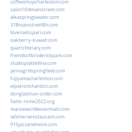
coffeeshopcharleston.com
salon104mainstreet.com
alkaspringswater.com
318mainstreet8h.com
lovenailsspari.com
oakberry-kuwait.com
quartzliterary.com
friendsofbroderickpark.com
studiopiattellina.com
jannagrillspringfield.com
fujiyamacharleston.com
elpatronchardon.com
donglaishun-order.com
fiamc-rome2022.org
mariceworldessentials.com
lafisheriarestaurant.com
915jazzandmore.com