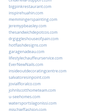
cinderella-support.com
bigpinkrestaurant.com
inspirehuahin.com
memmingerspainting.com
jeremypbeasley.com
thesandwichdepotcos.com
drgiggleshouseofpain.com
hotflashdesigns.com
garagenadeau.com
lifestylechauffeurservice.com
EverNewNails.com
insideoutdecoratingcentre.com
salvatoresinpoint.com
jovialfloralco.com
johnlscotthometeam.com
u-seehomes.com
watersportslagonissi.com
mischieffashion.com