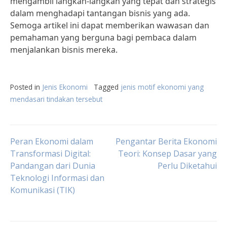
mengambil langkah-langkah yang tepat dan strategis
dalam menghadapi tantangan bisnis yang ada.
Semoga artikel ini dapat memberikan wawasan dan
pemahaman yang berguna bagi pembaca dalam
menjalankan bisnis mereka.
Posted in
Jenis Ekonomi
Tagged
jenis motif ekonomi yang
mendasari tindakan tersebut
Post
Peran Ekonomi dalam
Pengantar Berita Ekonomi
Transformasi Digital:
Teori: Konsep Dasar yang
Pandangan dari Dunia
Perlu Diketahui
navigation
Teknologi Informasi dan
Komunikasi (TIK)