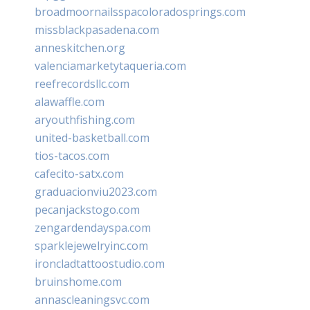
broadmoornailsspacoloradosprings.com
missblackpasadena.com
anneskitchen.org
valenciamarketytaqueria.com
reefrecordsllc.com
alawaffle.com
aryouthfishing.com
united-basketball.com
tios-tacos.com
cafecito-satx.com
graduacionviu2023.com
pecanjackstogo.com
zengardendayspa.com
sparklejewelryinc.com
ironcladtattoostudio.com
bruinshome.com
annascleaningsvc.com