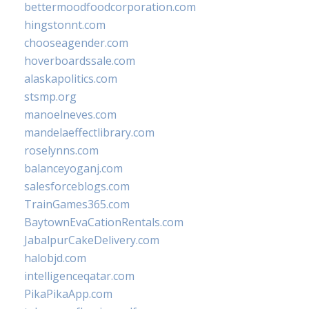
bettermoodfoodcorporation.com
hingstonnt.com
chooseagender.com
hoverboardssale.com
alaskapolitics.com
stsmp.org
manoelneves.com
mandelaeffectlibrary.com
roselynns.com
balanceyoganj.com
salesforceblogs.com
TrainGames365.com
BaytownEvaCationRentals.com
JabalpurCakeDelivery.com
halobjd.com
intelligenceqatar.com
PikaPikaApp.com