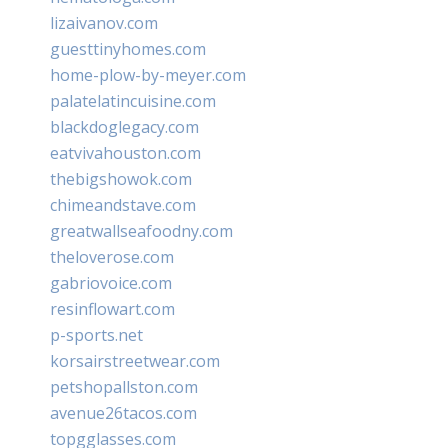
lizaivanov.com
guesttinyhomes.com
home-plow-by-meyer.com
palatelatincuisine.com
blackdoglegacy.com
eatvivahouston.com
thebigshowok.com
chimeandstave.com
greatwallseafoodny.com
theloverose.com
gabriovoice.com
resinflowart.com
p-sports.net
korsairstreetwear.com
petshopallston.com
avenue26tacos.com
topgglasses.com