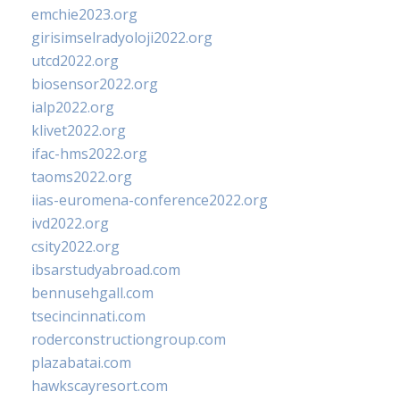
emchie2023.org
girisimselradyoloji2022.org
utcd2022.org
biosensor2022.org
ialp2022.org
klivet2022.org
ifac-hms2022.org
taoms2022.org
iias-euromena-conference2022.org
ivd2022.org
csity2022.org
ibsarstudyabroad.com
bennusehgall.com
tsecincinnati.com
roderconstructiongroup.com
plazabatai.com
hawkscayresort.com