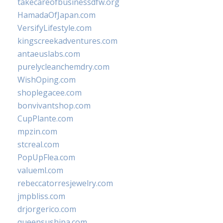
takecareofbusinessdfw.org
HamadaOfJapan.com
VersifyLifestyle.com
kingscreekadventures.com
antaeuslabs.com
purelycleanchemdry.com
WishOping.com
shoplegacee.com
bonvivantshop.com
CupPlante.com
mpzin.com
stcreal.com
PopUpFlea.com
valueml.com
rebeccatorresjewelry.com
jmpbliss.com
drjorgerico.com
queensushipa.com