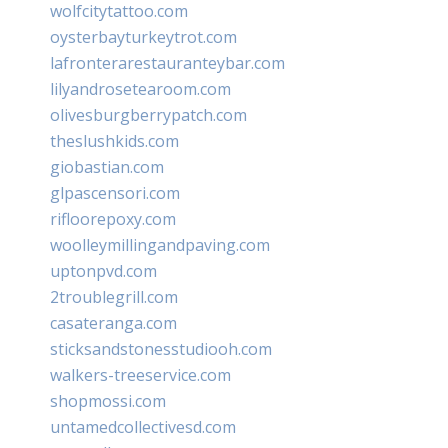
wolfcitytattoo.com
oysterbayturkeytrot.com
lafronterarestauranteybar.com
lilyandrosetearoom.com
olivesburgberrypatch.com
theslushkids.com
giobastian.com
glpascensori.com
rifloorepoxy.com
woolleymillingandpaving.com
uptonpvd.com
2troublegrill.com
casateranga.com
sticksandstonesstudiooh.com
walkers-treeservice.com
shopmossi.com
untamedcollectivesd.com