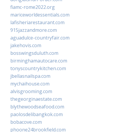
fiamc-rome2022.org
mariceworldessentials.com
lafisheriarestaurant.com
915jazzandmore.com
aguadulce-countryfair.com
jakehovis.com
bosswingsduluth.com
birminghamautocare.com
tonyscountrykitchen.com
jbellasnailspa.com
mychaihouse.com
alvisgrooming.com
thegeorginaestate.com
blythewoodseafood.com
paolosdelibangkok.com
bobacove.com
phoone24brookfield.com