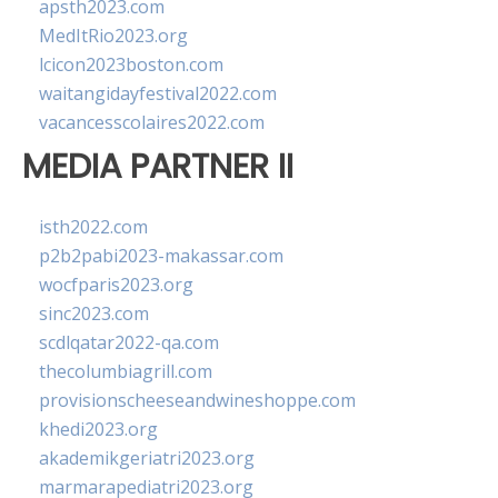
apsth2023.com
MedItRio2023.org
lcicon2023boston.com
waitangidayfestival2022.com
vacancesscolaires2022.com
MEDIA PARTNER II
isth2022.com
p2b2pabi2023-makassar.com
wocfparis2023.org
sinc2023.com
scdlqatar2022-qa.com
thecolumbiagrill.com
provisionscheeseandwineshoppe.com
khedi2023.org
akademikgeriatri2023.org
marmarapediatri2023.org