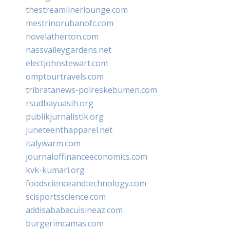
thestreamlinerlounge.com
mestrinorubanofc.com
novelatherton.com
nassvalleygardens.net
electjohnstewart.com
omptourtravels.com
tribratanews-polreskebumen.com
rsudbayuasih.org
publikjurnalistik.org
juneteenthapparel.net
italywarm.com
journaloffinanceeconomics.com
kvk-kumari.org
foodscienceandtechnology.com
scisportsscience.com
addisababacuisineaz.com
burgerimcamas.com