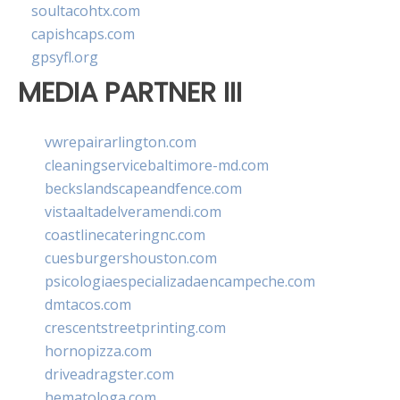
soultacohtx.com
capishcaps.com
gpsyfl.org
MEDIA PARTNER III
vwrepairarlington.com
cleaningservicebaltimore-md.com
beckslandscapeandfence.com
vistaaltadelveramendi.com
coastlinecateringnc.com
cuesburgershouston.com
psicologiaespecializadaencampeche.com
dmtacos.com
crescentstreetprinting.com
hornopizza.com
driveadragster.com
hematologa.com