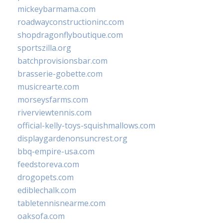
mickeybarmama.com
roadwayconstructioninc.com
shopdragonflyboutique.com
sportszilla.org
batchprovisionsbar.com
brasserie-gobette.com
musicrearte.com
morseysfarms.com
riverviewtennis.com
official-kelly-toys-squishmallows.com
displaygardenonsuncrest.org
bbq-empire-usa.com
feedstoreva.com
drogopets.com
ediblechalk.com
tabletennisnearme.com
oaksofa.com