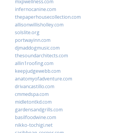
mxpwellness.com
infernocanine.com
thepaperhousecollection.com
allisonwillisholley.com
solslite.org
portwayinn.com
djmaddogmusic.com
thesoundarchitects.com
allin1roofing.com
keepjudgewebb.com
anatomyofadventure.com
drivancastillo.com
cmmedspa.com
midletontkd.com
gardensandgrills.com
basilfoodwine.com
nikko-tochigi.net
caribbean-corner.com