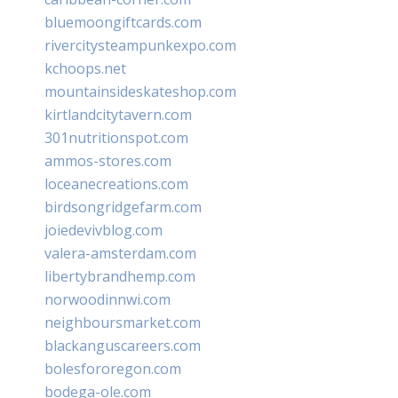
bluemoongiftcards.com
rivercitysteampunkexpo.com
kchoops.net
mountainsideskateshop.com
kirtlandcitytavern.com
301nutritionspot.com
ammos-stores.com
loceanecreations.com
birdsongridgefarm.com
joiedevivblog.com
valera-amsterdam.com
libertybrandhemp.com
norwoodinnwi.com
neighboursmarket.com
blackanguscareers.com
bolesfororegon.com
bodega-ole.com