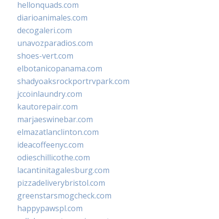
hellonquads.com
diarioanimales.com
decogaleri.com
unavozparadios.com
shoes-vert.com
elbotanicopanama.com
shadyoaksrockportrvpark.com
jccoinlaundry.com
kautorepair.com
marjaeswinebar.com
elmazatlanclinton.com
ideacoffeenyc.com
odieschillicothe.com
lacantinitagalesburg.com
pizzadeliverybristol.com
greenstarsmogcheck.com
happypawspl.com