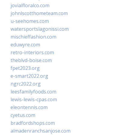
jovialfloralco.com
johnlscotthometeam.com
u-seehomes.com
watersportslagonissi.com
mischieffashion.com
eduwyre.com
retro-interiors.com
theblvd-boise.com
fpet2023.org
e-smart2022.org
ngrc2022.org
leesfamilyfoods.com
lewis-lewis-cpas.com
eleontennis.com
cyetus.com
bradfordshops.com
almadenranchsanjose.com