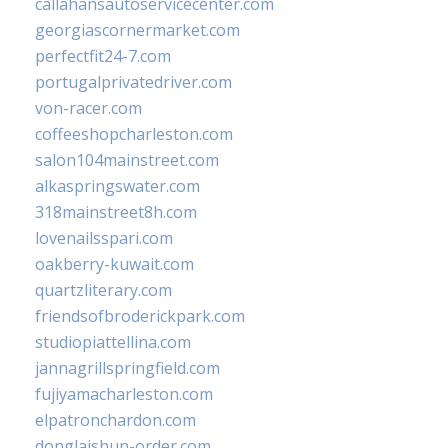
callahansautoservicecenter.com
georgiascornermarket.com
perfectfit24-7.com
portugalprivatedriver.com
von-racer.com
coffeeshopcharleston.com
salon104mainstreet.com
alkaspringswater.com
318mainstreet8h.com
lovenailsspari.com
oakberry-kuwait.com
quartzliterary.com
friendsofbroderickpark.com
studiopiattellina.com
jannagrillspringfield.com
fujiyamacharleston.com
elpatronchardon.com
donglaishun-order.com