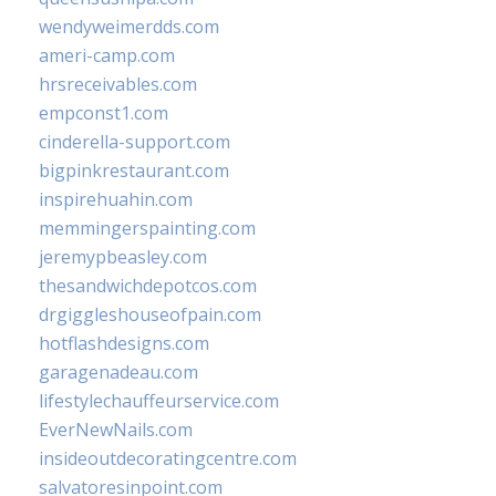
wendyweimerdds.com
ameri-camp.com
hrsreceivables.com
empconst1.com
cinderella-support.com
bigpinkrestaurant.com
inspirehuahin.com
memmingerspainting.com
jeremypbeasley.com
thesandwichdepotcos.com
drgiggleshouseofpain.com
hotflashdesigns.com
garagenadeau.com
lifestylechauffeurservice.com
EverNewNails.com
insideoutdecoratingcentre.com
salvatoresinpoint.com