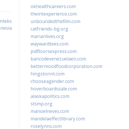
okhealthcareers.com
theintexperience.com
onteks
unboundedthefilm.com
nesia
catfriends-bg.org
marianlives.org
waywardtees.com
pidfloorsexpress.com
bancodevenezuelaen.com
bettermoodfoodcorporation.com
hingstonnt.com
chooseagender.com
hoverboardssale.com
alaskapolitics.com
stsmp.org
manoelneves.com
mandelaeffectlibrary.com
roselynns.com