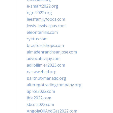
e-smart2022.org
ngrc2022.org
leesfamilyfoods.com
lewis-lewis-cpas.com
eleontennis.com
cyetus.com
bradfordshops.com
almadenranchsanjose.com
advocatevijay.com
adlibilimler2023.com
naswwebed.org
balithut-manado.org
alteregotradingcompany.org
aprce2022.com
ibie2022.com
sbcc-2022.com
AngolaOilAndGas2022.com