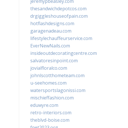
jeremypbeasley.com
thesandwichdepotcos.com
drgiggleshouseofpain.com
hotflashdesigns.com
garagenadeau.com
lifestylechauffeurservice.com
EverNewNails.com
insideoutdecoratingcentre.com
salvatoresinpoint.com
jovialfloralco.com
johnlscotthometeam.com
u-seehomes.com
watersportslagonissi.com
mischieffashion.com
eduwyre.com
retro-interiors.com
theblvd-boise.com
fpet2023.org