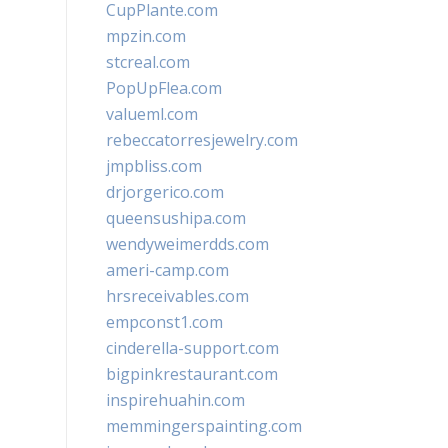
CupPlante.com
mpzin.com
stcreal.com
PopUpFlea.com
valueml.com
rebeccatorresjewelry.com
jmpbliss.com
drjorgerico.com
queensushipa.com
wendyweimerdds.com
ameri-camp.com
hrsreceivables.com
empconst1.com
cinderella-support.com
bigpinkrestaurant.com
inspirehuahin.com
memmingerspainting.com