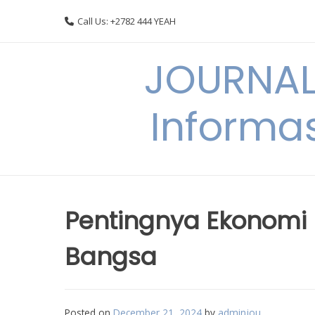
Skip
Call Us: +2782 444 YEAH
to
content
JOURNAL
Informas
Pentingnya Ekonomi 
Bangsa
Posted on
December 21, 2024
by
adminjou