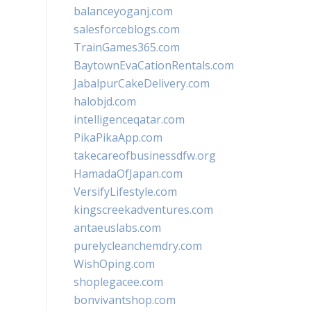
balanceyoganj.com
salesforceblogs.com
TrainGames365.com
BaytownEvaCationRentals.com
JabalpurCakeDelivery.com
halobjd.com
intelligenceqatar.com
PikaPikaApp.com
takecareofbusinessdfw.org
HamadaOfJapan.com
VersifyLifestyle.com
kingscreekadventures.com
antaeuslabs.com
purelycleanchemdry.com
WishOping.com
shoplegacee.com
bonvivantshop.com