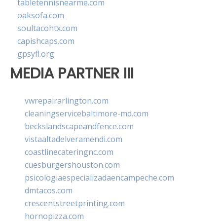
tabletennisnearme.com
oaksofa.com
soultacohtx.com
capishcaps.com
gpsyfl.org
MEDIA PARTNER III
vwrepairarlington.com
cleaningservicebaltimore-md.com
beckslandscapeandfence.com
vistaaltadelveramendi.com
coastlinecateringnc.com
cuesburgershouston.com
psicologiaespecializadaencampeche.com
dmtacos.com
crescentstreetprinting.com
hornopizza.com