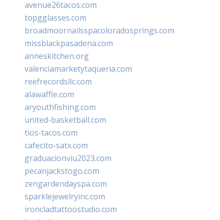
avenue26tacos.com
topgglasses.com
broadmoornailsspacoloradosprings.com
missblackpasadena.com
anneskitchen.org
valenciamarketytaqueria.com
reefrecordsllc.com
alawaffle.com
aryouthfishing.com
united-basketball.com
tios-tacos.com
cafecito-satx.com
graduacionviu2023.com
pecanjackstogo.com
zengardendayspa.com
sparklejewelryinc.com
ironcladtattoostudio.com