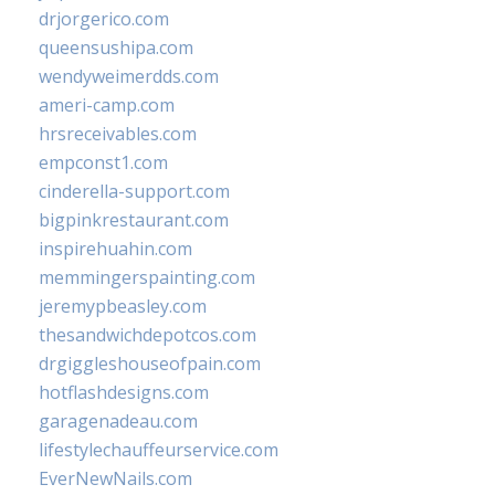
drjorgerico.com
queensushipa.com
wendyweimerdds.com
ameri-camp.com
hrsreceivables.com
empconst1.com
cinderella-support.com
bigpinkrestaurant.com
inspirehuahin.com
memmingerspainting.com
jeremypbeasley.com
thesandwichdepotcos.com
drgiggleshouseofpain.com
hotflashdesigns.com
garagenadeau.com
lifestylechauffeurservice.com
EverNewNails.com