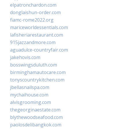
elpatronchardon.com
donglaishun-order.com
fiamc-rome2022.org
mariceworldessentials.com
lafisheriarestaurant.com
915jazzandmore.com
aguadulce-countryfair.com
jakehovis.com
bosswingsduluth.com
birminghamautocare.com
tonyscountrykitchen.com
jbellasnailspa.com
mychaihouse.com
alvisgrooming.com
thegeorginaestate.com
blythewoodseafood.com
paolosdelibangkok.com