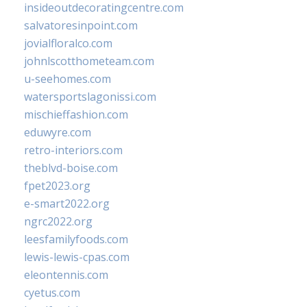
insideoutdecoratingcentre.com
salvatoresinpoint.com
jovialfloralco.com
johnlscotthometeam.com
u-seehomes.com
watersportslagonissi.com
mischieffashion.com
eduwyre.com
retro-interiors.com
theblvd-boise.com
fpet2023.org
e-smart2022.org
ngrc2022.org
leesfamilyfoods.com
lewis-lewis-cpas.com
eleontennis.com
cyetus.com