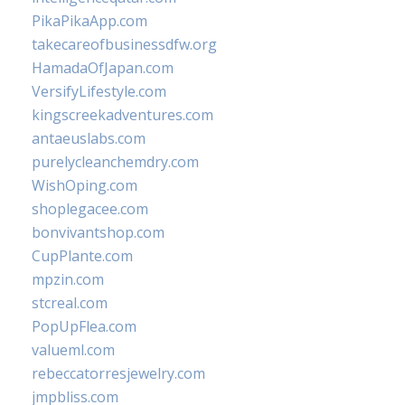
PikaPikaApp.com
takecareofbusinessdfw.org
HamadaOfJapan.com
VersifyLifestyle.com
kingscreekadventures.com
antaeuslabs.com
purelycleanchemdry.com
WishOping.com
shoplegacee.com
bonvivantshop.com
CupPlante.com
mpzin.com
stcreal.com
PopUpFlea.com
valueml.com
rebeccatorresjewelry.com
jmpbliss.com