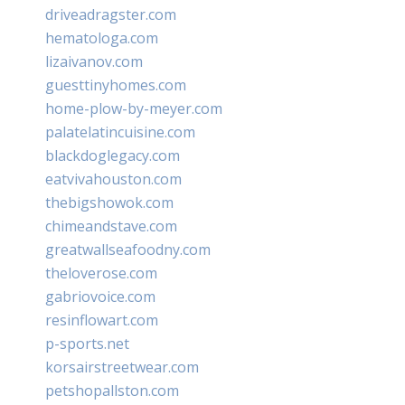
driveadragster.com
hematologa.com
lizaivanov.com
guesttinyhomes.com
home-plow-by-meyer.com
palatelatincuisine.com
blackdoglegacy.com
eatvivahouston.com
thebigshowok.com
chimeandstave.com
greatwallseafoodny.com
theloverose.com
gabriovoice.com
resinflowart.com
p-sports.net
korsairstreetwear.com
petshopallston.com