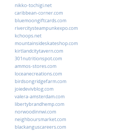
nikko-tochigi.net
caribbean-corner.com
bluemoongiftcards.com
rivercitysteampunkexpo.com
kchoops.net
mountainsideskateshop.com
kirtlandcitytavern.com
301nutritionspot.com
ammos-stores.com
loceanecreations.com
birdsongridgefarm.com
joiedevivblog.com
valera-amsterdam.com
libertybrandhemp.com
norwoodinnwi.com
neighboursmarket.com
blackanguscareers.com