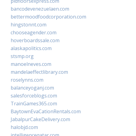
pidfloorsexpress.com
bancodevenezuelaen.com
bettermoodfoodcorporation.com
hingstonnt.com
chooseagender.com
hoverboardssale.com
alaskapolitics.com
stsmp.org
manoelneves.com
mandelaeffectlibrary.com
roselynns.com
balanceyoganj.com
salesforceblogs.com
TrainGames365.com
BaytownEvaCationRentals.com
JabalpurCakeDelivery.com
halobjd.com
intelligenceqatar.com