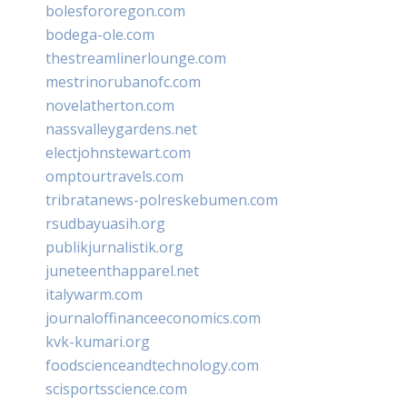
bolesfororegon.com
bodega-ole.com
thestreamlinerlounge.com
mestrinorubanofc.com
novelatherton.com
nassvalleygardens.net
electjohnstewart.com
omptourtravels.com
tribratanews-polreskebumen.com
rsudbayuasih.org
publikjurnalistik.org
juneteenthapparel.net
italywarm.com
journaloffinanceeconomics.com
kvk-kumari.org
foodscienceandtechnology.com
scisportsscience.com