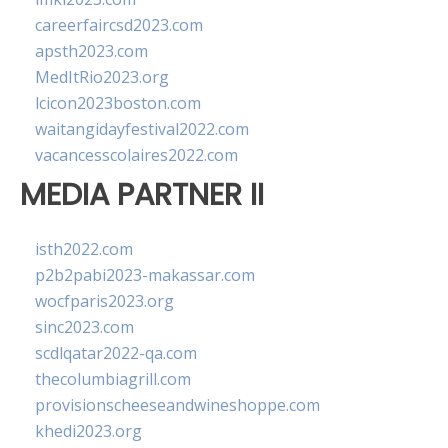
careerfaircsd2023.com
apsth2023.com
MedItRio2023.org
lcicon2023boston.com
waitangidayfestival2022.com
vacancesscolaires2022.com
MEDIA PARTNER II
isth2022.com
p2b2pabi2023-makassar.com
wocfparis2023.org
sinc2023.com
scdlqatar2022-qa.com
thecolumbiagrill.com
provisionscheeseandwineshoppe.com
khedi2023.org