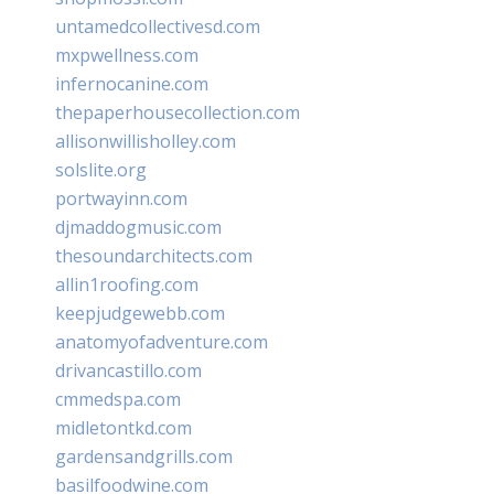
untamedcollectivesd.com
mxpwellness.com
infernocanine.com
thepaperhousecollection.com
allisonwillisholley.com
solslite.org
portwayinn.com
djmaddogmusic.com
thesoundarchitects.com
allin1roofing.com
keepjudgewebb.com
anatomyofadventure.com
drivancastillo.com
cmmedspa.com
midletontkd.com
gardensandgrills.com
basilfoodwine.com