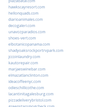
plazabatai.com
hawkscayresort.com
hellonquads.com
diarioanimales.com
decogaleri.com
unavozparadios.com
shoes-vert.com
elbotanicopanama.com
shadyoaksrockportrvpark.com
jccoinlaundry.com
kautorepair.com
marjaeswinebar.com
elmazatlanclinton.com
ideacoffeenyc.com
odieschillicothe.com
lacantinitagalesburg.com
pizzadeliverybristol.com
greenstarsmogcheck.com