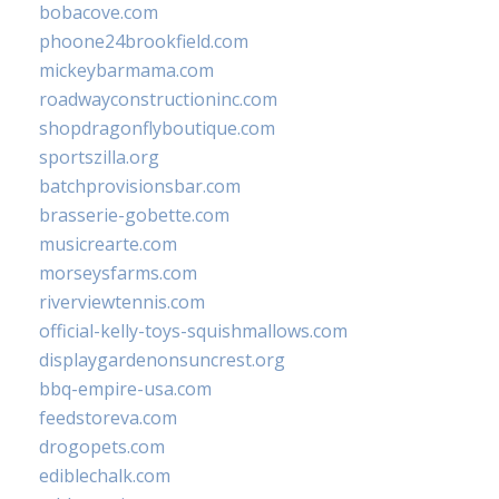
bobacove.com
phoone24brookfield.com
mickeybarmama.com
roadwayconstructioninc.com
shopdragonflyboutique.com
sportszilla.org
batchprovisionsbar.com
brasserie-gobette.com
musicrearte.com
morseysfarms.com
riverviewtennis.com
official-kelly-toys-squishmallows.com
displaygardenonsuncrest.org
bbq-empire-usa.com
feedstoreva.com
drogopets.com
ediblechalk.com