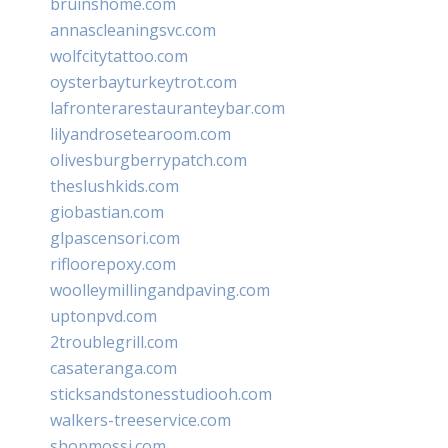
bruinshome.com
annascleaningsvc.com
wolfcitytattoo.com
oysterbayturkeytrot.com
lafronterarestauranteybar.com
lilyandrosetearoom.com
olivesburgberrypatch.com
theslushkids.com
giobastian.com
glpascensori.com
rifloorepoxy.com
woolleymillingandpaving.com
uptonpvd.com
2troublegrill.com
casateranga.com
sticksandstonesstudiooh.com
walkers-treeservice.com
shopmossi.com