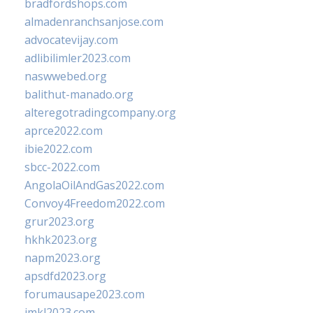
bradfordshops.com
almadenranchsanjose.com
advocatevijay.com
adlibilimler2023.com
naswwebed.org
balithut-manado.org
alteregotradingcompany.org
aprce2022.com
ibie2022.com
sbcc-2022.com
AngolaOilAndGas2022.com
Convoy4Freedom2022.com
grur2023.org
hkhk2023.org
napm2023.org
apsdfd2023.org
forumausape2023.com
imkl2023.com