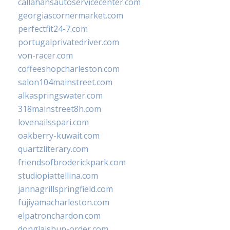
callahansautoservicecenter.com
georgiascornermarket.com
perfectfit24-7.com
portugalprivatedriver.com
von-racer.com
coffeeshopcharleston.com
salon104mainstreet.com
alkaspringswater.com
318mainstreet8h.com
lovenailsspari.com
oakberry-kuwait.com
quartzliterary.com
friendsofbroderickpark.com
studiopiattellina.com
jannagrillspringfield.com
fujiyamacharleston.com
elpatronchardon.com
donglaishun-order.com