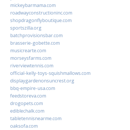
mickeybarmama.com
roadwayconstructioninc.com
shopdragonflyboutique.com
sportszilla.org
batchprovisionsbar.com
brasserie-gobette.com
musicrearte.com
morseysfarms.com
riverviewtennis.com
official-kelly-toys-squishmallows.com
displaygardenonsuncrest.org
bbq-empire-usa.com
feedstoreva.com
drogopets.com
ediblechalk.com
tabletennisnearme.com
oaksofa.com