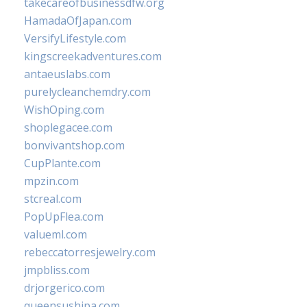
takecareofbusinessdfw.org
HamadaOfJapan.com
VersifyLifestyle.com
kingscreekadventures.com
antaeuslabs.com
purelycleanchemdry.com
WishOping.com
shoplegacee.com
bonvivantshop.com
CupPlante.com
mpzin.com
stcreal.com
PopUpFlea.com
valueml.com
rebeccatorresjewelry.com
jmpbliss.com
drjorgerico.com
queensushipa.com