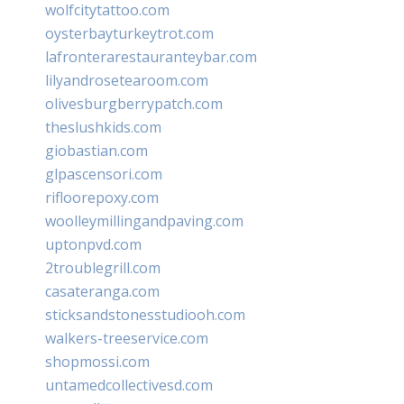
wolfcitytattoo.com
oysterbayturkeytrot.com
lafronterarestauranteybar.com
lilyandrosetearoom.com
olivesburgberrypatch.com
theslushkids.com
giobastian.com
glpascensori.com
rifloorepoxy.com
woolleymillingandpaving.com
uptonpvd.com
2troublegrill.com
casateranga.com
sticksandstonesstudiooh.com
walkers-treeservice.com
shopmossi.com
untamedcollectivesd.com