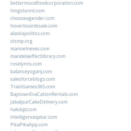
bettermoodfoodcorporation.com
hingstonnt.com
chooseagender.com
hoverboardssale.com
alaskapolitics.com
stsmp.org
manoelneves.com
mandelaeffectlibrary.com
roselynns.com
balanceyoganj.com
salesforceblogs.com
TrainGames365.com
BaytownEvaCationRentals.com
JabalpurCakeDelivery.com
halobjd.com
intelligenceqatar.com
PikaPikaApp.com