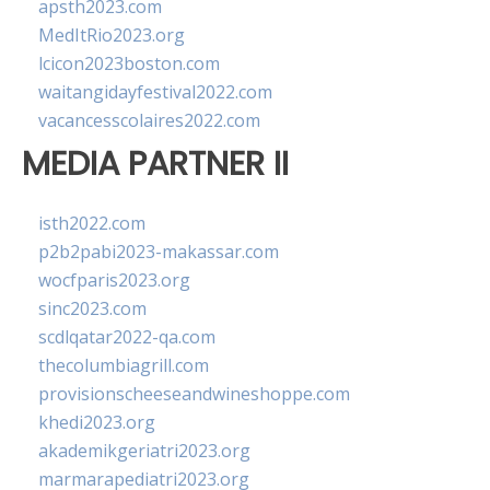
apsth2023.com
MedItRio2023.org
lcicon2023boston.com
waitangidayfestival2022.com
vacancesscolaires2022.com
MEDIA PARTNER II
isth2022.com
p2b2pabi2023-makassar.com
wocfparis2023.org
sinc2023.com
scdlqatar2022-qa.com
thecolumbiagrill.com
provisionscheeseandwineshoppe.com
khedi2023.org
akademikgeriatri2023.org
marmarapediatri2023.org