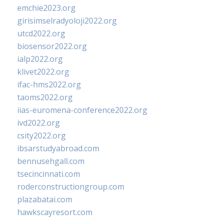
emchie2023.org
girisimselradyoloji2022.org
utcd2022.org
biosensor2022.org
ialp2022.org
klivet2022.org
ifac-hms2022.org
taoms2022.org
iias-euromena-conference2022.org
ivd2022.org
csity2022.org
ibsarstudyabroad.com
bennusehgall.com
tsecincinnati.com
roderconstructiongroup.com
plazabatai.com
hawkscayresort.com