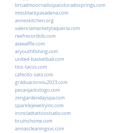
broadmoornailsspacoloradosprings.com
missblackpasadena.com
anneskitchen.org
valenciamarketytaqueria.com
reefrecordsllc.com
alawaffle.com
aryouthfishing.com
united-basketball.com
tios-tacos.com
cafecito-satx.com
graduacionviu2023.com
pecanjackstogo.com
zengardendayspa.com
sparklejewelryinc.com
ironcladtattoostudio.com
bruinshome.com
annascleaningsvc.com