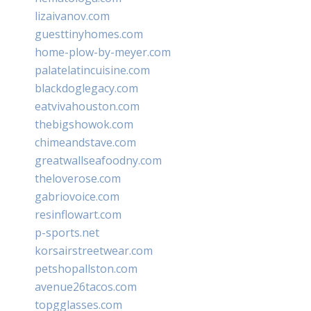
lizaivanov.com
guesttinyhomes.com
home-plow-by-meyer.com
palatelatincuisine.com
blackdoglegacy.com
eatvivahouston.com
thebigshowok.com
chimeandstave.com
greatwallseafoodny.com
theloverose.com
gabriovoice.com
resinflowart.com
p-sports.net
korsairstreetwear.com
petshopallston.com
avenue26tacos.com
topgglasses.com