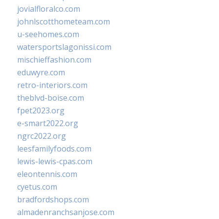
jovialfloralco.com
johnlscotthometeam.com
u-seehomes.com
watersportslagonissi.com
mischieffashion.com
eduwyre.com
retro-interiors.com
theblvd-boise.com
fpet2023.org
e-smart2022.org
ngrc2022.org
leesfamilyfoods.com
lewis-lewis-cpas.com
eleontennis.com
cyetus.com
bradfordshops.com
almadenranchsanjose.com