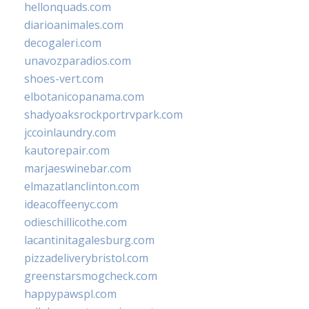
hellonquads.com
diarioanimales.com
decogaleri.com
unavozparadios.com
shoes-vert.com
elbotanicopanama.com
shadyoaksrockportrvpark.com
jccoinlaundry.com
kautorepair.com
marjaeswinebar.com
elmazatlanclinton.com
ideacoffeenyc.com
odieschillicothe.com
lacantinitagalesburg.com
pizzadeliverybristol.com
greenstarsmogcheck.com
happypawspl.com