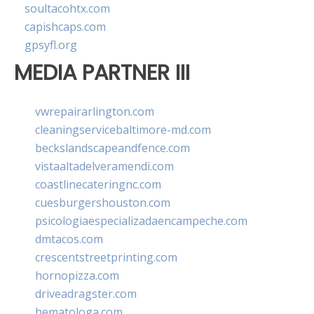
soultacohtx.com
capishcaps.com
gpsyfl.org
MEDIA PARTNER III
vwrepairarlington.com
cleaningservicebaltimore-md.com
beckslandscapeandfence.com
vistaaltadelveramendi.com
coastlinecateringnc.com
cuesburgershouston.com
psicologiaespecializadaencampeche.com
dmtacos.com
crescentstreetprinting.com
hornopizza.com
driveadragster.com
hematologa.com