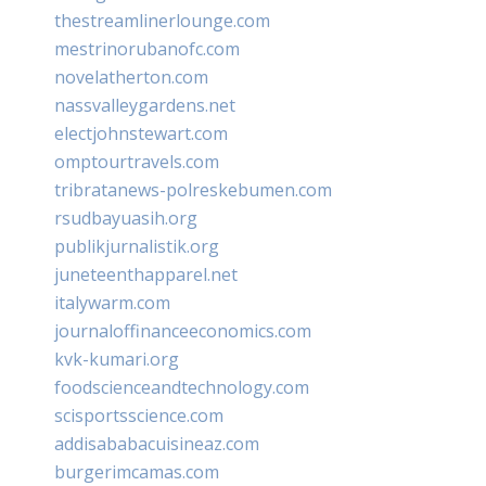
thestreamlinerlounge.com
mestrinorubanofc.com
novelatherton.com
nassvalleygardens.net
electjohnstewart.com
omptourtravels.com
tribratanews-polreskebumen.com
rsudbayuasih.org
publikjurnalistik.org
juneteenthapparel.net
italywarm.com
journaloffinanceeconomics.com
kvk-kumari.org
foodscienceandtechnology.com
scisportsscience.com
addisababacuisineaz.com
burgerimcamas.com