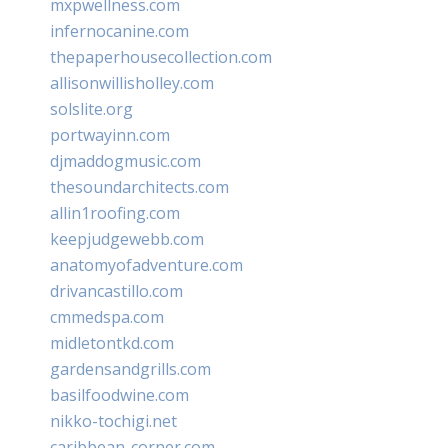
mxpwellness.com
infernocanine.com
thepaperhousecollection.com
allisonwillisholley.com
solslite.org
portwayinn.com
djmaddogmusic.com
thesoundarchitects.com
allin1roofing.com
keepjudgewebb.com
anatomyofadventure.com
drivancastillo.com
cmmedspa.com
midletontkd.com
gardensandgrills.com
basilfoodwine.com
nikko-tochigi.net
caribbean-corner.com