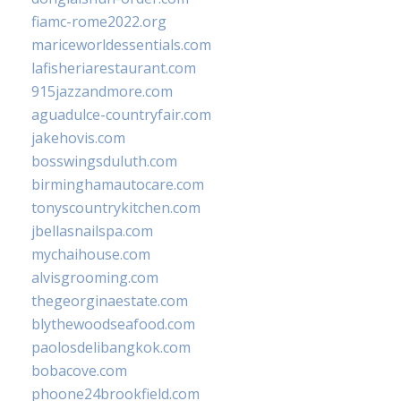
fiamc-rome2022.org
mariceworldessentials.com
lafisheriarestaurant.com
915jazzandmore.com
aguadulce-countryfair.com
jakehovis.com
bosswingsduluth.com
birminghamautocare.com
tonyscountrykitchen.com
jbellasnailspa.com
mychaihouse.com
alvisgrooming.com
thegeorginaestate.com
blythewoodseafood.com
paolosdelibangkok.com
bobacove.com
phoone24brookfield.com