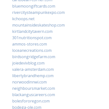
bluemoongiftcards.com
rivercitysteampunkexpo.com
kchoops.net
mountainsideskateshop.com
kirtlandcitytavern.com
301nutritionspot.com
ammos-stores.com
loceanecreations.com
birdsongridgefarm.com
joiedevivblog.com
valera-amsterdam.com
libertybrandhemp.com
norwoodinnwi.com
neighboursmarket.com
blackanguscareers.com
bolesfororegon.com
bodega-ole.com