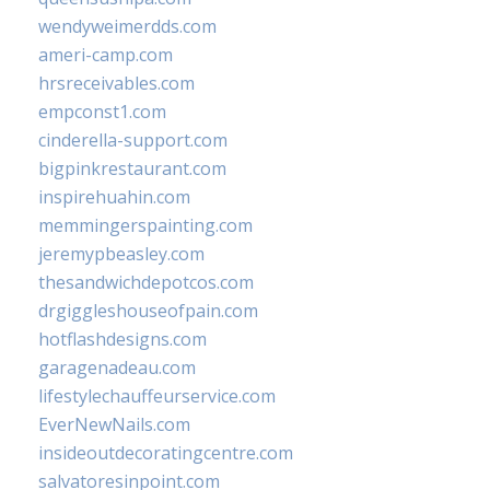
wendyweimerdds.com
ameri-camp.com
hrsreceivables.com
empconst1.com
cinderella-support.com
bigpinkrestaurant.com
inspirehuahin.com
memmingerspainting.com
jeremypbeasley.com
thesandwichdepotcos.com
drgiggleshouseofpain.com
hotflashdesigns.com
garagenadeau.com
lifestylechauffeurservice.com
EverNewNails.com
insideoutdecoratingcentre.com
salvatoresinpoint.com