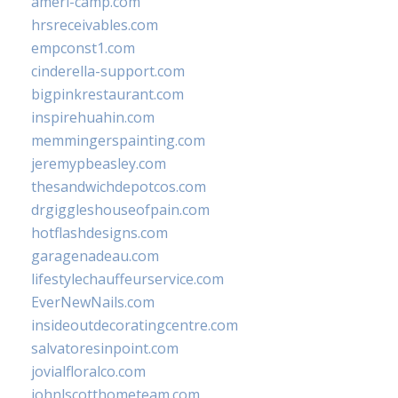
ameri-camp.com
hrsreceivables.com
empconst1.com
cinderella-support.com
bigpinkrestaurant.com
inspirehuahin.com
memmingerspainting.com
jeremypbeasley.com
thesandwichdepotcos.com
drgiggleshouseofpain.com
hotflashdesigns.com
garagenadeau.com
lifestylechauffeurservice.com
EverNewNails.com
insideoutdecoratingcentre.com
salvatoresinpoint.com
jovialfloralco.com
johnlscotthometeam.com