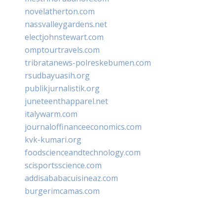
novelatherton.com
nassvalleygardens.net
electjohnstewart.com
omptourtravels.com
tribratanews-polreskebumen.com
rsudbayuasih.org
publikjurnalistik.org
juneteenthapparel.net
italywarm.com
journaloffinanceeconomics.com
kvk-kumari.org
foodscienceandtechnology.com
scisportsscience.com
addisababacuisineaz.com
burgerimcamas.com