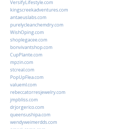
VersifyLifestyle.com
kingscreekadventures.com
antaeuslabs.com
purelycleanchemdry.com
WishOping.com
shoplegacee.com
bonvivantshop.com
CupPlante.com
mpzin.com
stcreal.com
PopUpFlea.com
valueml.com
rebeccatorresjewelry.com
jmpbliss.com
drjorgerico.com
queensushipa.com
wendyweimerdds.com