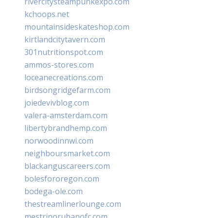
rivercitysteampunkexpo.com
kchoops.net
mountainsideskateshop.com
kirtlandcitytavern.com
301nutritionspot.com
ammos-stores.com
loceanecreations.com
birdsongridgefarm.com
joiedevivblog.com
valera-amsterdam.com
libertybrandhemp.com
norwoodinnwi.com
neighboursmarket.com
blackanguscareers.com
bolesfororegon.com
bodega-ole.com
thestreamlinerlounge.com
mestrinorubanofc.com