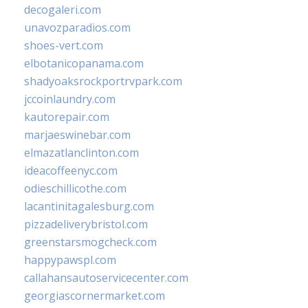
decogaleri.com
unavozparadios.com
shoes-vert.com
elbotanicopanama.com
shadyoaksrockportrvpark.com
jccoinlaundry.com
kautorepair.com
marjaeswinebar.com
elmazatlanclinton.com
ideacoffeenyc.com
odieschillicothe.com
lacantinitagalesburg.com
pizzadeliverybristol.com
greenstarsmogcheck.com
happypawspl.com
callahansautoservicecenter.com
georgiascornermarket.com