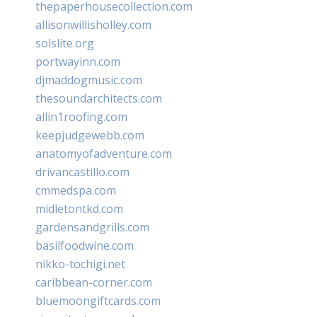
thepaperhousecollection.com
allisonwillisholley.com
solslite.org
portwayinn.com
djmaddogmusic.com
thesoundarchitects.com
allin1roofing.com
keepjudgewebb.com
anatomyofadventure.com
drivancastillo.com
cmmedspa.com
midletontkd.com
gardensandgrills.com
basilfoodwine.com
nikko-tochigi.net
caribbean-corner.com
bluemoongiftcards.com