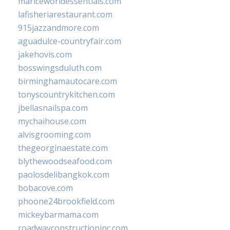
mariceworldessentials.com
lafisheriarestaurant.com
915jazzandmore.com
aguadulce-countryfair.com
jakehovis.com
bosswingsduluth.com
birminghamautocare.com
tonyscountrykitchen.com
jbellasnailspa.com
mychaihouse.com
alvisgrooming.com
thegeorginaestate.com
blythewoodseafood.com
paolosdelibangkok.com
bobacove.com
phoone24brookfield.com
mickeybarmama.com
roadwayconstructioninc.com