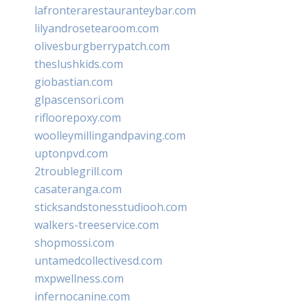
lafronterarestauranteybar.com
lilyandrosetearoom.com
olivesburgberrypatch.com
theslushkids.com
giobastian.com
glpascensori.com
rifloorepoxy.com
woolleymillingandpaving.com
uptonpvd.com
2troublegrill.com
casateranga.com
sticksandstonesstudiooh.com
walkers-treeservice.com
shopmossi.com
untamedcollectivesd.com
mxpwellness.com
infernocanine.com