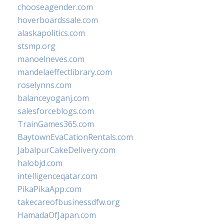
chooseagender.com
hoverboardssale.com
alaskapolitics.com
stsmp.org
manoelneves.com
mandelaeffectlibrary.com
roselynns.com
balanceyoganj.com
salesforceblogs.com
TrainGames365.com
BaytownEvaCationRentals.com
JabalpurCakeDelivery.com
halobjd.com
intelligenceqatar.com
PikaPikaApp.com
takecareofbusinessdfw.org
HamadaOfJapan.com