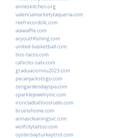
anneskitchen.org
valenciamarketytaqueria.com
reefrecordsllc.com
alawaffle.com
aryouthfishing.com
united-basketball.com
tios-tacos.com
cafecito-satx.com
graduacionviu2023.com
pecanjackstogo.com
zengardendayspa.com
sparklejewelryinc.com
ironcladtattoostudio.com
bruinshome.com
annascleaningsvc.com
wolfcitytattoo.com
oysterbayturkeytrot.com