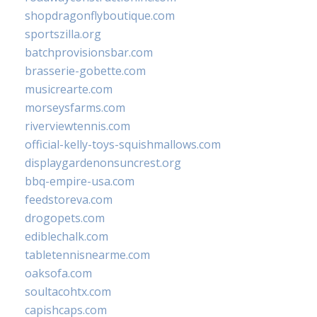
shopdragonflyboutique.com
sportszilla.org
batchprovisionsbar.com
brasserie-gobette.com
musicrearte.com
morseysfarms.com
riverviewtennis.com
official-kelly-toys-squishmallows.com
displaygardenonsuncrest.org
bbq-empire-usa.com
feedstoreva.com
drogopets.com
ediblechalk.com
tabletennisnearme.com
oaksofa.com
soultacohtx.com
capishcaps.com