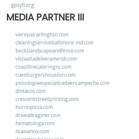
gpsyfl.org
MEDIA PARTNER III
vwrepairarlington.com
cleaningservicebaltimore-md.com
beckslandscapeandfence.com
vistaaltadelveramendi.com
coastlinecateringnc.com
cuesburgershouston.com
psicologiaespecializadaencampeche.com
dmtacos.com
crescentstreetprinting.com
hornopizza.com
driveadragster.com
hematologa.com
lizaivanov.com