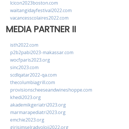
lcicon2023boston.com
waitangidayfestival2022.com
vacancesscolaires2022.com
MEDIA PARTNER II
isth2022.com
p2b2pabi2023-makassar.com
wocfparis2023.org
sinc2023.com
scdlqatar2022-qa.com
thecolumbiagrill.com
provisionscheeseandwineshoppe.com
khedi2023.org
akademikgeriatri2023.org
marmarapediatri2023.org
emchie2023.org
girisimselradyoloji2022.org