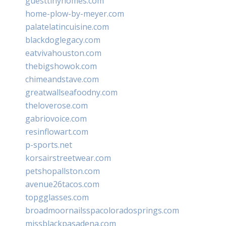
guesttinyhomes.com
home-plow-by-meyer.com
palatelatincuisine.com
blackdoglegacy.com
eatvivahouston.com
thebigshowok.com
chimeandstave.com
greatwallseafoodny.com
theloverose.com
gabriovoice.com
resinflowart.com
p-sports.net
korsairstreetwear.com
petshopallston.com
avenue26tacos.com
topgglasses.com
broadmoornailsspacoloradosprings.com
missblackpasadena.com