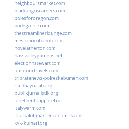
neighboursmarket.com
blackanguscareers.com
bolesfororegon.com
bodega-ole.com
thestreamlinerlounge.com
mestrinorubanofc.com
novelatherton.com
nassvalleygardens.net
electjohnstewart.com
omptourtravels.com
tribratanews-polreskebumen.com
rsudbayuasih.org
publikjurnalistik.org
juneteenthapparel.net
italywarm.com
journaloffinanceeconomics.com
kvk-kumari.org