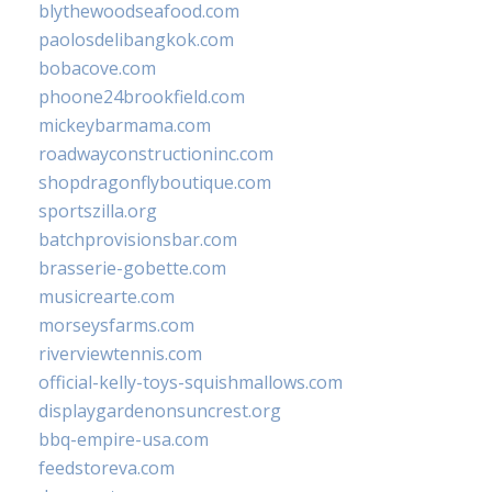
blythewoodseafood.com
paolosdelibangkok.com
bobacove.com
phoone24brookfield.com
mickeybarmama.com
roadwayconstructioninc.com
shopdragonflyboutique.com
sportszilla.org
batchprovisionsbar.com
brasserie-gobette.com
musicrearte.com
morseysfarms.com
riverviewtennis.com
official-kelly-toys-squishmallows.com
displaygardenonsuncrest.org
bbq-empire-usa.com
feedstoreva.com