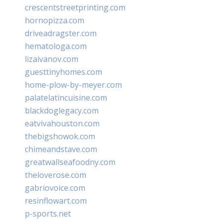
crescentstreetprinting.com
hornopizza.com
driveadragster.com
hematologa.com
lizaivanov.com
guesttinyhomes.com
home-plow-by-meyer.com
palatelatincuisine.com
blackdoglegacy.com
eatvivahouston.com
thebigshowok.com
chimeandstave.com
greatwallseafoodny.com
theloverose.com
gabriovoice.com
resinflowart.com
p-sports.net