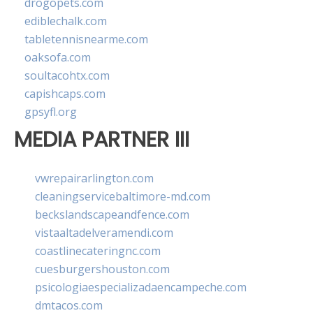
drogopets.com
ediblechalk.com
tabletennisnearme.com
oaksofa.com
soultacohtx.com
capishcaps.com
gpsyfl.org
MEDIA PARTNER III
vwrepairarlington.com
cleaningservicebaltimore-md.com
beckslandscapeandfence.com
vistaaltadelveramendi.com
coastlinecateringnc.com
cuesburgershouston.com
psicologiaespecializadaencampeche.com
dmtacos.com