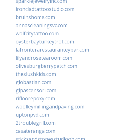
sparklejewelryinc.com
ironcladtattoostudio.com
bruinshome.com
annascleaningsvc.com
wolfcitytattoo.com
oysterbayturkeytrot.com
lafronterarestauranteybar.com
lilyandrosetearoom.com
olivesburgberrypatch.com
theslushkids.com
giobastian.com
glpascensori.com
rifloorepoxy.com
woolleymillingandpaving.com
uptonpvd.com
2troublegrill.com
casateranga.com
sticksandstonesstudiooh.com