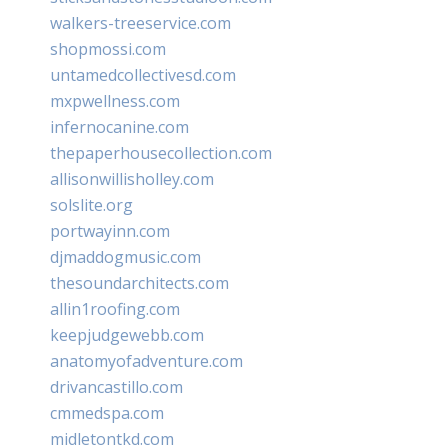
walkers-treeservice.com
shopmossi.com
untamedcollectivesd.com
mxpwellness.com
infernocanine.com
thepaperhousecollection.com
allisonwillisholley.com
solslite.org
portwayinn.com
djmaddogmusic.com
thesoundarchitects.com
allin1roofing.com
keepjudgewebb.com
anatomyofadventure.com
drivancastillo.com
cmmedspa.com
midletontkd.com