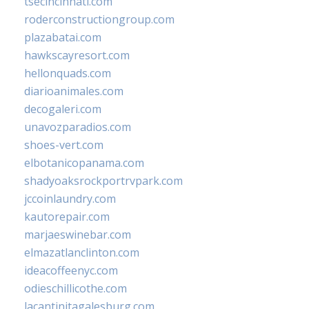
tsecincinnati.com
roderconstructiongroup.com
plazabatai.com
hawkscayresort.com
hellonquads.com
diarioanimales.com
decogaleri.com
unavozparadios.com
shoes-vert.com
elbotanicopanama.com
shadyoaksrockportrvpark.com
jccoinlaundry.com
kautorepair.com
marjaeswinebar.com
elmazatlanclinton.com
ideacoffeenyc.com
odieschillicothe.com
lacantinitagalesburg.com