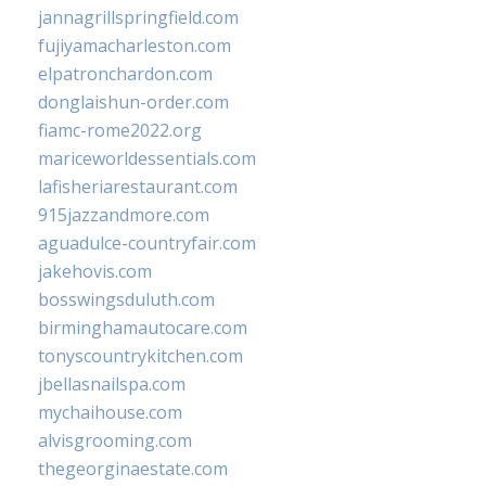
jannagrillspringfield.com
fujiyamacharleston.com
elpatronchardon.com
donglaishun-order.com
fiamc-rome2022.org
mariceworldessentials.com
lafisheriarestaurant.com
915jazzandmore.com
aguadulce-countryfair.com
jakehovis.com
bosswingsduluth.com
birminghamautocare.com
tonyscountrykitchen.com
jbellasnailspa.com
mychaihouse.com
alvisgrooming.com
thegeorginaestate.com