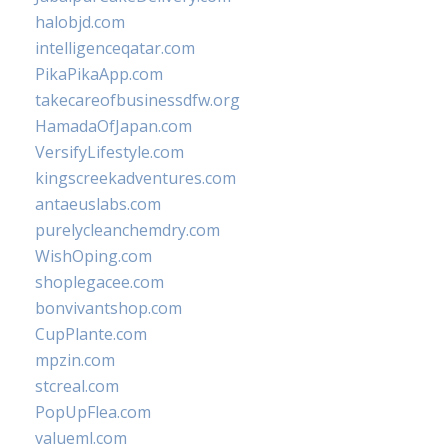
halobjd.com
intelligenceqatar.com
PikaPikaApp.com
takecareofbusinessdfw.org
HamadaOfJapan.com
VersifyLifestyle.com
kingscreekadventures.com
antaeuslabs.com
purelycleanchemdry.com
WishOping.com
shoplegacee.com
bonvivantshop.com
CupPlante.com
mpzin.com
stcreal.com
PopUpFlea.com
valueml.com