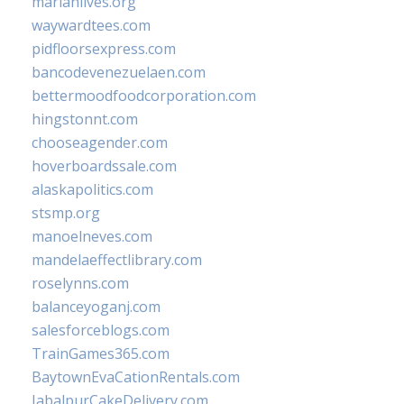
marianlives.org
waywardtees.com
pidfloorsexpress.com
bancodevenezuelaen.com
bettermoodfoodcorporation.com
hingstonnt.com
chooseagender.com
hoverboardssale.com
alaskapolitics.com
stsmp.org
manoelneves.com
mandelaeffectlibrary.com
roselynns.com
balanceyoganj.com
salesforceblogs.com
TrainGames365.com
BaytownEvaCationRentals.com
JabalpurCakeDelivery.com