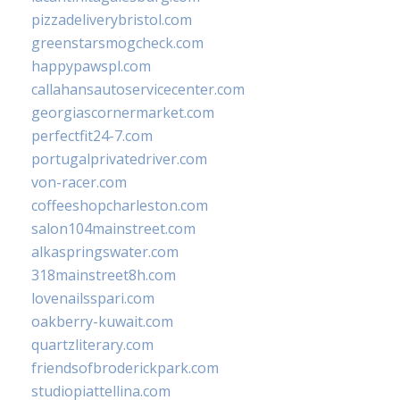
pizzadeliverybristol.com
greenstarsmogcheck.com
happypawspl.com
callahansautoservicecenter.com
georgiascornermarket.com
perfectfit24-7.com
portugalprivatedriver.com
von-racer.com
coffeeshopcharleston.com
salon104mainstreet.com
alkaspringswater.com
318mainstreet8h.com
lovenailsspari.com
oakberry-kuwait.com
quartzliterary.com
friendsofbroderickpark.com
studiopiattellina.com