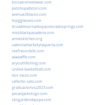
korsairstreetwear.com
petshopallston.com
avenue26tacos.com
topgglasses.com
broadmoornailsspacoloradosprings.com
missblackpasadena.com
anneskitchen.org
valenciamarketytaqueria.com
reefrecordsllc.com
alawaffle.com
aryouthfishing.com
united-basketball.com
tios-tacos.com
cafecito-satx.com
graduacionviu2023.com
pecanjackstogo.com
zengardendayspa.com