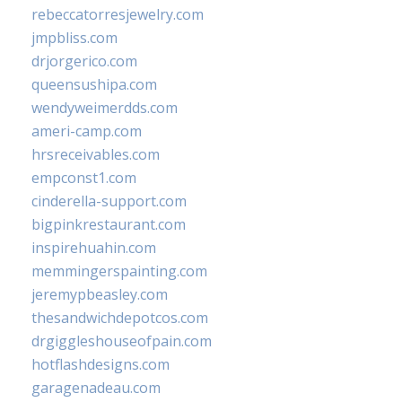
rebeccatorresjewelry.com
jmpbliss.com
drjorgerico.com
queensushipa.com
wendyweimerdds.com
ameri-camp.com
hrsreceivables.com
empconst1.com
cinderella-support.com
bigpinkrestaurant.com
inspirehuahin.com
memmingerspainting.com
jeremypbeasley.com
thesandwichdepotcos.com
drgiggleshouseofpain.com
hotflashdesigns.com
garagenadeau.com