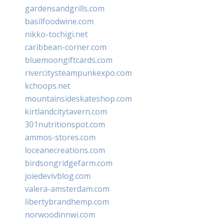
gardensandgrills.com
basilfoodwine.com
nikko-tochigi.net
caribbean-corner.com
bluemoongiftcards.com
rivercitysteampunkexpo.com
kchoops.net
mountainsideskateshop.com
kirtlandcitytavern.com
301nutritionspot.com
ammos-stores.com
loceanecreations.com
birdsongridgefarm.com
joiedevivblog.com
valera-amsterdam.com
libertybrandhemp.com
norwoodinnwi.com