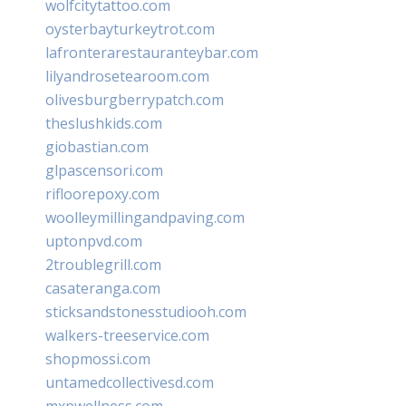
wolfcitytattoo.com
oysterbayturkeytrot.com
lafronterarestauranteybar.com
lilyandrosetearoom.com
olivesburgberrypatch.com
theslushkids.com
giobastian.com
glpascensori.com
rifloorepoxy.com
woolleymillingandpaving.com
uptonpvd.com
2troublegrill.com
casateranga.com
sticksandstonesstudiooh.com
walkers-treeservice.com
shopmossi.com
untamedcollectivesd.com
mxpwellness.com