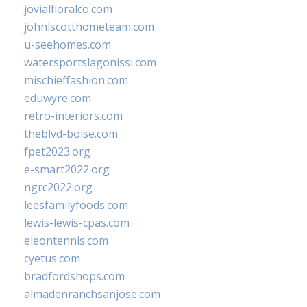
jovialfloralco.com
johnlscotthometeam.com
u-seehomes.com
watersportslagonissi.com
mischieffashion.com
eduwyre.com
retro-interiors.com
theblvd-boise.com
fpet2023.org
e-smart2022.org
ngrc2022.org
leesfamilyfoods.com
lewis-lewis-cpas.com
eleontennis.com
cyetus.com
bradfordshops.com
almadenranchsanjose.com