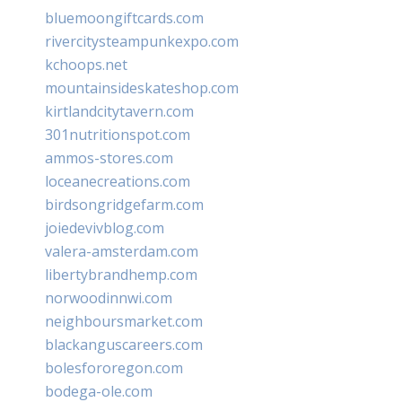
bluemoongiftcards.com
rivercitysteampunkexpo.com
kchoops.net
mountainsideskateshop.com
kirtlandcitytavern.com
301nutritionspot.com
ammos-stores.com
loceanecreations.com
birdsongridgefarm.com
joiedevivblog.com
valera-amsterdam.com
libertybrandhemp.com
norwoodinnwi.com
neighboursmarket.com
blackanguscareers.com
bolesfororegon.com
bodega-ole.com