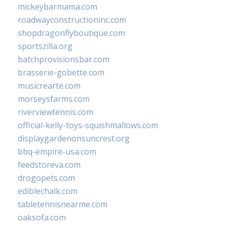
mickeybarmama.com
roadwayconstructioninc.com
shopdragonflyboutique.com
sportszilla.org
batchprovisionsbar.com
brasserie-gobette.com
musicrearte.com
morseysfarms.com
riverviewtennis.com
official-kelly-toys-squishmallows.com
displaygardenonsuncrest.org
bbq-empire-usa.com
feedstoreva.com
drogopets.com
ediblechalk.com
tabletennisnearme.com
oaksofa.com