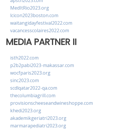
apsth2023.com
MedItRio2023.org
lcicon2023boston.com
waitangidayfestival2022.com
vacancesscolaires2022.com
MEDIA PARTNER II
isth2022.com
p2b2pabi2023-makassar.com
wocfparis2023.org
sinc2023.com
scdlqatar2022-qa.com
thecolumbiagrill.com
provisionscheeseandwineshoppe.com
khedi2023.org
akademikgeriatri2023.org
marmarapediatri2023.org