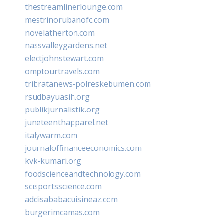
thestreamlinerlounge.com
mestrinorubanofc.com
novelatherton.com
nassvalleygardens.net
electjohnstewart.com
omptourtravels.com
tribratanews-polreskebumen.com
rsudbayuasih.org
publikjurnalistik.org
juneteenthapparel.net
italywarm.com
journaloffinanceeconomics.com
kvk-kumari.org
foodscienceandtechnology.com
scisportsscience.com
addisababacuisineaz.com
burgerimcamas.com