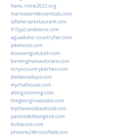
fiamc-rome2022.org
mariceworldessentials.com
lafisheriarestaurant.com
915jazzandmore.com
aguadulce-countryfair.com
jakehovis.com
bosswingsduluth.com
birminghamautocare.com
tonyscountrykitchen.com
jbellasnailspa.com
mychaihouse.com
alvisgrooming.com
thegeorginaestate.com
blythewoodseafood.com
paolosdelibangkok.com
bobacove.com
phoone24brookfield.com