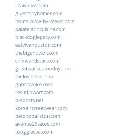
lizaivanov.com
guesttinyhomes.com
home-plow-by-meyer.com
palatelatincuisine.com
blackdoglegacy.com
eatvivahouston.com
thebigshowok.com
chimeandstave.com
greatwallseafoodny.com
theloverose.com
gabriovoice.com
resinflowart.com
p-sports.net
korsairstreetwear.com
petshopallston.com
avenue26tacos.com
topgglasses.com