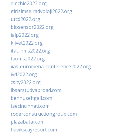
emchie2023.org
girisimselradyoloji2022.org
utcd2022.org
biosensor2022.org
ialp2022.org
klivet2022.org
ifac-hms2022.org
taoms2022.org
iias-euromena-conference2022.org
ivd2022.org
csity2022.org
ibsarstudyabroad.com
bennusehgall.com
tsecincinnati.com
roderconstructiongroup.com
plazabatai.com
hawkscayresort.com