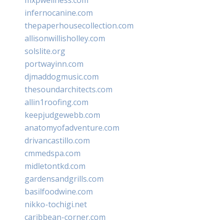
infernocanine.com
thepaperhousecollection.com
allisonwillisholley.com
solslite.org
portwayinn.com
djmaddogmusic.com
thesoundarchitects.com
allin1roofing.com
keepjudgewebb.com
anatomyofadventure.com
drivancastillo.com
cmmedspa.com
midletontkd.com
gardensandgrills.com
basilfoodwine.com
nikko-tochigi.net
caribbean-corner.com