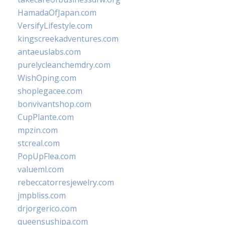
HamadaOfJapan.com
VersifyLifestyle.com
kingscreekadventures.com
antaeuslabs.com
purelycleanchemdry.com
WishOping.com
shoplegacee.com
bonvivantshop.com
CupPlante.com
mpzin.com
stcreal.com
PopUpFlea.com
valueml.com
rebeccatorresjewelry.com
jmpbliss.com
drjorgerico.com
queensushipa.com