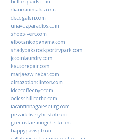
hellonquads.com
diarioanimales.com
decogaleri.com
unavozparadios.com
shoes-vert.com
elbotanicopanama.com
shadyoaksrockportrvpark.com
jccoinlaundry.com
kautorepair.com
marjaeswinebar.com
elmazatlanclinton.com
ideacoffeenyc.com
odieschillicothe.com
lacantinitagalesburg.com
pizzadeliverybristol.com
greenstarsmogcheck.com
happypawspl.com
callahansautoservicecenter.com