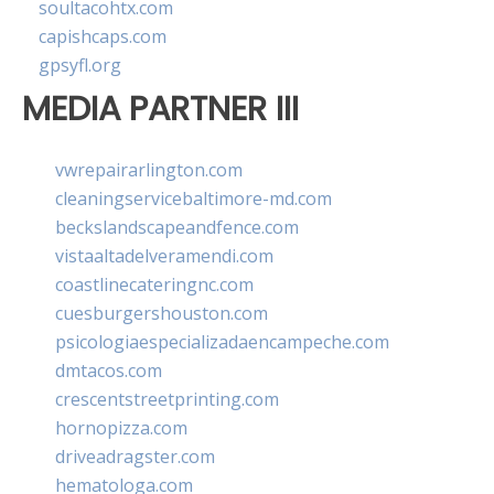
soultacohtx.com
capishcaps.com
gpsyfl.org
MEDIA PARTNER III
vwrepairarlington.com
cleaningservicebaltimore-md.com
beckslandscapeandfence.com
vistaaltadelveramendi.com
coastlinecateringnc.com
cuesburgershouston.com
psicologiaespecializadaencampeche.com
dmtacos.com
crescentstreetprinting.com
hornopizza.com
driveadragster.com
hematologa.com