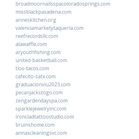
broadmoornailsspacoloradosprings.com
missblackpasadena.com
anneskitchen.org
valenciamarketytaqueria.com
reefrecordsllc.com
alawaffle.com
aryouthfishing.com
united-basketball.com
tios-tacos.com
cafecito-satx.com
graduacionviu2023.com
pecanjackstogo.com
zengardendayspa.com
sparklejewelryinc.com
ironcladtattoostudio.com
bruinshome.com
annascleaningsvc.com