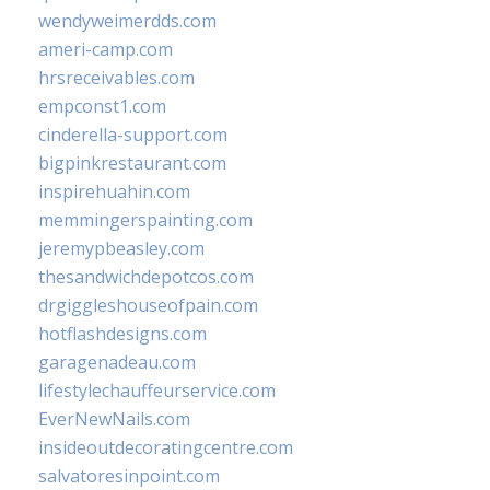
wendyweimerdds.com
ameri-camp.com
hrsreceivables.com
empconst1.com
cinderella-support.com
bigpinkrestaurant.com
inspirehuahin.com
memmingerspainting.com
jeremypbeasley.com
thesandwichdepotcos.com
drgiggleshouseofpain.com
hotflashdesigns.com
garagenadeau.com
lifestylechauffeurservice.com
EverNewNails.com
insideoutdecoratingcentre.com
salvatoresinpoint.com