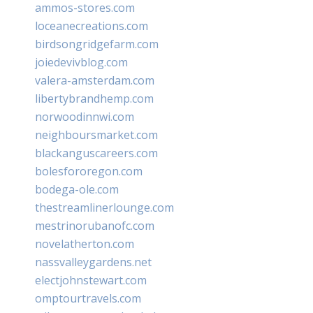
ammos-stores.com
loceanecreations.com
birdsongridgefarm.com
joiedevivblog.com
valera-amsterdam.com
libertybrandhemp.com
norwoodinnwi.com
neighboursmarket.com
blackanguscareers.com
bolesfororegon.com
bodega-ole.com
thestreamlinerlounge.com
mestrinorubanofc.com
novelatherton.com
nassvalleygardens.net
electjohnstewart.com
omptourtravels.com