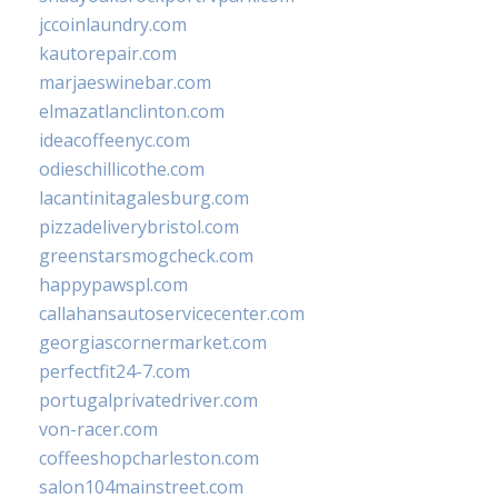
jccoinlaundry.com
kautorepair.com
marjaeswinebar.com
elmazatlanclinton.com
ideacoffeenyc.com
odieschillicothe.com
lacantinitagalesburg.com
pizzadeliverybristol.com
greenstarsmogcheck.com
happypawspl.com
callahansautoservicecenter.com
georgiascornermarket.com
perfectfit24-7.com
portugalprivatedriver.com
von-racer.com
coffeeshopcharleston.com
salon104mainstreet.com