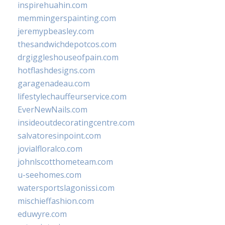
inspirehuahin.com
memmingerspainting.com
jeremypbeasley.com
thesandwichdepotcos.com
drgiggleshouseofpain.com
hotflashdesigns.com
garagenadeau.com
lifestylechauffeurservice.com
EverNewNails.com
insideoutdecoratingcentre.com
salvatoresinpoint.com
jovialfloralco.com
johnlscotthometeam.com
u-seehomes.com
watersportslagonissi.com
mischieffashion.com
eduwyre.com