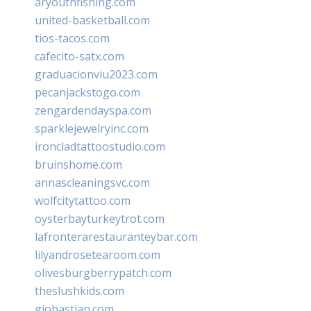
aryouthfishing.com
united-basketball.com
tios-tacos.com
cafecito-satx.com
graduacionviu2023.com
pecanjackstogo.com
zengardendayspa.com
sparklejewelryinc.com
ironcladtattoostudio.com
bruinshome.com
annascleaningsvc.com
wolfcitytattoo.com
oysterbayturkeytrot.com
lafronterarestauranteybar.com
lilyandrosetearoom.com
olivesburgberrypatch.com
theslushkids.com
giobastian.com