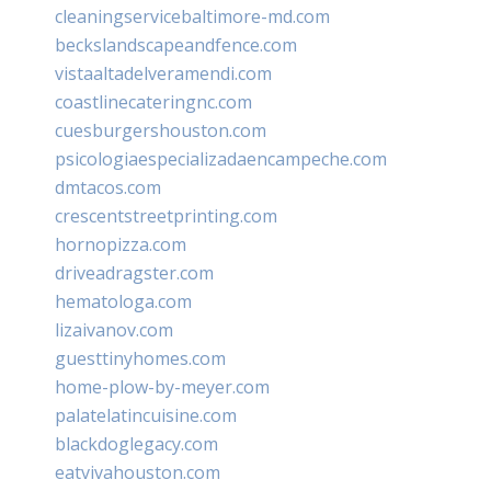
cleaningservicebaltimore-md.com
beckslandscapeandfence.com
vistaaltadelveramendi.com
coastlinecateringnc.com
cuesburgershouston.com
psicologiaespecializadaencampeche.com
dmtacos.com
crescentstreetprinting.com
hornopizza.com
driveadragster.com
hematologa.com
lizaivanov.com
guesttinyhomes.com
home-plow-by-meyer.com
palatelatincuisine.com
blackdoglegacy.com
eatvivahouston.com