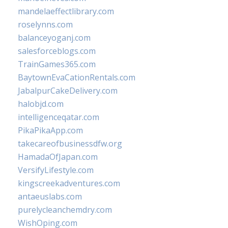
mandelaeffectlibrary.com
roselynns.com
balanceyoganj.com
salesforceblogs.com
TrainGames365.com
BaytownEvaCationRentals.com
JabalpurCakeDelivery.com
halobjd.com
intelligenceqatar.com
PikaPikaApp.com
takecareofbusinessdfw.org
HamadaOfJapan.com
VersifyLifestyle.com
kingscreekadventures.com
antaeuslabs.com
purelycleanchemdry.com
WishOping.com