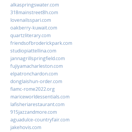
alkaspringswater.com
318mainstreet8h.com
lovenailsspari.com
oakberry-kuwait.com
quartzliterary.com
friendsofbroderickpark.com
studiopiattellina.com
jannagrillspringfield.com
fujiyamacharleston.com
elpatronchardon.com
donglaishun-order.com
fiamc-rome2022.org
mariceworldessentials.com
lafisheriarestaurant.com
915jazzandmore.com
aguadulce-countryfair.com
jakehovis.com