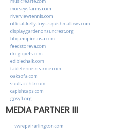
musicrearte.com
morseysfarms.com
riverviewtennis.com
official-kelly-toys-squishmallows.com
displaygardenonsuncrest.org
bbq-empire-usa.com
feedstoreva.com
drogopets.com
ediblechalk.com
tabletennisnearme.com
oaksofa.com
soultacohtx.com
capishcaps.com
gpsyfl.org
MEDIA PARTNER III
vwrepairarlington.com