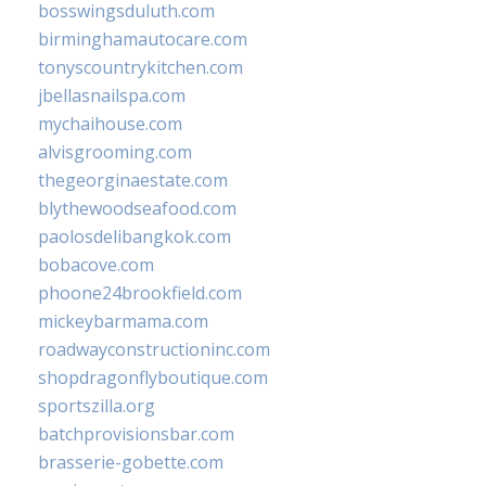
bosswingsduluth.com
birminghamautocare.com
tonyscountrykitchen.com
jbellasnailspa.com
mychaihouse.com
alvisgrooming.com
thegeorginaestate.com
blythewoodseafood.com
paolosdelibangkok.com
bobacove.com
phoone24brookfield.com
mickeybarmama.com
roadwayconstructioninc.com
shopdragonflyboutique.com
sportszilla.org
batchprovisionsbar.com
brasserie-gobette.com