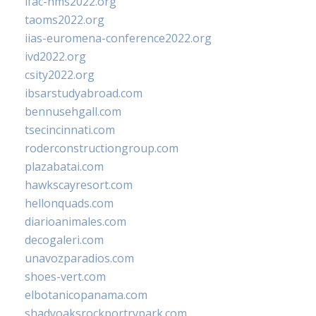
ifac-hms2022.org
taoms2022.org
iias-euromena-conference2022.org
ivd2022.org
csity2022.org
ibsarstudyabroad.com
bennusehgall.com
tsecincinnati.com
roderconstructiongroup.com
plazabatai.com
hawkscayresort.com
hellonquads.com
diarioanimales.com
decogaleri.com
unavozparadios.com
shoes-vert.com
elbotanicopanama.com
shadyoaksrockportrvpark.com