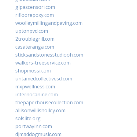
glpascensori.com
rifloorepoxy.com
woolleymillingandpaving.com
uptonpvd.com
2troublegrill.com
casateranga.com
sticksandstonesstudiooh.com
walkers-treeservice.com
shopmossi.com
untamedcollectivesd.com
mxpwellness.com
infernocanine.com
thepaperhousecollection.com
allisonwillisholley.com
solslite.org
portwayinn.com
djmaddogmusic.com