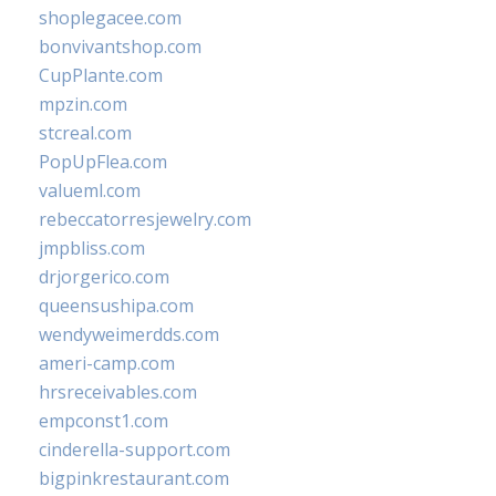
shoplegacee.com
bonvivantshop.com
CupPlante.com
mpzin.com
stcreal.com
PopUpFlea.com
valueml.com
rebeccatorresjewelry.com
jmpbliss.com
drjorgerico.com
queensushipa.com
wendyweimerdds.com
ameri-camp.com
hrsreceivables.com
empconst1.com
cinderella-support.com
bigpinkrestaurant.com