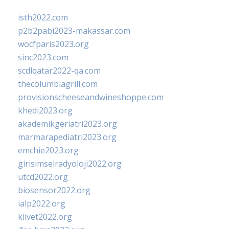
isth2022.com
p2b2pabi2023-makassar.com
wocfparis2023.org
sinc2023.com
scdlqatar2022-qa.com
thecolumbiagrill.com
provisionscheeseandwineshoppe.com
khedi2023.org
akademikgeriatri2023.org
marmarapediatri2023.org
emchie2023.org
girisimselradyoloji2022.org
utcd2022.org
biosensor2022.org
ialp2022.org
klivet2022.org