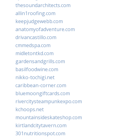
thesoundarchitects.com
allin1roofing.com
keepjudgewebb.com
anatomyofadventure.com
drivancastillo.com
cmmedspa.com
midletontkd.com
gardensandgrills.com
basilfoodwine.com
nikko-tochigi.net
caribbean-corner.com
bluemoongiftcards.com
rivercitysteampunkexpo.com
kchoops.net
mountainsideskateshop.com
kirtlandcitytavern.com
301nutritionspot.com