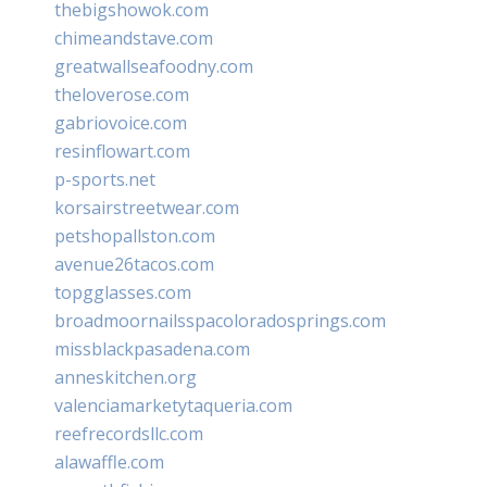
thebigshowok.com
chimeandstave.com
greatwallseafoodny.com
theloverose.com
gabriovoice.com
resinflowart.com
p-sports.net
korsairstreetwear.com
petshopallston.com
avenue26tacos.com
topgglasses.com
broadmoornailsspacoloradosprings.com
missblackpasadena.com
anneskitchen.org
valenciamarketytaqueria.com
reefrecordsllc.com
alawaffle.com