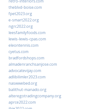
retro-interiors.com
theblvd-boise.com
fpet2023.org
e-smart2022.org
ngrc2022.org
leesfamilyfoods.com
lewis-lewis-cpas.com
eleontennis.com
cyetus.com
bradfordshops.com
almadenranchsanjose.com
advocatevijay.com
adlibilimler2023.com
naswwebed.org
balithut-manado.org
alteregotradingcompany.org
aprce2022.com
ibie2022.com