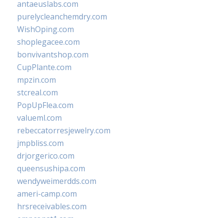
antaeuslabs.com
purelycleanchemdry.com
WishOping.com
shoplegacee.com
bonvivantshop.com
CupPlante.com
mpzin.com
stcreal.com
PopUpFlea.com
valueml.com
rebeccatorresjewelry.com
jmpbliss.com
drjorgerico.com
queensushipa.com
wendyweimerdds.com
ameri-camp.com
hrsreceivables.com