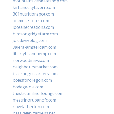
mountainsideskateshop.com
kirtlandcitytavern.com
301nutritionspot.com
ammos-stores.com
loceanecreations.com
birdsongridgefarm.com
joiedevivblog.com
valera-amsterdam.com
libertybrandhemp.com
norwoodinnwi.com
neighboursmarket.com
blackanguscareers.com
bolesfororegon.com
bodega-ole.com
thestreamlinerlounge.com
mestrinorubanofc.com
novelatherton.com
nassvalleygardens.net