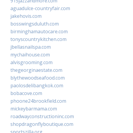
915jazzandmore.com
aguadulce-countryfair.com
jakehovis.com
bosswingsduluth.com
birminghamautocare.com
tonyscountrykitchen.com
jbellasnailspa.com
mychaihouse.com
alvisgrooming.com
thegeorginaestate.com
blythewoodseafood.com
paolosdelibangkok.com
bobacove.com
phoone24brookfield.com
mickeybarmama.com
roadwayconstructioninc.com
shopdragonflyboutique.com
sportszilla.org