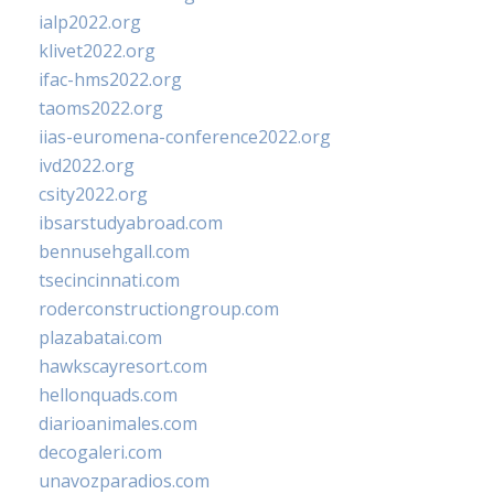
ialp2022.org
klivet2022.org
ifac-hms2022.org
taoms2022.org
iias-euromena-conference2022.org
ivd2022.org
csity2022.org
ibsarstudyabroad.com
bennusehgall.com
tsecincinnati.com
roderconstructiongroup.com
plazabatai.com
hawkscayresort.com
hellonquads.com
diarioanimales.com
decogaleri.com
unavozparadios.com