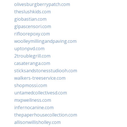
olivesburgberrypatch.com
theslushkids.com
giobastian.com
glpascensori.com
rifloorepoxy.com
woolleymillingandpaving.com
uptonpvd.com
2troublegrill.com
casateranga.com
sticksandstonesstudiooh.com
walkers-treeservice.com
shopmossi.com
untamedcollectivesd.com
mxpwellness.com
infernocanine.com
thepaperhousecollection.com
allisonwillisholley.com