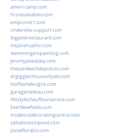
ameri-camp.com
hrsreceivables.com
empconst1.com
cinderella-support.com
bigpinkrestaurant.com
inspirehuahin.com
memmingerspainting.com
jeremypbeasley.com
thesandwichdepotcos.com
drgiggleshouseofpain.com
hotflashdesigns.com
garagenadeau.com
lifestylechauffeurservice.com
EverNewNails.com
insideoutdecoratingcentre.com
salvatoresinpoint.com
jovialfloralco.com