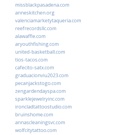
missblackpasadena.com
anneskitchen.org
valenciamarketytaqueria.com
reefrecordsllc.com
alawaffle.com
aryouthfishing.com
united-basketball.com
tios-tacos.com
cafecito-satx.com
graduacionviu2023.com
pecanjackstogo.com
zengardendayspa.com
sparklejewelryinc.com
ironcladtattoostudio.com
bruinshome.com
annascleaningsvc.com
wolfcitytattoo.com