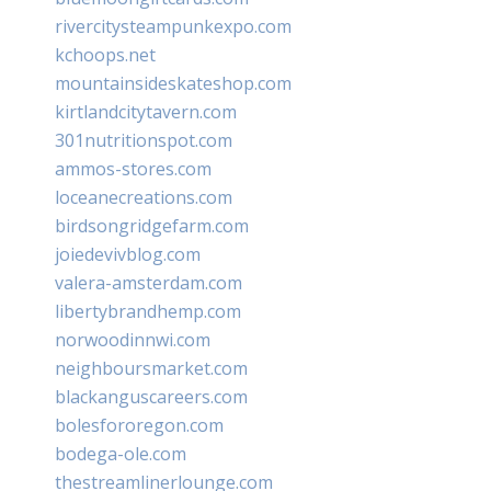
rivercitysteampunkexpo.com
kchoops.net
mountainsideskateshop.com
kirtlandcitytavern.com
301nutritionspot.com
ammos-stores.com
loceanecreations.com
birdsongridgefarm.com
joiedevivblog.com
valera-amsterdam.com
libertybrandhemp.com
norwoodinnwi.com
neighboursmarket.com
blackanguscareers.com
bolesfororegon.com
bodega-ole.com
thestreamlinerlounge.com