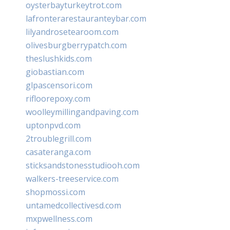
oysterbayturkeytrot.com
lafronterarestauranteybar.com
lilyandrosetearoom.com
olivesburgberrypatch.com
theslushkids.com
giobastian.com
glpascensori.com
rifloorepoxy.com
woolleymillingandpaving.com
uptonpvd.com
2troublegrill.com
casateranga.com
sticksandstonesstudiooh.com
walkers-treeservice.com
shopmossi.com
untamedcollectivesd.com
mxpwellness.com