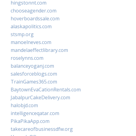
hingstonnt.com
chooseagender.com
hoverboardssale.com
alaskapolitics.com
stsmp.org
manoelneves.com
mandelaeffectlibrary.com
roselynns.com
balanceyoganj.com
salesforceblogs.com
TrainGames365.com
BaytownEvaCationRentals.com
JabalpurCakeDelivery.com
halobjd.com
intelligenceqatar.com
PikaPikaApp.com
takecareofbusinessdfw.org