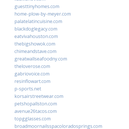
guesttinyhomes.com
home-plow-by-meyer.com
palatelatincuisine.com
blackdoglegacy.com
eatvivahouston.com
thebigshowok.com
chimeandstave.com
greatwallseafoodny.com
theloverose.com
gabriovoice.com
resinflowart.com
p-sports.net
korsairstreetwear.com
petshopallston.com
avenue26tacos.com
topgglasses.com
broadmoornailsspacoloradosprings.com