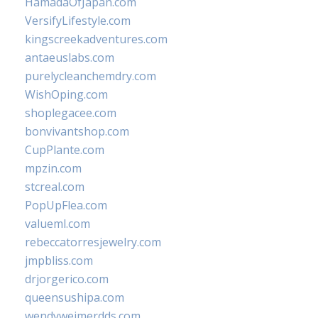
HamadaOfJapan.com
VersifyLifestyle.com
kingscreekadventures.com
antaeuslabs.com
purelycleanchemdry.com
WishOping.com
shoplegacee.com
bonvivantshop.com
CupPlante.com
mpzin.com
stcreal.com
PopUpFlea.com
valueml.com
rebeccatorresjewelry.com
jmpbliss.com
drjorgerico.com
queensushipa.com
wendyweimerdds.com