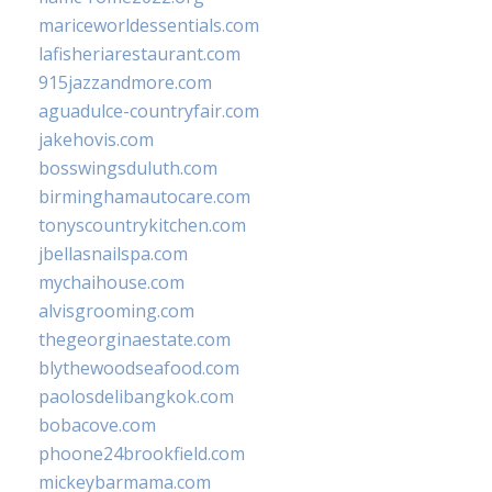
mariceworldessentials.com
lafisheriarestaurant.com
915jazzandmore.com
aguadulce-countryfair.com
jakehovis.com
bosswingsduluth.com
birminghamautocare.com
tonyscountrykitchen.com
jbellasnailspa.com
mychaihouse.com
alvisgrooming.com
thegeorginaestate.com
blythewoodseafood.com
paolosdelibangkok.com
bobacove.com
phoone24brookfield.com
mickeybarmama.com