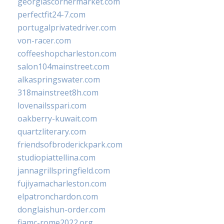
georgiascornermarket.com
perfectfit24-7.com
portugalprivatedriver.com
von-racer.com
coffeeshopcharleston.com
salon104mainstreet.com
alkaspringswater.com
318mainstreet8h.com
lovenailsspari.com
oakberry-kuwait.com
quartzliterary.com
friendsofbroderickpark.com
studiopiattellina.com
jannagrillspringfield.com
fujiyamacharleston.com
elpatronchardon.com
donglaishun-order.com
fiamc-rome2022.org