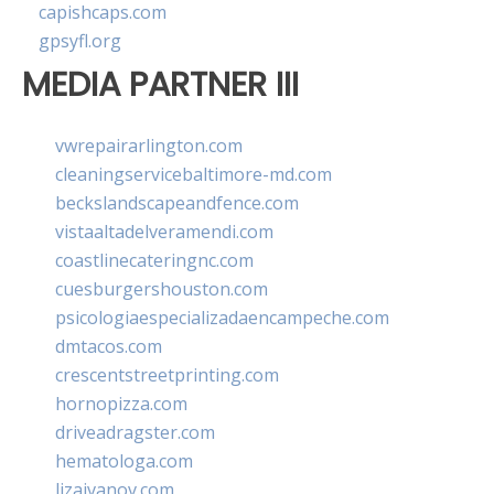
capishcaps.com
gpsyfl.org
MEDIA PARTNER III
vwrepairarlington.com
cleaningservicebaltimore-md.com
beckslandscapeandfence.com
vistaaltadelveramendi.com
coastlinecateringnc.com
cuesburgershouston.com
psicologiaespecializadaencampeche.com
dmtacos.com
crescentstreetprinting.com
hornopizza.com
driveadragster.com
hematologa.com
lizaivanov.com