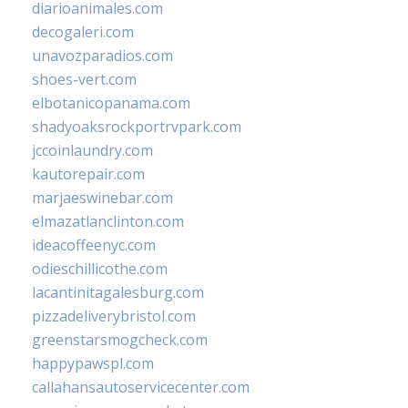
diarioanimales.com
decogaleri.com
unavozparadios.com
shoes-vert.com
elbotanicopanama.com
shadyoaksrockportrvpark.com
jccoinlaundry.com
kautorepair.com
marjaeswinebar.com
elmazatlanclinton.com
ideacoffeenyc.com
odieschillicothe.com
lacantinitagalesburg.com
pizzadeliverybristol.com
greenstarsmogcheck.com
happypawspl.com
callahansautoservicecenter.com