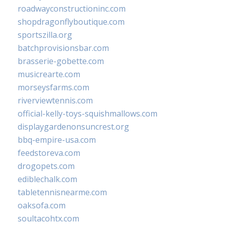
roadwayconstructioninc.com
shopdragonflyboutique.com
sportszilla.org
batchprovisionsbar.com
brasserie-gobette.com
musicrearte.com
morseysfarms.com
riverviewtennis.com
official-kelly-toys-squishmallows.com
displaygardenonsuncrest.org
bbq-empire-usa.com
feedstoreva.com
drogopets.com
ediblechalk.com
tabletennisnearme.com
oaksofa.com
soultacohtx.com