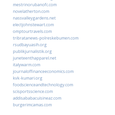
mestrinorubanofc.com
novelatherton.com
nassvalleygardens.net
electjohnstewart.com
omptourtravels.com
tribratanews-polreskebumen.com
rsudbayuasih.org
publikjurnalistik.org
juneteenthapparel.net
italywarm.com
journaloffinanceeconomics.com
kvk-kumari.org
foodscienceandtechnology.com
scisportsscience.com
addisababacuisineaz.com
burgerimcamas.com