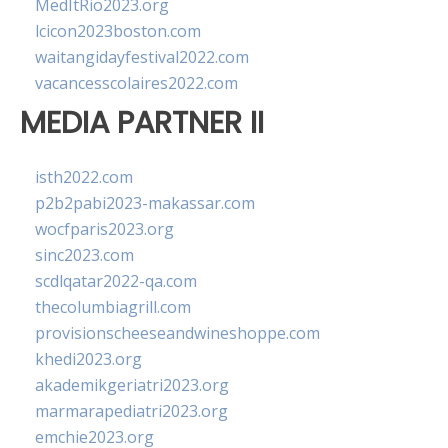
MedItRio2023.org
lcicon2023boston.com
waitangidayfestival2022.com
vacancesscolaires2022.com
MEDIA PARTNER II
isth2022.com
p2b2pabi2023-makassar.com
wocfparis2023.org
sinc2023.com
scdlqatar2022-qa.com
thecolumbiagrill.com
provisionscheeseandwineshoppe.com
khedi2023.org
akademikgeriatri2023.org
marmarapediatri2023.org
emchie2023.org