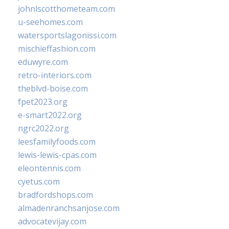
johnlscotthometeam.com
u-seehomes.com
watersportslagonissi.com
mischieffashion.com
eduwyre.com
retro-interiors.com
theblvd-boise.com
fpet2023.org
e-smart2022.org
ngrc2022.org
leesfamilyfoods.com
lewis-lewis-cpas.com
eleontennis.com
cyetus.com
bradfordshops.com
almadenranchsanjose.com
advocatevijay.com