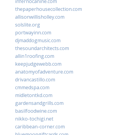
infernocanine.com
thepaperhousecollection.com
allisonwillisholley.com
solslite.org
portwayinn.com
djmaddogmusic.com
thesoundarchitects.com
allin1roofing.com
keepjudgewebb.com
anatomyofadventure.com
drivancastillo.com
cmmedspa.com
midletontkd.com
gardensandgrills.com
basilfoodwine.com
nikko-tochigi.net
caribbean-corner.com
bluemoongiftcards.com