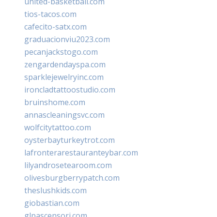
united-basketball.com
tios-tacos.com
cafecito-satx.com
graduacionviu2023.com
pecanjackstogo.com
zengardendayspa.com
sparklejewelryinc.com
ironcladtattoostudio.com
bruinshome.com
annascleaningsvc.com
wolfcitytattoo.com
oysterbayturkeytrot.com
lafronterarestauranteybar.com
lilyandrosetearoom.com
olivesburgberrypatch.com
theslushkids.com
giobastian.com
glpascensori.com