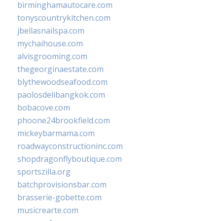
birminghamautocare.com
tonyscountrykitchen.com
jbellasnailspa.com
mychaihouse.com
alvisgrooming.com
thegeorginaestate.com
blythewoodseafood.com
paolosdelibangkok.com
bobacove.com
phoone24brookfield.com
mickeybarmama.com
roadwayconstructioninc.com
shopdragonflyboutique.com
sportszilla.org
batchprovisionsbar.com
brasserie-gobette.com
musicrearte.com