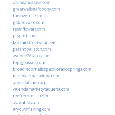
chimeandstave.com
greatwallseafoodny.com
theloverose.com
gabriovoice.com
resinflowart.com
p-sports.net
korsairstreetwear.com
petshopallston.com
avenue26tacos.com
topgglasses.com
broadmoornailsspacoloradosprings.com
missblackpasadena.com
anneskitchen.org
valenciamarketytaqueria.com
reefrecordsllc.com
alawaffle.com
aryouthfishing.com