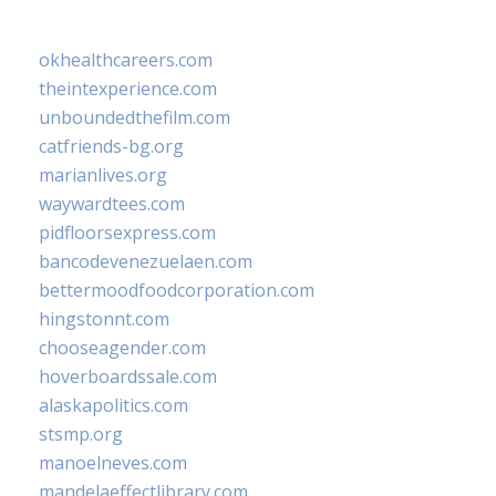
okhealthcareers.com
theintexperience.com
unboundedthefilm.com
catfriends-bg.org
marianlives.org
waywardtees.com
pidfloorsexpress.com
bancodevenezuelaen.com
bettermoodfoodcorporation.com
hingstonnt.com
chooseagender.com
hoverboardssale.com
alaskapolitics.com
stsmp.org
manoelneves.com
mandelaeffectlibrary.com