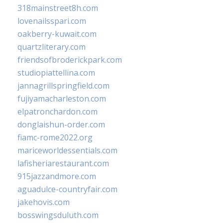
318mainstreet8h.com
lovenailsspari.com
oakberry-kuwait.com
quartzliterary.com
friendsofbroderickpark.com
studiopiattellina.com
jannagrillspringfield.com
fujiyamacharleston.com
elpatronchardon.com
donglaishun-order.com
fiamc-rome2022.org
mariceworldessentials.com
lafisheriarestaurant.com
915jazzandmore.com
aguadulce-countryfair.com
jakehovis.com
bosswingsduluth.com