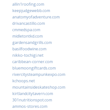
allin1roofing.com
keepjudgewebb.com
anatomyofadventure.com
drivancastillo.com
cmmedspa.com
midletontkd.com
gardensandgrills.com
basilfoodwine.com
nikko-tochigi.net
caribbean-corner.com
bluemoongiftcards.com
rivercitysteampunkexpo.com
kchoops.net
mountainsideskateshop.com
kirtlandcitytavern.com
301nutritionspot.com
ammos-stores.com