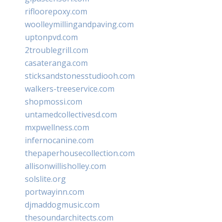
rifloorepoxy.com
woolleymillingandpaving.com
uptonpvd.com
2troublegrill.com
casateranga.com
sticksandstonesstudiooh.com
walkers-treeservice.com
shopmossi.com
untamedcollectivesd.com
mxpwellness.com
infernocanine.com
thepaperhousecollection.com
allisonwillisholley.com
solslite.org
portwayinn.com
djmaddogmusic.com
thesoundarchitects.com