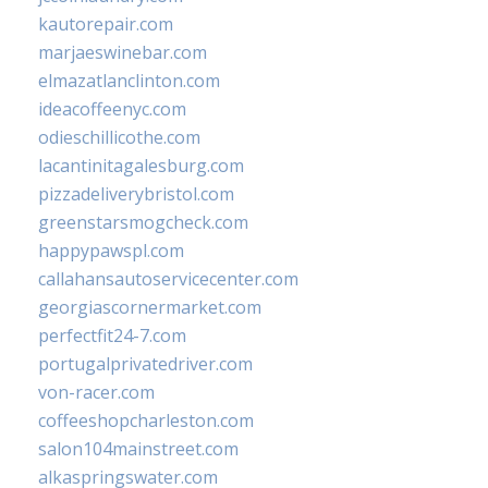
kautorepair.com
marjaeswinebar.com
elmazatlanclinton.com
ideacoffeenyc.com
odieschillicothe.com
lacantinitagalesburg.com
pizzadeliverybristol.com
greenstarsmogcheck.com
happypawspl.com
callahansautoservicecenter.com
georgiascornermarket.com
perfectfit24-7.com
portugalprivatedriver.com
von-racer.com
coffeeshopcharleston.com
salon104mainstreet.com
alkaspringswater.com