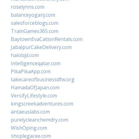
roselynns.com
balanceyoganj.com
salesforceblogs.com
TrainGames365.com
BaytownEvaCationRentals.com
JabalpurCakeDelivery.com
halobjd.com
intelligenceqatar.com
PikaPikaApp.com
takecareofbusinessdfw.org
HamadaOfJapan.com
VersifyLifestyle.com
kingscreekadventures.com
antaeuslabs.com
purelycleanchemdry.com
WishOping.com
shoplegacee.com