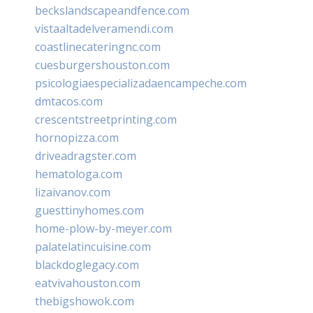
beckslandscapeandfence.com
vistaaltadelveramendi.com
coastlinecateringnc.com
cuesburgershouston.com
psicologiaespecializadaencampeche.com
dmtacos.com
crescentstreetprinting.com
hornopizza.com
driveadragster.com
hematologa.com
lizaivanov.com
guesttinyhomes.com
home-plow-by-meyer.com
palatelatincuisine.com
blackdoglegacy.com
eatvivahouston.com
thebigshowok.com