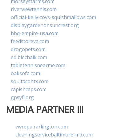
morseysfarms.com
riverviewtennis.com
official-kelly-toys-squishmallows.com
displaygardenonsuncrest.org
bbq-empire-usa.com
feedstoreva.com
drogopets.com
ediblechalk.com
tabletennisnearme.com
oaksofa.com
soultacohtx.com
capishcaps.com
gpsyfl.org
MEDIA PARTNER III
vwrepairarlington.com
cleaningservicebaltimore-md.com