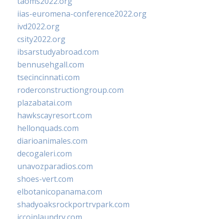
taoms2022.org
iias-euromena-conference2022.org
ivd2022.org
csity2022.org
ibsarstudyabroad.com
bennusehgall.com
tsecincinnati.com
roderconstructiongroup.com
plazabatai.com
hawkscayresort.com
hellonquads.com
diarioanimales.com
decogaleri.com
unavozparadios.com
shoes-vert.com
elbotanicopanama.com
shadyoaksrockportrvpark.com
jccoinlaundry.com