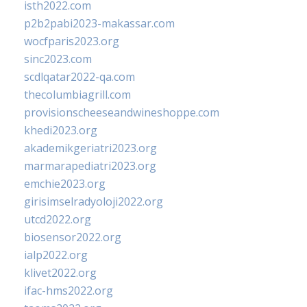
isth2022.com
p2b2pabi2023-makassar.com
wocfparis2023.org
sinc2023.com
scdlqatar2022-qa.com
thecolumbiagrill.com
provisionscheeseandwineshoppe.com
khedi2023.org
akademikgeriatri2023.org
marmarapediatri2023.org
emchie2023.org
girisimselradyoloji2022.org
utcd2022.org
biosensor2022.org
ialp2022.org
klivet2022.org
ifac-hms2022.org