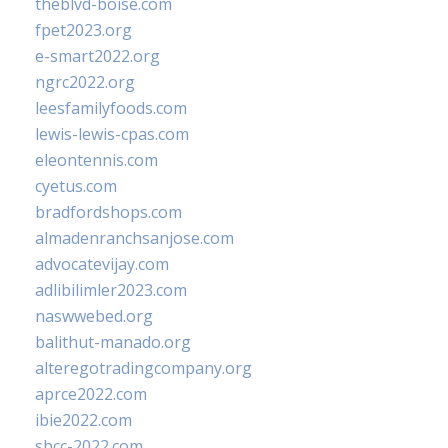
theblvd-boise.com
fpet2023.org
e-smart2022.org
ngrc2022.org
leesfamilyfoods.com
lewis-lewis-cpas.com
eleontennis.com
cyetus.com
bradfordshops.com
almadenranchsanjose.com
advocatevijay.com
adlibilimler2023.com
naswwebed.org
balithut-manado.org
alteregotradingcompany.org
aprce2022.com
ibie2022.com
sbcc-2022.com