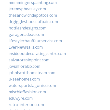
memmingerspainting.com
jeremypbeasley.com
thesandwichdepotcos.com
drgiggleshouseofpain.com
hotflashdesigns.com
garagenadeau.com
lifestylechauffeurservice.com
EverNewNails.com
insideoutdecoratingcentre.com
salvatoresinpoint.com
jovialfloralco.com
johnlscotthometeam.com
u-seehomes.com
watersportslagonissi.com
mischieffashion.com
eduwyre.com
retro-interiors.com