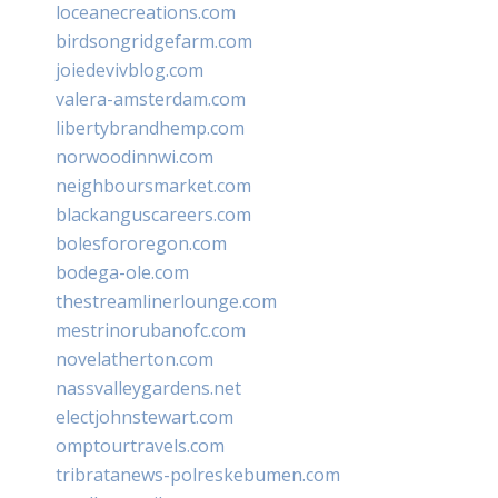
loceanecreations.com
birdsongridgefarm.com
joiedevivblog.com
valera-amsterdam.com
libertybrandhemp.com
norwoodinnwi.com
neighboursmarket.com
blackanguscareers.com
bolesfororegon.com
bodega-ole.com
thestreamlinerlounge.com
mestrinorubanofc.com
novelatherton.com
nassvalleygardens.net
electjohnstewart.com
omptourtravels.com
tribratanews-polreskebumen.com