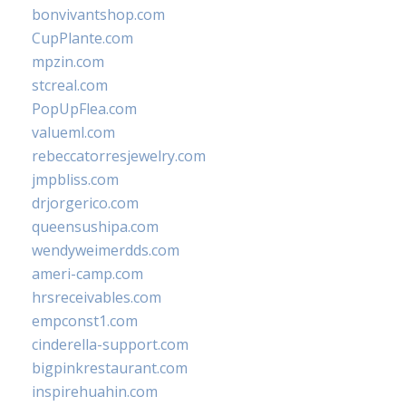
bonvivantshop.com
CupPlante.com
mpzin.com
stcreal.com
PopUpFlea.com
valueml.com
rebeccatorresjewelry.com
jmpbliss.com
drjorgerico.com
queensushipa.com
wendyweimerdds.com
ameri-camp.com
hrsreceivables.com
empconst1.com
cinderella-support.com
bigpinkrestaurant.com
inspirehuahin.com