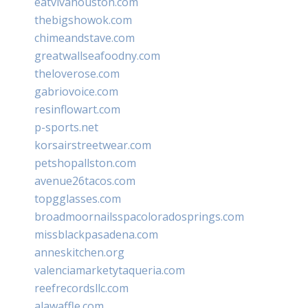
eatvivahouston.com
thebigshowok.com
chimeandstave.com
greatwallseafoodny.com
theloverose.com
gabriovoice.com
resinflowart.com
p-sports.net
korsairstreetwear.com
petshopallston.com
avenue26tacos.com
topgglasses.com
broadmoornailsspacoloradosprings.com
missblackpasadena.com
anneskitchen.org
valenciamarketytaqueria.com
reefrecordsllc.com
alawaffle.com