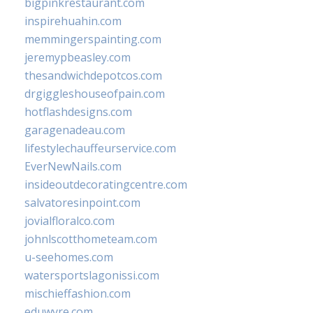
bigpinkrestaurant.com
inspirehuahin.com
memmingerspainting.com
jeremypbeasley.com
thesandwichdepotcos.com
drgiggleshouseofpain.com
hotflashdesigns.com
garagenadeau.com
lifestylechauffeurservice.com
EverNewNails.com
insideoutdecoratingcentre.com
salvatoresinpoint.com
jovialfloralco.com
johnlscotthometeam.com
u-seehomes.com
watersportslagonissi.com
mischieffashion.com
eduwyre.com