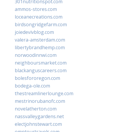
301nutritionspot.com
ammos-stores.com
loceanecreations.com
birdsongridgefarm.com
joiedevivblog.com
valera-amsterdam.com
libertybrandhemp.com
norwoodinnwi.com
neighboursmarket.com
blackanguscareers.com
bolesfororegon.com
bodega-ole.com
thestreamlinerlounge.com
mestrinorubanofc.com
novelatherton.com
nassvalleygardens.net
electjohnstewart.com
omptourtravels.com