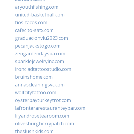
aryouthfishing.com
united-basketball.com
tios-tacos.com
cafecito-satx.com
graduacionviu2023.com
pecanjackstogo.com
zengardendayspa.com
sparklejewelryinc.com
ironcladtattoostudio.com
bruinshome.com
annascleaningsvc.com
wolfcitytattoo.com
oysterbayturkeytrot.com
lafronterarestauranteybar.com
lilyandrosetearoom.com
olivesburgberrypatch.com
theslushkids.com