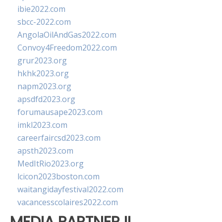
ibie2022.com
sbcc-2022.com
AngolaOilAndGas2022.com
Convoy4Freedom2022.com
grur2023.org
hkhk2023.org
napm2023.org
apsdfd2023.org
forumausape2023.com
imkl2023.com
careerfaircsd2023.com
apsth2023.com
MedItRio2023.org
lcicon2023boston.com
waitangidayfestival2022.com
vacancesscolaires2022.com
MEDIA PARTNER II