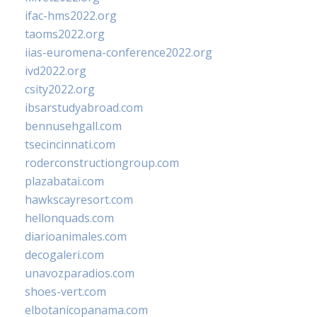
ifac-hms2022.org
taoms2022.org
iias-euromena-conference2022.org
ivd2022.org
csity2022.org
ibsarstudyabroad.com
bennusehgall.com
tsecincinnati.com
roderconstructiongroup.com
plazabatai.com
hawkscayresort.com
hellonquads.com
diarioanimales.com
decogaleri.com
unavozparadios.com
shoes-vert.com
elbotanicopanama.com