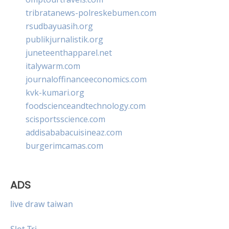
tribratanews-polreskebumen.com
rsudbayuasih.org
publikjurnalistik.org
juneteenthapparel.net
italywarm.com
journaloffinanceeconomics.com
kvk-kumari.org
foodscienceandtechnology.com
scisportsscience.com
addisababacuisineaz.com
burgerimcamas.com
ADS
live draw taiwan
Slot Tri