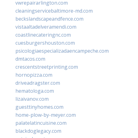
vwrepairarlington.com
cleaningservicebaltimore-md.com
beckslandscapeandfence.com
vistaaltadelveramendi.com
coastlinecateringnc.com
cuesburgershouston.com
psicologiaespecializadaencampeche.com
dmtacos.com
crescentstreetprinting.com
hornopizza.com
driveadragster.com
hematologa.com
lizaivanov.com
guesttinyhomes.com
home-plow-by-meyer.com
palatelatincuisine.com
blackdoglegacy.com