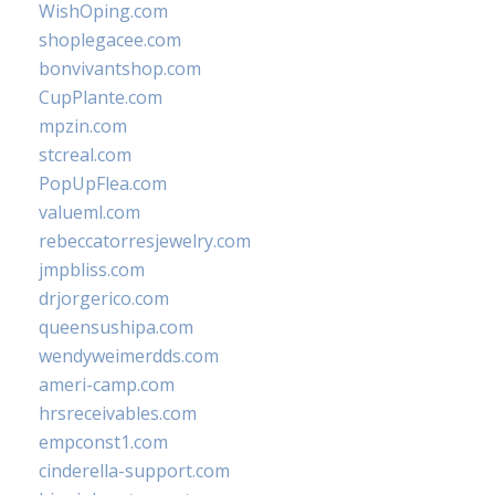
WishOping.com
shoplegacee.com
bonvivantshop.com
CupPlante.com
mpzin.com
stcreal.com
PopUpFlea.com
valueml.com
rebeccatorresjewelry.com
jmpbliss.com
drjorgerico.com
queensushipa.com
wendyweimerdds.com
ameri-camp.com
hrsreceivables.com
empconst1.com
cinderella-support.com