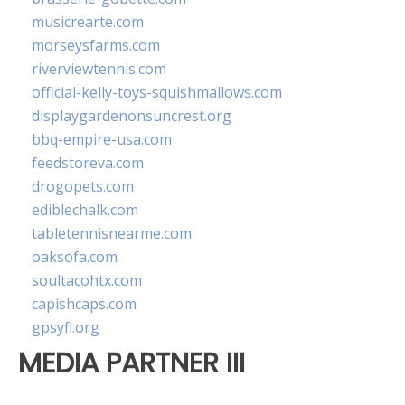
musicrearte.com
morseysfarms.com
riverviewtennis.com
official-kelly-toys-squishmallows.com
displaygardenonsuncrest.org
bbq-empire-usa.com
feedstoreva.com
drogopets.com
ediblechalk.com
tabletennisnearme.com
oaksofa.com
soultacohtx.com
capishcaps.com
gpsyfl.org
MEDIA PARTNER III