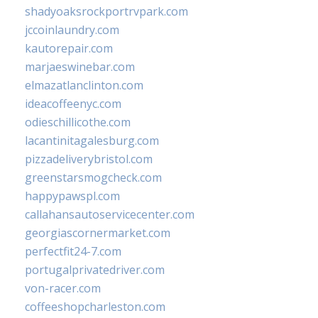
shadyoaksrockportrvpark.com
jccoinlaundry.com
kautorepair.com
marjaeswinebar.com
elmazatlanclinton.com
ideacoffeenyc.com
odieschillicothe.com
lacantinitagalesburg.com
pizzadeliverybristol.com
greenstarsmogcheck.com
happypawspl.com
callahansautoservicecenter.com
georgiascornermarket.com
perfectfit24-7.com
portugalprivatedriver.com
von-racer.com
coffeeshopcharleston.com