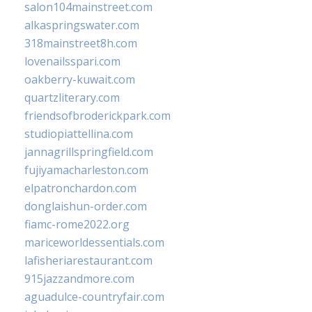
salon104mainstreet.com
alkaspringswater.com
318mainstreet8h.com
lovenailsspari.com
oakberry-kuwait.com
quartzliterary.com
friendsofbroderickpark.com
studiopiattellina.com
jannagrillspringfield.com
fujiyamacharleston.com
elpatronchardon.com
donglaishun-order.com
fiamc-rome2022.org
mariceworldessentials.com
lafisheriarestaurant.com
915jazzandmore.com
aguadulce-countryfair.com