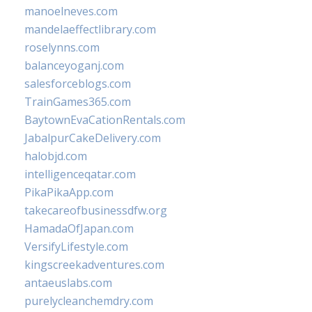
manoelneves.com
mandelaeffectlibrary.com
roselynns.com
balanceyoganj.com
salesforceblogs.com
TrainGames365.com
BaytownEvaCationRentals.com
JabalpurCakeDelivery.com
halobjd.com
intelligenceqatar.com
PikaPikaApp.com
takecareofbusinessdfw.org
HamadaOfJapan.com
VersifyLifestyle.com
kingscreekadventures.com
antaeuslabs.com
purelycleanchemdry.com