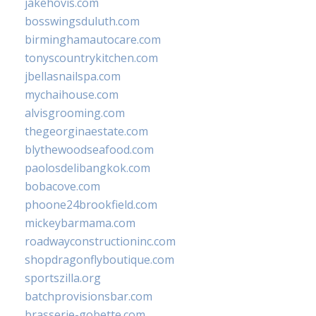
jakehovis.com
bosswingsduluth.com
birminghamautocare.com
tonyscountrykitchen.com
jbellasnailspa.com
mychaihouse.com
alvisgrooming.com
thegeorginaestate.com
blythewoodseafood.com
paolosdelibangkok.com
bobacove.com
phoone24brookfield.com
mickeybarmama.com
roadwayconstructioninc.com
shopdragonflyboutique.com
sportszilla.org
batchprovisionsbar.com
brasserie-gobette.com