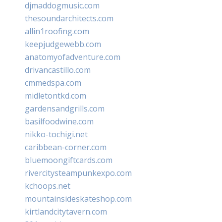
djmaddogmusic.com
thesoundarchitects.com
allin1roofing.com
keepjudgewebb.com
anatomyofadventure.com
drivancastillo.com
cmmedspa.com
midletontkd.com
gardensandgrills.com
basilfoodwine.com
nikko-tochigi.net
caribbean-corner.com
bluemoongiftcards.com
rivercitysteampunkexpo.com
kchoops.net
mountainsideskateshop.com
kirtlandcitytavern.com