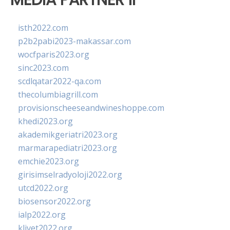
isth2022.com
p2b2pabi2023-makassar.com
wocfparis2023.org
sinc2023.com
scdlqatar2022-qa.com
thecolumbiagrill.com
provisionscheeseandwineshoppe.com
khedi2023.org
akademikgeriatri2023.org
marmarapediatri2023.org
emchie2023.org
girisimselradyoloji2022.org
utcd2022.org
biosensor2022.org
ialp2022.org
klivet2022.org