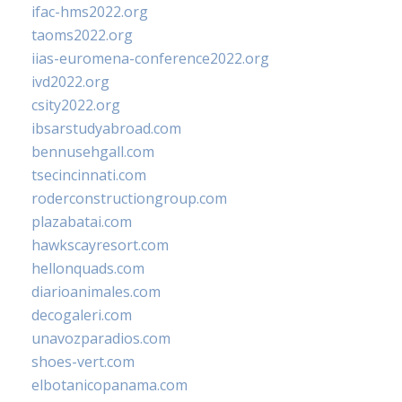
ifac-hms2022.org
taoms2022.org
iias-euromena-conference2022.org
ivd2022.org
csity2022.org
ibsarstudyabroad.com
bennusehgall.com
tsecincinnati.com
roderconstructiongroup.com
plazabatai.com
hawkscayresort.com
hellonquads.com
diarioanimales.com
decogaleri.com
unavozparadios.com
shoes-vert.com
elbotanicopanama.com