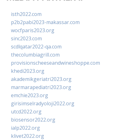
isth2022.com
p2b2pabi2023-makassar.com
wocfparis2023.org
sinc2023.com
scdlqatar2022-qa.com
thecolumbiagrill.com
provisionscheeseandwineshoppe.com
khedi2023.org
akademikgeriatri2023.org
marmarapediatri2023.org
emchie2023.org
girisimselradyoloji2022.org
utcd2022.org
biosensor2022.org
ialp2022.org
klivet2022.org