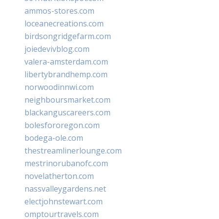
ammos-stores.com
loceanecreations.com
birdsongridgefarm.com
joiedevivblog.com
valera-amsterdam.com
libertybrandhemp.com
norwoodinnwi.com
neighboursmarket.com
blackanguscareers.com
bolesfororegon.com
bodega-ole.com
thestreamlinerlounge.com
mestrinorubanofc.com
novelatherton.com
nassvalleygardens.net
electjohnstewart.com
omptourtravels.com