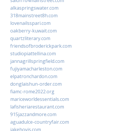
salon104mainstreet.com
alkaspringswater.com
318mainstreet8h.com
lovenailsspari.com
oakberry-kuwait.com
quartzliterary.com
friendsofbroderickpark.com
studiopiattellina.com
jannagrillspringfield.com
fujiyamacharleston.com
elpatronchardon.com
donglaishun-order.com
fiamc-rome2022.org
mariceworldessentials.com
lafisheriarestaurant.com
915jazzandmore.com
aguadulce-countryfair.com
jakehovis.com