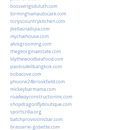
bosswingsduluth.com
birminghamautocare.com
tonyscountrykitchen.com
jbellasnailspa.com
mychaihouse.com
alvisgrooming.com
thegeorginaestate.com
blythewoodseafood.com
paolosdelibangkok.com
bobacove.com
phoone24brookfield.com
mickeybarmama.com
roadwayconstructioninc.com
shopdragonflyboutique.com
sportszilla.org
batchprovisionsbar.com
brasserie-gobette.com