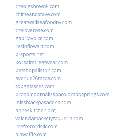
thebigshowok.com
chimeandstave.com
greatwallseafoodny.com
theloverose.com
gabriovoice.com
resinflowart.com
p-sports.net
korsairstreetwear.com
petshopallston.com
avenue26tacos.com
topgglasses.com
broadmoornailsspacoloradosprings.com
missblackpasadena.com
anneskitchen.org
valenciamarketytaqueria.com
reefrecordsllc.com
alawaffle.com