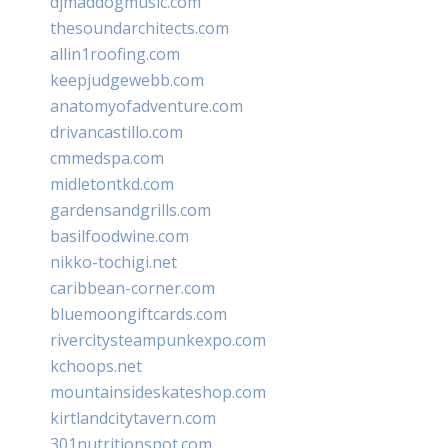
djmaddogmusic.com
thesoundarchitects.com
allin1roofing.com
keepjudgewebb.com
anatomyofadventure.com
drivancastillo.com
cmmedspa.com
midletontkd.com
gardensandgrills.com
basilfoodwine.com
nikko-tochigi.net
caribbean-corner.com
bluemoongiftcards.com
rivercitysteampunkexpo.com
kchoops.net
mountainsideskateshop.com
kirtlandcitytavern.com
301nutritionspot.com