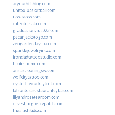
aryouthfishing.com
united-basketball.com
tios-tacos.com
cafecito-satx.com
graduacionviu2023.com
pecanjackstogo.com
zengardendayspa.com
sparklejewelryinc.com
ironcladtattoostudio.com
bruinshome.com
annascleaningsvc.com
wolfcitytattoo.com
oysterbayturkeytrot.com
lafronterarestauranteybar.com
lilyandrosetearoom.com
olivesburgberrypatch.com
theslushkids.com