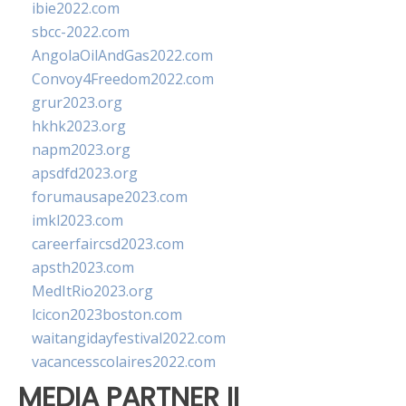
ibie2022.com
sbcc-2022.com
AngolaOilAndGas2022.com
Convoy4Freedom2022.com
grur2023.org
hkhk2023.org
napm2023.org
apsdfd2023.org
forumausape2023.com
imkl2023.com
careerfaircsd2023.com
apsth2023.com
MedItRio2023.org
lcicon2023boston.com
waitangidayfestival2022.com
vacancesscolaires2022.com
MEDIA PARTNER II