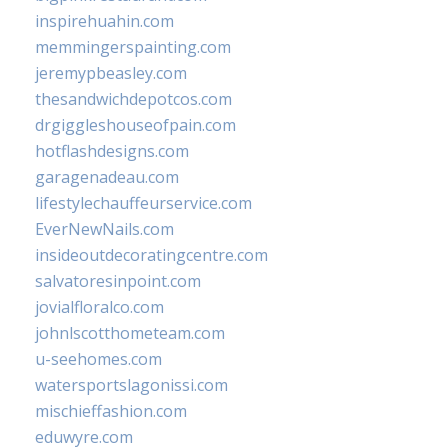
inspirehuahin.com
memmingerspainting.com
jeremypbeasley.com
thesandwichdepotcos.com
drgiggleshouseofpain.com
hotflashdesigns.com
garagenadeau.com
lifestylechauffeurservice.com
EverNewNails.com
insideoutdecoratingcentre.com
salvatoresinpoint.com
jovialfloralco.com
johnlscotthometeam.com
u-seehomes.com
watersportslagonissi.com
mischieffashion.com
eduwyre.com