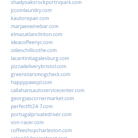
shadyoaksrockportrvpark.com
jccoinlaundry.com
kautorepair.com
marjaeswinebar.com
elmazatlanclinton.com
ideacoffeenyc.com
odieschillicothe.com
lacantinitagalesburg.com
pizzadeliverybristol.com
greenstarsmogcheck.com
happypawspl.com
callahansautoservicecenter.com
georgiascornermarket.com
perfectfit24-7.com
portugalprivatedriver.com
von-racer.com
coffeeshopcharleston.com