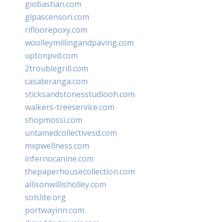
giobastian.com
glpascensori.com
rifloorepoxy.com
woolleymillingandpaving.com
uptonpvd.com
2troublegrill.com
casateranga.com
sticksandstonesstudiooh.com
walkers-treeservice.com
shopmossi.com
untamedcollectivesd.com
mxpwellness.com
infernocanine.com
thepaperhousecollection.com
allisonwillisholley.com
solslite.org
portwayinn.com