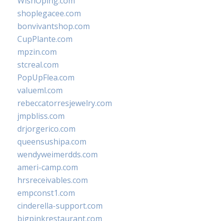
WishOping.com
shoplegacee.com
bonvivantshop.com
CupPlante.com
mpzin.com
stcreal.com
PopUpFlea.com
valueml.com
rebeccatorresjewelry.com
jmpbliss.com
drjorgerico.com
queensushipa.com
wendyweimerdds.com
ameri-camp.com
hrsreceivables.com
empconst1.com
cinderella-support.com
bigpinkrestaurant.com