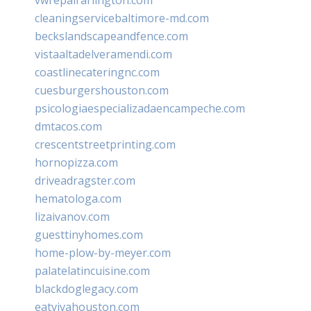
cleaningservicebaltimore-md.com
beckslandscapeandfence.com
vistaaltadelveramendi.com
coastlinecateringnc.com
cuesburgershouston.com
psicologiaespecializadaencampeche.com
dmtacos.com
crescentstreetprinting.com
hornopizza.com
driveadragster.com
hematologa.com
lizaivanov.com
guesttinyhomes.com
home-plow-by-meyer.com
palatelatincuisine.com
blackdoglegacy.com
eatvivahouston.com