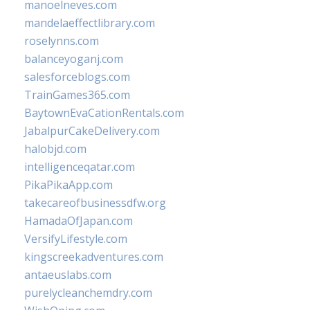
manoelneves.com
mandelaeffectlibrary.com
roselynns.com
balanceyoganj.com
salesforceblogs.com
TrainGames365.com
BaytownEvaCationRentals.com
JabalpurCakeDelivery.com
halobjd.com
intelligenceqatar.com
PikaPikaApp.com
takecareofbusinessdfw.org
HamadaOfJapan.com
VersifyLifestyle.com
kingscreekadventures.com
antaeuslabs.com
purelycleanchemdry.com