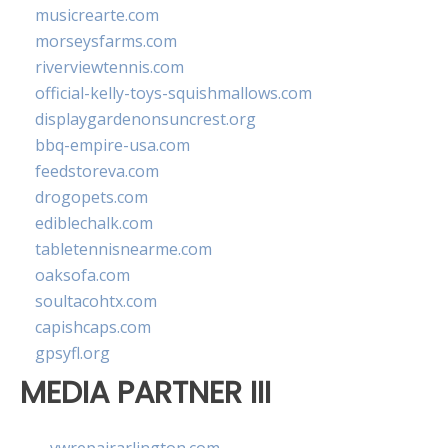
musicrearte.com
morseysfarms.com
riverviewtennis.com
official-kelly-toys-squishmallows.com
displaygardenonsuncrest.org
bbq-empire-usa.com
feedstoreva.com
drogopets.com
ediblechalk.com
tabletennisnearme.com
oaksofa.com
soultacohtx.com
capishcaps.com
gpsyfl.org
MEDIA PARTNER III
vwrepairarlington.com