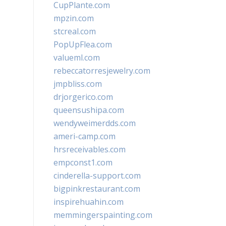
CupPlante.com
mpzin.com
stcreal.com
PopUpFlea.com
valueml.com
rebeccatorresjewelry.com
jmpbliss.com
drjorgerico.com
queensushipa.com
wendyweimerdds.com
ameri-camp.com
hrsreceivables.com
empconst1.com
cinderella-support.com
bigpinkrestaurant.com
inspirehuahin.com
memmingerspainting.com