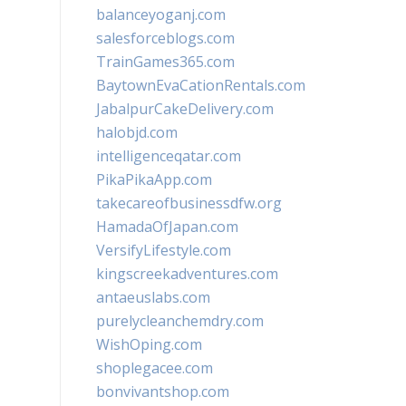
balanceyoganj.com
salesforceblogs.com
TrainGames365.com
BaytownEvaCationRentals.com
JabalpurCakeDelivery.com
halobjd.com
intelligenceqatar.com
PikaPikaApp.com
takecareofbusinessdfw.org
HamadaOfJapan.com
VersifyLifestyle.com
kingscreekadventures.com
antaeuslabs.com
purelycleanchemdry.com
WishOping.com
shoplegacee.com
bonvivantshop.com