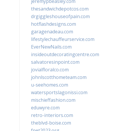
jeremypbeasley.com
thesandwichdepotcos.com
drgiggleshouseofpain.com
hotflashdesigns.com
garagenadeau.com
lifestylechauffeurservice.com
EverNewNails.com
insideoutdecoratingcentre.com
salvatoresinpoint.com
jovialfloralco.com
johnlscotthometeam.com
u-seehomes.com
watersportslagonissi.com
mischieffashion.com
eduwyre.com
retro-interiors.com
theblvd-boise.com
fpet2023.org