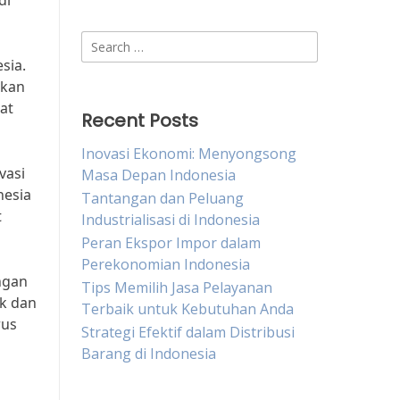
di
Search
for:
sia.
akan
at
Recent Posts
Inovasi Ekonomi: Menyongsong
vasi
Masa Depan Indonesia
nesia
Tantangan dan Peluang
t
Industrialisasi di Indonesia
Peran Ekspor Impor dalam
Perekonomian Indonesia
ngan
Tips Memilih Jasa Pelayanan
ik dan
Terbaik untuk Kebutuhan Anda
rus
Strategi Efektif dalam Distribusi
Barang di Indonesia