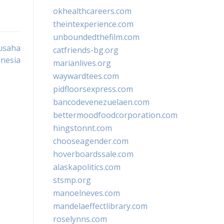
okhealthcareers.com
theintexperience.com
unboundedthefilm.com
usaha
catfriends-bg.org
onesia
marianlives.org
waywardtees.com
pidfloorsexpress.com
bancodevenezuelaen.com
bettermoodfoodcorporation.com
hingstonnt.com
chooseagender.com
hoverboardssale.com
alaskapolitics.com
stsmp.org
manoelneves.com
mandelaeffectlibrary.com
roselynns.com