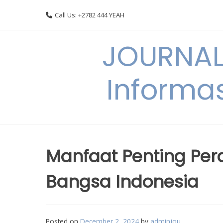
Skip
Call Us: +2782 444 YEAH
to
content
JOURNAL
Informas
Manfaat Penting Pe
Bangsa Indonesia
Posted on
December 2, 2024
by
adminjou