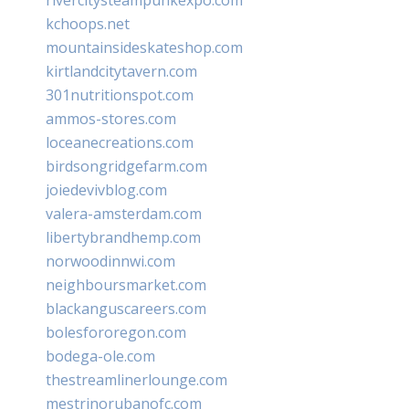
kchoops.net
mountainsideskateshop.com
kirtlandcitytavern.com
301nutritionspot.com
ammos-stores.com
loceanecreations.com
birdsongridgefarm.com
joiedevivblog.com
valera-amsterdam.com
libertybrandhemp.com
norwoodinnwi.com
neighboursmarket.com
blackanguscareers.com
bolesfororegon.com
bodega-ole.com
thestreamlinerlounge.com
mestrinorubanofc.com