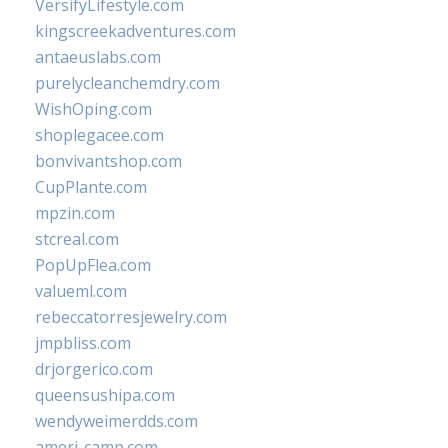
VersifyLifestyle.com
kingscreekadventures.com
antaeuslabs.com
purelycleanchemdry.com
WishOping.com
shoplegacee.com
bonvivantshop.com
CupPlante.com
mpzin.com
stcreal.com
PopUpFlea.com
valueml.com
rebeccatorresjewelry.com
jmpbliss.com
drjorgerico.com
queensushipa.com
wendyweimerdds.com
ameri-camp.com