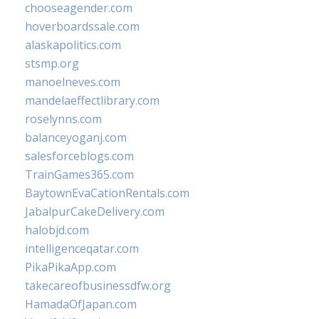
chooseagender.com
hoverboardssale.com
alaskapolitics.com
stsmp.org
manoelneves.com
mandelaeffectlibrary.com
roselynns.com
balanceyoganj.com
salesforceblogs.com
TrainGames365.com
BaytownEvaCationRentals.com
JabalpurCakeDelivery.com
halobjd.com
intelligenceqatar.com
PikaPikaApp.com
takecareofbusinessdfw.org
HamadaOfJapan.com