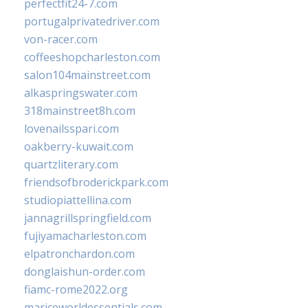
perfectfit24-7.com
portugalprivatedriver.com
von-racer.com
coffeeshopcharleston.com
salon104mainstreet.com
alkaspringswater.com
318mainstreet8h.com
lovenailsspari.com
oakberry-kuwait.com
quartzliterary.com
friendsofbroderickpark.com
studiopiattellina.com
jannagrillspringfield.com
fujiyamacharleston.com
elpatronchardon.com
donglaishun-order.com
fiamc-rome2022.org
mariceworldessentials.com