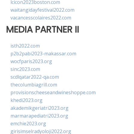
lcicon2023boston.com
waitangidayfestival2022.com
vacancesscolaires2022.com
MEDIA PARTNER II
isth2022.com
p2b2pabi2023-makassar.com
wocfparis2023.org
sinc2023.com
scdlqatar2022-qa.com
thecolumbiagrill.com
provisionscheeseandwineshoppe.com
khedi2023.org
akademikgeriatri2023.org
marmarapediatri2023.org
emchie2023.org
girisimselradyoloji2022.org