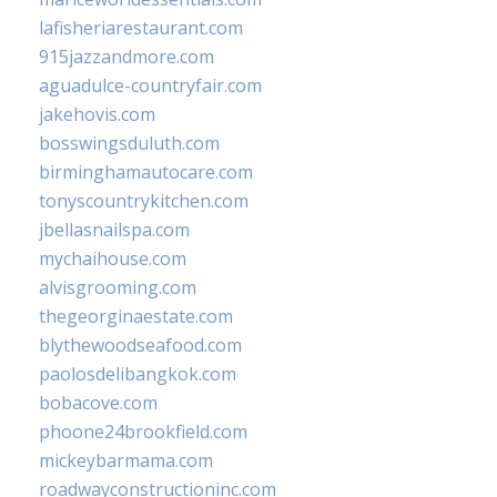
lafisheriarestaurant.com
915jazzandmore.com
aguadulce-countryfair.com
jakehovis.com
bosswingsduluth.com
birminghamautocare.com
tonyscountrykitchen.com
jbellasnailspa.com
mychaihouse.com
alvisgrooming.com
thegeorginaestate.com
blythewoodseafood.com
paolosdelibangkok.com
bobacove.com
phoone24brookfield.com
mickeybarmama.com
roadwayconstructioninc.com