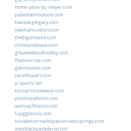
home-plow-by-meyer.com
palatelatincuisine.com
blackdoglegacy.com
eatvivahouston.com
thebigshowok.com
chimeandstave.com
greatwallseafoodny.com
theloverose.com
gabriovoice.com
resinflowart.com
p-sports.net
korsairstreetwear.com
petshopallston.com
avenue26tacos.com
topgglasses.com
broadmoornailsspacoloradosprings.com
missblackpasadena.com