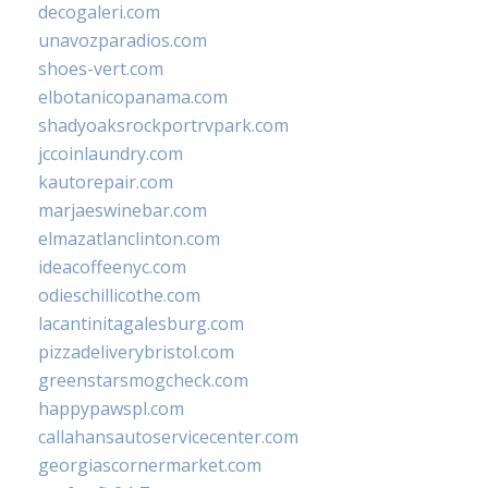
decogaleri.com
unavozparadios.com
shoes-vert.com
elbotanicopanama.com
shadyoaksrockportrvpark.com
jccoinlaundry.com
kautorepair.com
marjaeswinebar.com
elmazatlanclinton.com
ideacoffeenyc.com
odieschillicothe.com
lacantinitagalesburg.com
pizzadeliverybristol.com
greenstarsmogcheck.com
happypawspl.com
callahansautoservicecenter.com
georgiascornermarket.com