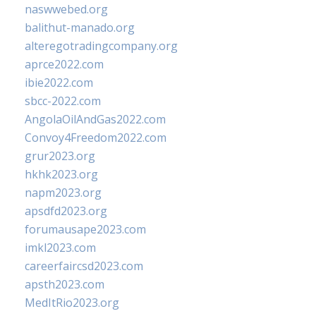
naswwebed.org
balithut-manado.org
alteregotradingcompany.org
aprce2022.com
ibie2022.com
sbcc-2022.com
AngolaOilAndGas2022.com
Convoy4Freedom2022.com
grur2023.org
hkhk2023.org
napm2023.org
apsdfd2023.org
forumausape2023.com
imkl2023.com
careerfaircsd2023.com
apsth2023.com
MedItRio2023.org