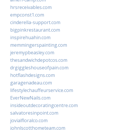
hrsreceivables.com
empconst1.com
cinderella-support.com
bigpinkrestaurant.com
inspirehuahin.com
memmingerspainting.com
jeremypbeasley.com
thesandwichdepotcos.com
drgiggleshouseofpain.com
hotflashdesigns.com
garagenadeau.com
lifestylechauffeurservice.com
EverNewNails.com
insideoutdecoratingcentre.com
salvatoresinpoint.com
jovialfloralco.com
johnlscotthometeam.com