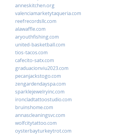
anneskitchen.org
valenciamarketytaqueria.com
reefrecordsllc.com
alawaffle.com
aryouthfishing.com
united-basketball.com
tios-tacos.com
cafecito-satx.com
graduacionviu2023.com
pecanjackstogo.com
zengardendayspa.com
sparklejewelryinc.com
ironcladtattoostudio.com
bruinshome.com
annascleaningsvc.com
wolfcitytattoo.com
oysterbayturkeytrot.com