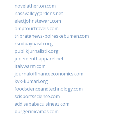
novelatherton.com
nassvalleygardens.net
electjohnstewart.com
omptourtravels.com
tribratanews-polreskebumen.com
rsudbayuasih.org
publikjurnalistik.org
juneteenthapparel.net
italywarm.com
journaloffinanceeconomics.com
kvk-kumari.org
foodscienceandtechnology.com
scisportsscience.com
addisababacuisineaz.com
burgerimcamas.com