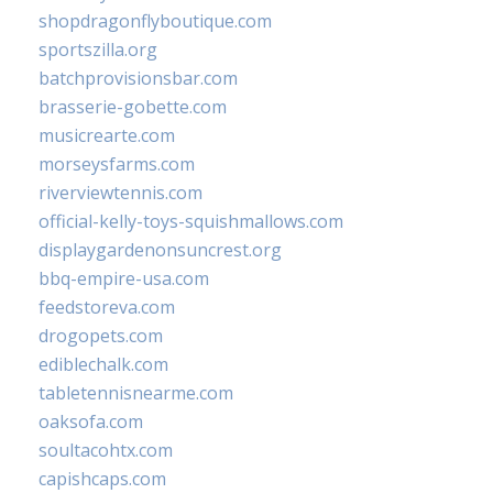
shopdragonflyboutique.com
sportszilla.org
batchprovisionsbar.com
brasserie-gobette.com
musicrearte.com
morseysfarms.com
riverviewtennis.com
official-kelly-toys-squishmallows.com
displaygardenonsuncrest.org
bbq-empire-usa.com
feedstoreva.com
drogopets.com
ediblechalk.com
tabletennisnearme.com
oaksofa.com
soultacohtx.com
capishcaps.com