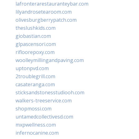
lafronterarestauranteybar.com
lilyandrosetearoom.com
olivesburgberrypatch.com
theslushkids.com
giobastian.com
glpascensori.com
rifloorepoxy.com
woolleymillingandpaving.com
uptonpvd.com
2troublegrill.com
casateranga.com
sticksandstonesstudiooh.com
walkers-treeservice.com
shopmossi.com
untamedcollectivesd.com
mxpwellness.com
infernocanine.com