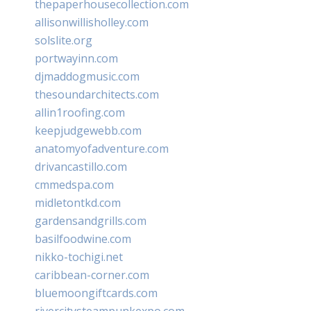
thepaperhousecollection.com
allisonwillisholley.com
solslite.org
portwayinn.com
djmaddogmusic.com
thesoundarchitects.com
allin1roofing.com
keepjudgewebb.com
anatomyofadventure.com
drivancastillo.com
cmmedspa.com
midletontkd.com
gardensandgrills.com
basilfoodwine.com
nikko-tochigi.net
caribbean-corner.com
bluemoongiftcards.com
rivercitysteampunkexpo.com