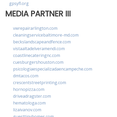
gpsyfl.org
MEDIA PARTNER III
vwrepairarlington.com
cleaningservicebaltimore-md.com
beckslandscapeandfence.com
vistaaltadelveramendi.com
coastlinecateringnc.com
cuesburgershouston.com
psicologiaespecializadaencampeche.com
dmtacos.com
crescentstreetprinting.com
hornopizza.com
driveadragster.com
hematologa.com
lizaivanov.com
guesttinyhomes.com