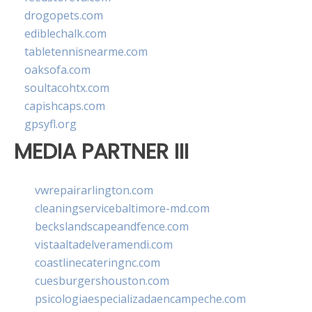
drogopets.com
ediblechalk.com
tabletennisnearme.com
oaksofa.com
soultacohtx.com
capishcaps.com
gpsyfl.org
MEDIA PARTNER III
vwrepairarlington.com
cleaningservicebaltimore-md.com
beckslandscapeandfence.com
vistaaltadelveramendi.com
coastlinecateringnc.com
cuesburgershouston.com
psicologiaespecializadaencampeche.com