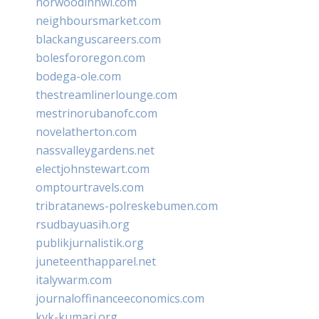
norwoodinnwi.com
neighboursmarket.com
blackanguscareers.com
bolesfororegon.com
bodega-ole.com
thestreamlinerlounge.com
mestrinorubanofc.com
novelatherton.com
nassvalleygardens.net
electjohnstewart.com
omptourtravels.com
tribratanews-polreskebumen.com
rsudbayuasih.org
publikjurnalistik.org
juneteenthapparel.net
italywarm.com
journaloffinanceeconomics.com
kvk-kumari.org