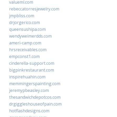
valueml.com
rebeccatorresjewelry.com
jmpbliss.com
drjorgerico.com
queensushipa.com
wendyweimerdds.com
ameri-camp.com
hrsreceivables.com
empconst1.com
cinderella-support.com
bigpinkrestaurant.com
inspirehuahin.com
memmingerspainting.com
jeremypbeasley.com
thesandwichdepotcos.com
drgiggleshouseofpain.com
hotflashdesigns.com