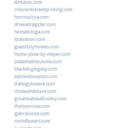
dmtacos.com
crescentstreetprinting.com
hornopizza.com
driveadragster.com
hematologa.com
lizaivanov.com
guesttinyhomes.com
home-plow-by-meyer.com
palatelatincuisine.com
blackdoglegacy.com
eatvivahouston.com
thebigshowok.com
chimeandstave.com
greatwallseafoodny.com
theloverose.com
gabriovoice.com
resinflowart.com