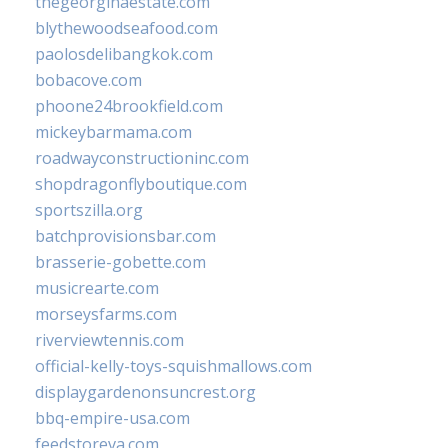
thegeorginaestate.com
blythewoodseafood.com
paolosdelibangkok.com
bobacove.com
phoone24brookfield.com
mickeybarmama.com
roadwayconstructioninc.com
shopdragonflyboutique.com
sportszilla.org
batchprovisionsbar.com
brasserie-gobette.com
musicrearte.com
morseysfarms.com
riverviewtennis.com
official-kelly-toys-squishmallows.com
displaygardenonsuncrest.org
bbq-empire-usa.com
feedstoreva.com