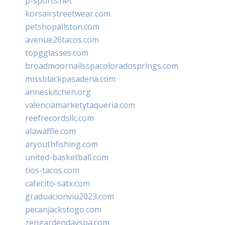
p-sports.net
korsairstreetwear.com
petshopallston.com
avenue26tacos.com
topgglasses.com
broadmoornailsspacoloradosprings.com
missblackpasadena.com
anneskitchen.org
valenciamarketytaqueria.com
reefrecordsllc.com
alawaffle.com
aryouthfishing.com
united-basketball.com
tios-tacos.com
cafecito-satx.com
graduacionviu2023.com
pecanjackstogo.com
zengardendayspa.com