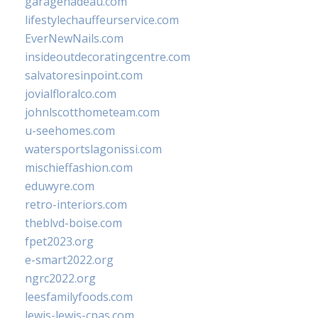
garagenadeau.com
lifestylechauffeurservice.com
EverNewNails.com
insideoutdecoratingcentre.com
salvatoresinpoint.com
jovialfloralco.com
johnlscotthometeam.com
u-seehomes.com
watersportslagonissi.com
mischieffashion.com
eduwyre.com
retro-interiors.com
theblvd-boise.com
fpet2023.org
e-smart2022.org
ngrc2022.org
leesfamilyfoods.com
lewis-lewis-cpas.com