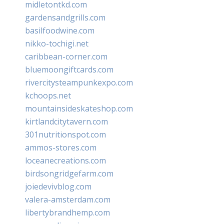
midletontkd.com
gardensandgrills.com
basilfoodwine.com
nikko-tochigi.net
caribbean-corner.com
bluemoongiftcards.com
rivercitysteampunkexpo.com
kchoops.net
mountainsideskateshop.com
kirtlandcitytavern.com
301nutritionspot.com
ammos-stores.com
loceanecreations.com
birdsongridgefarm.com
joiedevivblog.com
valera-amsterdam.com
libertybrandhemp.com