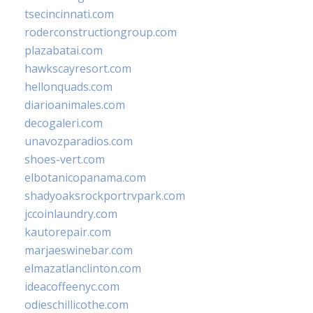
tsecincinnati.com
roderconstructiongroup.com
plazabatai.com
hawkscayresort.com
hellonquads.com
diarioanimales.com
decogaleri.com
unavozparadios.com
shoes-vert.com
elbotanicopanama.com
shadyoaksrockportrvpark.com
jccoinlaundry.com
kautorepair.com
marjaeswinebar.com
elmazatlanclinton.com
ideacoffeenyc.com
odieschillicothe.com