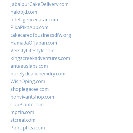
JabalpurCakeDelivery.com
halobjd.com
intelligenceqatar.com
PikaPikaApp.com
takecareofbusinessdfw.org
HamadaOfJapan.com
VersifyLifestyle.com
kingscreekadventures.com
antaeuslabs.com
purelycleanchemdry.com
WishOping.com
shoplegacee.com
bonvivantshop.com
CupPlante.com
mpzin.com
stcreal.com
PopUpFlea.com