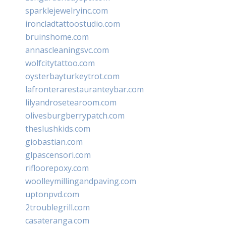
sparklejewelryinc.com
ironcladtattoostudio.com
bruinshome.com
annascleaningsvc.com
wolfcitytattoo.com
oysterbayturkeytrot.com
lafronterarestauranteybar.com
lilyandrosetearoom.com
olivesburgberrypatch.com
theslushkids.com
giobastian.com
glpascensori.com
rifloorepoxy.com
woolleymillingandpaving.com
uptonpvd.com
2troublegrill.com
casateranga.com