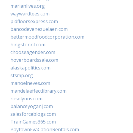
marianlives.org
waywardtees.com
pidfloorsexpress.com
bancodevenezuelaen.com
bettermoodfoodcorporation.com
hingstonnt.com
chooseagender.com
hoverboardssale.com
alaskapolitics.com
stsmp.org
manoelneves.com
mandelaeffectlibrary.com
roselynns.com
balanceyoganj.com
salesforceblogs.com
TrainGames365.com
BaytownEvaCationRentals.com