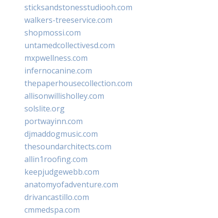
sticksandstonesstudiooh.com
walkers-treeservice.com
shopmossi.com
untamedcollectivesd.com
mxpwellness.com
infernocanine.com
thepaperhousecollection.com
allisonwillisholley.com
solslite.org
portwayinn.com
djmaddogmusic.com
thesoundarchitects.com
allin1roofing.com
keepjudgewebb.com
anatomyofadventure.com
drivancastillo.com
cmmedspa.com