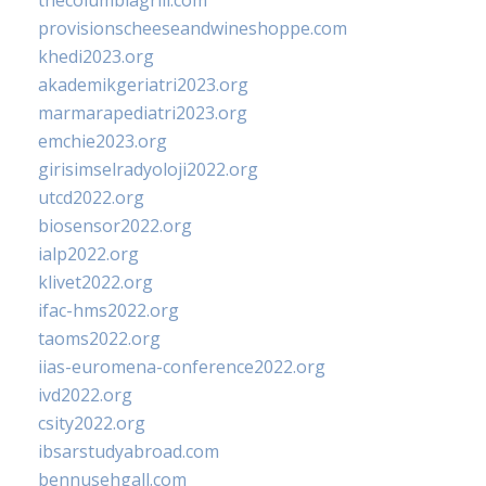
thecolumbiagrill.com
provisionscheeseandwineshoppe.com
khedi2023.org
akademikgeriatri2023.org
marmarapediatri2023.org
emchie2023.org
girisimselradyoloji2022.org
utcd2022.org
biosensor2022.org
ialp2022.org
klivet2022.org
ifac-hms2022.org
taoms2022.org
iias-euromena-conference2022.org
ivd2022.org
csity2022.org
ibsarstudyabroad.com
bennusehgall.com