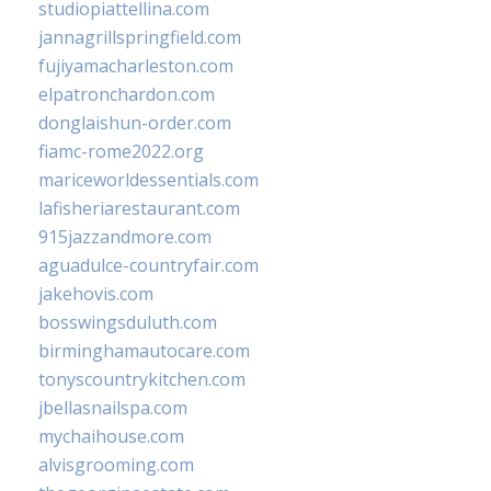
studiopiattellina.com
jannagrillspringfield.com
fujiyamacharleston.com
elpatronchardon.com
donglaishun-order.com
fiamc-rome2022.org
mariceworldessentials.com
lafisheriarestaurant.com
915jazzandmore.com
aguadulce-countryfair.com
jakehovis.com
bosswingsduluth.com
birminghamautocare.com
tonyscountrykitchen.com
jbellasnailspa.com
mychaihouse.com
alvisgrooming.com