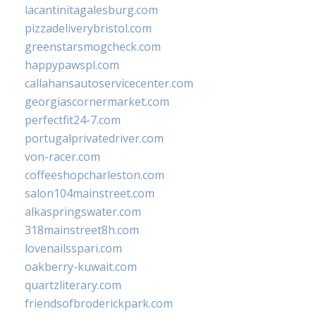
lacantinitagalesburg.com
pizzadeliverybristol.com
greenstarsmogcheck.com
happypawspl.com
callahansautoservicecenter.com
georgiascornermarket.com
perfectfit24-7.com
portugalprivatedriver.com
von-racer.com
coffeeshopcharleston.com
salon104mainstreet.com
alkaspringswater.com
318mainstreet8h.com
lovenailsspari.com
oakberry-kuwait.com
quartzliterary.com
friendsofbroderickpark.com