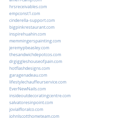
hrsreceivables.com
empconst1.com
cinderella-support.com
bigpinkrestaurant.com
inspirehuahin.com
memmingerspainting.com
jeremypbeasley.com
thesandwichdepotcos.com
drgiggleshouseofpain.com
hotflashdesigns.com
garagenadeau.com
lifestylechauffeurservice.com
EverNewNails.com
insideoutdecoratingcentre.com
salvatoresinpoint.com
jovialfloralco.com
johnlscotthometeam.com