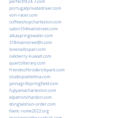
perfectfit24-7.com
portugalprivatedriver.com
von-racer.com
coffeeshopcharleston.com
salon104mainstreet.com
alkaspringswater.com
318mainstreet8h.com
lovenailsspari.com
oakberry-kuwait.com
quartzliterary.com
friendsofbroderickpark.com
studiopiattellina.com
jannagrillspringfield.com
fujiyamacharleston.com
elpatronchardon.com
donglaishun-order.com
fiamc-rome2022.org
mariceworldessentials.com