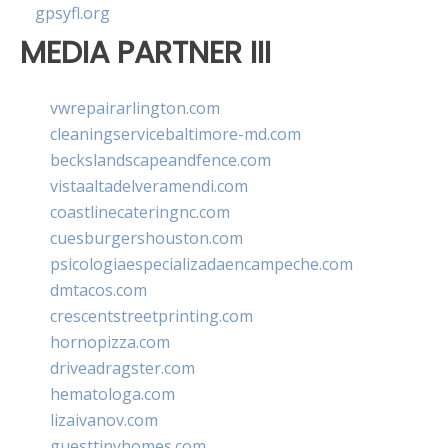
gpsyfl.org
MEDIA PARTNER III
vwrepairarlington.com
cleaningservicebaltimore-md.com
beckslandscapeandfence.com
vistaaltadelveramendi.com
coastlinecateringnc.com
cuesburgershouston.com
psicologiaespecializadaencampeche.com
dmtacos.com
crescentstreetprinting.com
hornopizza.com
driveadragster.com
hematologa.com
lizaivanov.com
guesttinyhomes.com