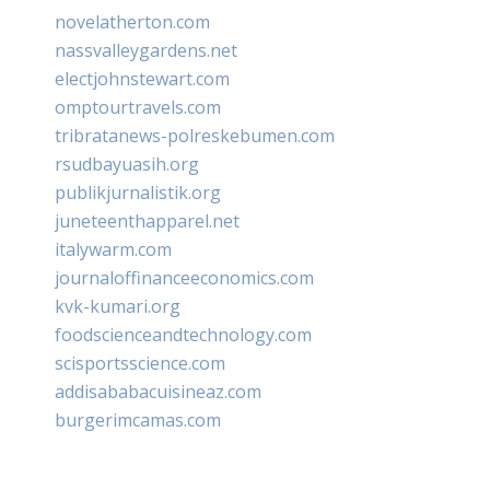
novelatherton.com
nassvalleygardens.net
electjohnstewart.com
omptourtravels.com
tribratanews-polreskebumen.com
rsudbayuasih.org
publikjurnalistik.org
juneteenthapparel.net
italywarm.com
journaloffinanceeconomics.com
kvk-kumari.org
foodscienceandtechnology.com
scisportsscience.com
addisababacuisineaz.com
burgerimcamas.com