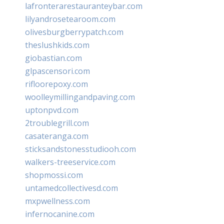
lafronterarestauranteybar.com
lilyandrosetearoom.com
olivesburgberrypatch.com
theslushkids.com
giobastian.com
glpascensori.com
rifloorepoxy.com
woolleymillingandpaving.com
uptonpvd.com
2troublegrill.com
casateranga.com
sticksandstonesstudiooh.com
walkers-treeservice.com
shopmossi.com
untamedcollectivesd.com
mxpwellness.com
infernocanine.com