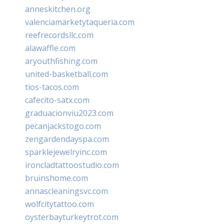
anneskitchen.org
valenciamarketytaqueria.com
reefrecordsllc.com
alawaffle.com
aryouthfishing.com
united-basketball.com
tios-tacos.com
cafecito-satx.com
graduacionviu2023.com
pecanjackstogo.com
zengardendayspa.com
sparklejewelryinc.com
ironcladtattoostudio.com
bruinshome.com
annascleaningsvc.com
wolfcitytattoo.com
oysterbayturkeytrot.com