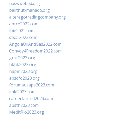
naswwebed.org
balithut-manado.org
alteregotradingcompany.org
aprce2022.com
ibie2022.com
sbcc-2022.com
AngolaOilAndGas2022.com
Convoy4Freedom2022.com
grur2023.org
hkhk2023.org
napm2023.org
apsdfd2023.org
forumausape2023.com
imkl2023.com
careerfaircsd2023.com
apsth2023.com
MedItRio2023.org