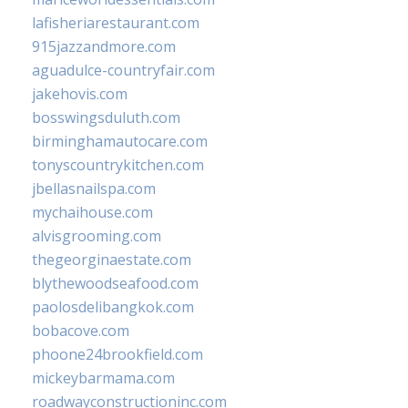
lafisheriarestaurant.com
915jazzandmore.com
aguadulce-countryfair.com
jakehovis.com
bosswingsduluth.com
birminghamautocare.com
tonyscountrykitchen.com
jbellasnailspa.com
mychaihouse.com
alvisgrooming.com
thegeorginaestate.com
blythewoodseafood.com
paolosdelibangkok.com
bobacove.com
phoone24brookfield.com
mickeybarmama.com
roadwayconstructioninc.com