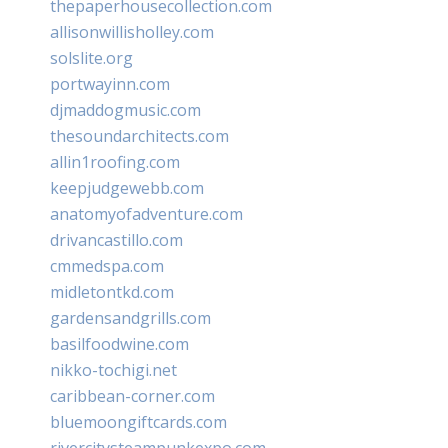
thepaperhousecollection.com
allisonwillisholley.com
solslite.org
portwayinn.com
djmaddogmusic.com
thesoundarchitects.com
allin1roofing.com
keepjudgewebb.com
anatomyofadventure.com
drivancastillo.com
cmmedspa.com
midletontkd.com
gardensandgrills.com
basilfoodwine.com
nikko-tochigi.net
caribbean-corner.com
bluemoongiftcards.com
rivercitysteampunkexpo.com