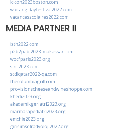
lcicon2023boston.com
waitangidayfestival2022.com
vacancesscolaires2022.com
MEDIA PARTNER II
isth2022.com
p2b2pabi2023-makassar.com
wocfparis2023.org
sinc2023.com
scdlqatar2022-qa.com
thecolumbiagrill.com
provisionscheeseandwineshoppe.com
khedi2023.org
akademikgeriatri2023.org
marmarapediatri2023.org
emchie2023.org
girisimselradyoloji2022.org