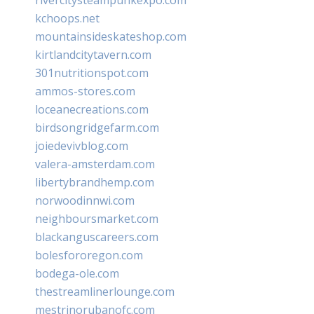
kchoops.net
mountainsideskateshop.com
kirtlandcitytavern.com
301nutritionspot.com
ammos-stores.com
loceanecreations.com
birdsongridgefarm.com
joiedevivblog.com
valera-amsterdam.com
libertybrandhemp.com
norwoodinnwi.com
neighboursmarket.com
blackanguscareers.com
bolesfororegon.com
bodega-ole.com
thestreamlinerlounge.com
mestrinorubanofc.com