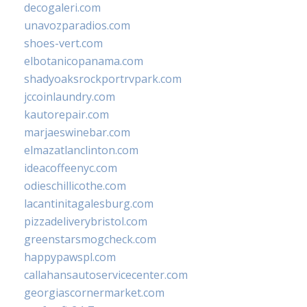
decogaleri.com
unavozparadios.com
shoes-vert.com
elbotanicopanama.com
shadyoaksrockportrvpark.com
jccoinlaundry.com
kautorepair.com
marjaeswinebar.com
elmazatlanclinton.com
ideacoffeenyc.com
odieschillicothe.com
lacantinitagalesburg.com
pizzadeliverybristol.com
greenstarsmogcheck.com
happypawspl.com
callahansautoservicecenter.com
georgiascornermarket.com