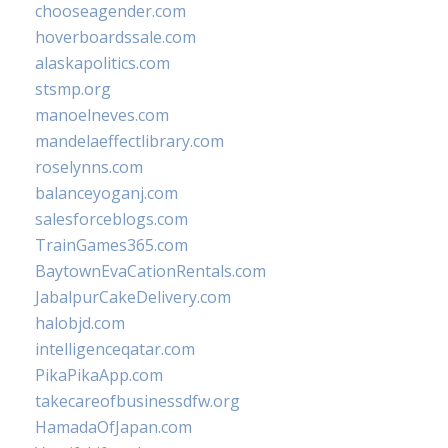
chooseagender.com
hoverboardssale.com
alaskapolitics.com
stsmp.org
manoelneves.com
mandelaeffectlibrary.com
roselynns.com
balanceyoganj.com
salesforceblogs.com
TrainGames365.com
BaytownEvaCationRentals.com
JabalpurCakeDelivery.com
halobjd.com
intelligenceqatar.com
PikaPikaApp.com
takecareofbusinessdfw.org
HamadaOfJapan.com