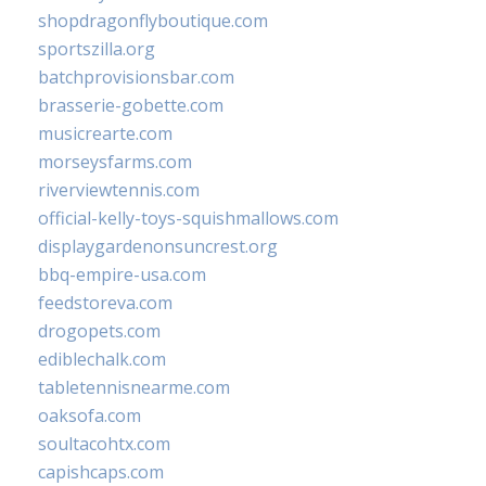
shopdragonflyboutique.com
sportszilla.org
batchprovisionsbar.com
brasserie-gobette.com
musicrearte.com
morseysfarms.com
riverviewtennis.com
official-kelly-toys-squishmallows.com
displaygardenonsuncrest.org
bbq-empire-usa.com
feedstoreva.com
drogopets.com
ediblechalk.com
tabletennisnearme.com
oaksofa.com
soultacohtx.com
capishcaps.com