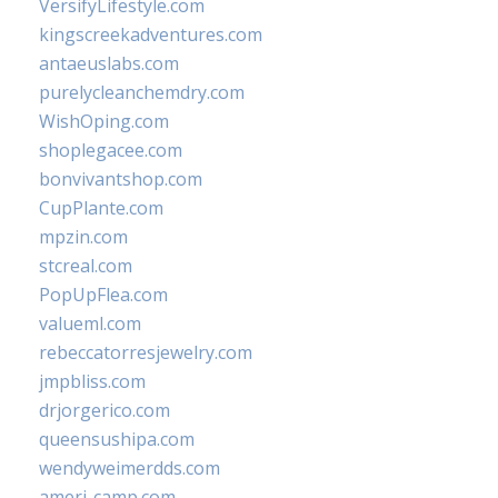
VersifyLifestyle.com
kingscreekadventures.com
antaeuslabs.com
purelycleanchemdry.com
WishOping.com
shoplegacee.com
bonvivantshop.com
CupPlante.com
mpzin.com
stcreal.com
PopUpFlea.com
valueml.com
rebeccatorresjewelry.com
jmpbliss.com
drjorgerico.com
queensushipa.com
wendyweimerdds.com
ameri-camp.com