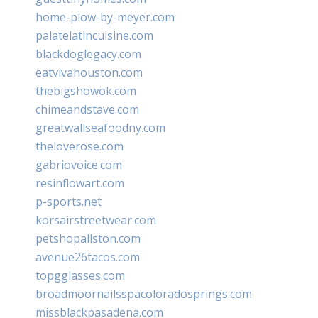
home-plow-by-meyer.com
palatelatincuisine.com
blackdoglegacy.com
eatvivahouston.com
thebigshowok.com
chimeandstave.com
greatwallseafoodny.com
theloverose.com
gabriovoice.com
resinflowart.com
p-sports.net
korsairstreetwear.com
petshopallston.com
avenue26tacos.com
topgglasses.com
broadmoornailsspacoloradosprings.com
missblackpasadena.com