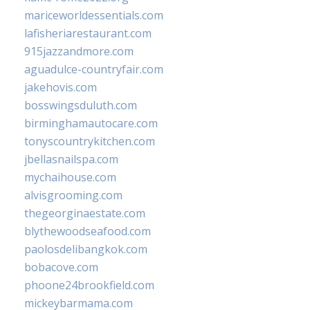
mariceworldessentials.com
lafisheriarestaurant.com
915jazzandmore.com
aguadulce-countryfair.com
jakehovis.com
bosswingsduluth.com
birminghamautocare.com
tonyscountrykitchen.com
jbellasnailspa.com
mychaihouse.com
alvisgrooming.com
thegeorginaestate.com
blythewoodseafood.com
paolosdelibangkok.com
bobacove.com
phoone24brookfield.com
mickeybarmama.com