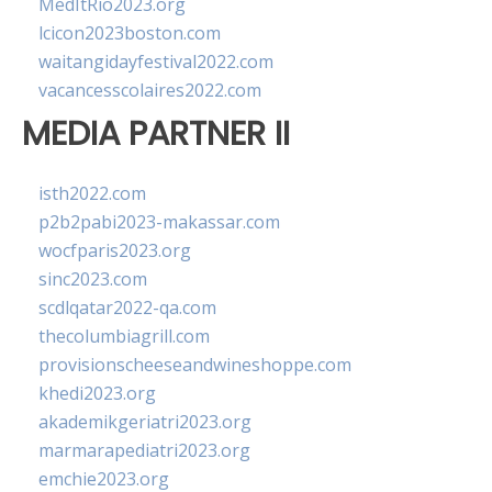
MedItRio2023.org
lcicon2023boston.com
waitangidayfestival2022.com
vacancesscolaires2022.com
MEDIA PARTNER II
isth2022.com
p2b2pabi2023-makassar.com
wocfparis2023.org
sinc2023.com
scdlqatar2022-qa.com
thecolumbiagrill.com
provisionscheeseandwineshoppe.com
khedi2023.org
akademikgeriatri2023.org
marmarapediatri2023.org
emchie2023.org