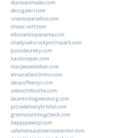
diarioanimales.com
decogaleri.com
unavozparadios.com
shoes-vert.com
elbotanicopanama.com
shadyoaksrockportrvpark.com
jccoinlaundry.com
kautorepair.com
marjaeswinebar.com
elmazatlanclinton.com
ideacoffeenyc.com
odieschillicothe.com
lacantinitagalesburg.com
pizzadeliverybristol.com
greenstarsmogcheck.com
happypawspl.com
callahansautoservicecenter.com