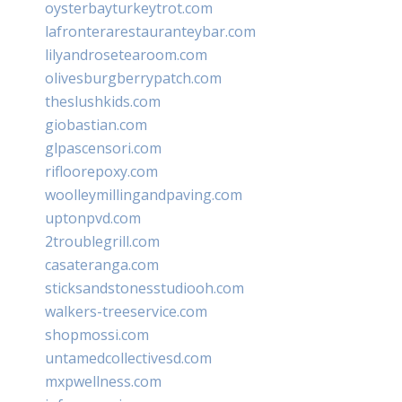
oysterbayturkeytrot.com
lafronterarestauranteybar.com
lilyandrosetearoom.com
olivesburgberrypatch.com
theslushkids.com
giobastian.com
glpascensori.com
rifloorepoxy.com
woolleymillingandpaving.com
uptonpvd.com
2troublegrill.com
casateranga.com
sticksandstonesstudiooh.com
walkers-treeservice.com
shopmossi.com
untamedcollectivesd.com
mxpwellness.com