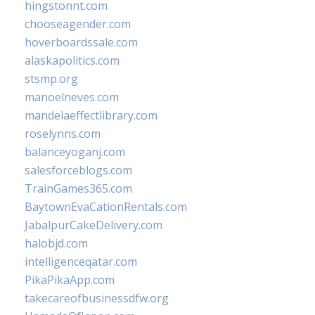
hingstonnt.com
chooseagender.com
hoverboardssale.com
alaskapolitics.com
stsmp.org
manoelneves.com
mandelaeffectlibrary.com
roselynns.com
balanceyoganj.com
salesforceblogs.com
TrainGames365.com
BaytownEvaCationRentals.com
JabalpurCakeDelivery.com
halobjd.com
intelligenceqatar.com
PikaPikaApp.com
takecareofbusinessdfw.org