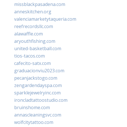
missblackpasadena.com
anneskitchen.org
valenciamarketytaqueria.com
reefrecordsllc.com
alawaffle.com
aryouthfishing.com
united-basketball.com
tios-tacos.com
cafecito-satx.com
graduacionviu2023.com
pecanjackstogo.com
zengardendayspa.com
sparklejewelryinc.com
ironcladtattoostudio.com
bruinshome.com
annascleaningsvc.com
wolfcitytattoo.com