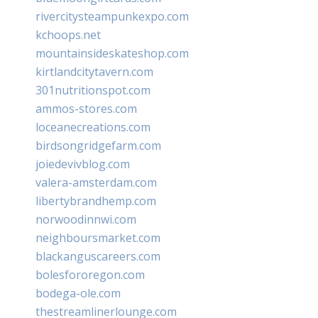
rivercitysteampunkexpo.com
kchoops.net
mountainsideskateshop.com
kirtlandcitytavern.com
301nutritionspot.com
ammos-stores.com
loceanecreations.com
birdsongridgefarm.com
joiedevivblog.com
valera-amsterdam.com
libertybrandhemp.com
norwoodinnwi.com
neighboursmarket.com
blackanguscareers.com
bolesfororegon.com
bodega-ole.com
thestreamlinerlounge.com