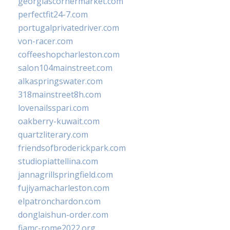
georgiascornermarket.com
perfectfit24-7.com
portugalprivatedriver.com
von-racer.com
coffeeshopcharleston.com
salon104mainstreet.com
alkaspringswater.com
318mainstreet8h.com
lovenailsspari.com
oakberry-kuwait.com
quartzliterary.com
friendsofbroderickpark.com
studiopiattellina.com
jannagrillspringfield.com
fujiyamacharleston.com
elpatronchardon.com
donglaishun-order.com
fiamc-rome2022.org