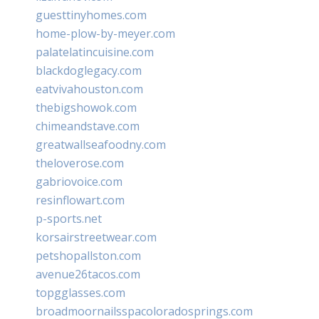
guesttinyhomes.com
home-plow-by-meyer.com
palatelatincuisine.com
blackdoglegacy.com
eatvivahouston.com
thebigshowok.com
chimeandstave.com
greatwallseafoodny.com
theloverose.com
gabriovoice.com
resinflowart.com
p-sports.net
korsairstreetwear.com
petshopallston.com
avenue26tacos.com
topgglasses.com
broadmoornailsspacoloradosprings.com