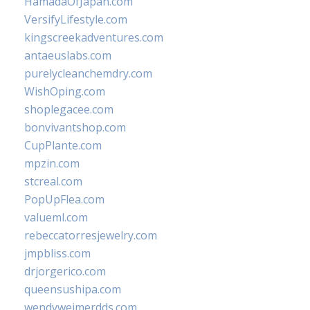
HamadaOfJapan.com
VersifyLifestyle.com
kingscreekadventures.com
antaeuslabs.com
purelycleanchemdry.com
WishOping.com
shoplegacee.com
bonvivantshop.com
CupPlante.com
mpzin.com
stcreal.com
PopUpFlea.com
valueml.com
rebeccatorresjewelry.com
jmpbliss.com
drjorgerico.com
queensushipa.com
wendyweimerdds.com