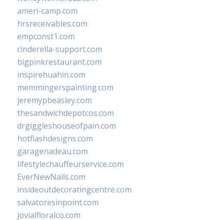
ameri-camp.com
hrsreceivables.com
empconst1.com
cinderella-support.com
bigpinkrestaurant.com
inspirehuahin.com
memmingerspainting.com
jeremypbeasley.com
thesandwichdepotcos.com
drgiggleshouseofpain.com
hotflashdesigns.com
garagenadeau.com
lifestylechauffeurservice.com
EverNewNails.com
insideoutdecoratingcentre.com
salvatoresinpoint.com
jovialfloralco.com