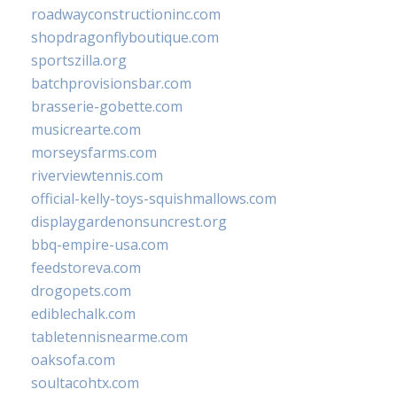
roadwayconstructioninc.com
shopdragonflyboutique.com
sportszilla.org
batchprovisionsbar.com
brasserie-gobette.com
musicrearte.com
morseysfarms.com
riverviewtennis.com
official-kelly-toys-squishmallows.com
displaygardenonsuncrest.org
bbq-empire-usa.com
feedstoreva.com
drogopets.com
ediblechalk.com
tabletennisnearme.com
oaksofa.com
soultacohtx.com