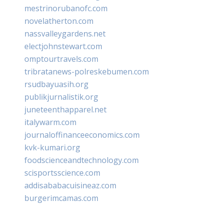
mestrinorubanofc.com
novelatherton.com
nassvalleygardens.net
electjohnstewart.com
omptourtravels.com
tribratanews-polreskebumen.com
rsudbayuasih.org
publikjurnalistik.org
juneteenthapparel.net
italywarm.com
journaloffinanceeconomics.com
kvk-kumari.org
foodscienceandtechnology.com
scisportsscience.com
addisababacuisineaz.com
burgerimcamas.com