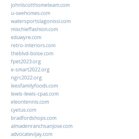
johnlscotthometeam.com
u-seehomes.com
watersportslagonissi.com
mischieffashion.com
eduwyre.com
retro-interiors.com
theblvd-boise.com
fpet2023.org
e-smart2022.org
ngrc2022.org
leesfamilyfoods.com
lewis-lewis-cpas.com
eleontennis.com
cyetus.com
bradfordshops.com
almadenranchsanjose.com
advocatevijay.com