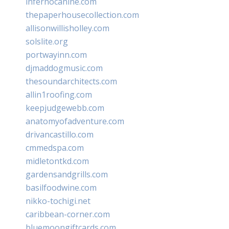
infernocanine.com
thepaperhousecollection.com
allisonwillisholley.com
solslite.org
portwayinn.com
djmaddogmusic.com
thesoundarchitects.com
allin1roofing.com
keepjudgewebb.com
anatomyofadventure.com
drivancastillo.com
cmmedspa.com
midletontkd.com
gardensandgrills.com
basilfoodwine.com
nikko-tochigi.net
caribbean-corner.com
bluemoongiftcards.com