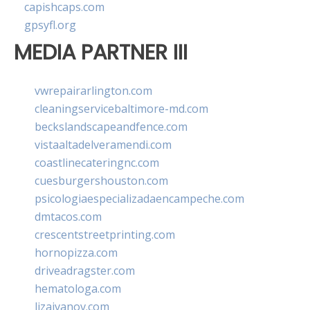
capishcaps.com
gpsyfl.org
MEDIA PARTNER III
vwrepairarlington.com
cleaningservicebaltimore-md.com
beckslandscapeandfence.com
vistaaltadelveramendi.com
coastlinecateringnc.com
cuesburgershouston.com
psicologiaespecializadaencampeche.com
dmtacos.com
crescentstreetprinting.com
hornopizza.com
driveadragster.com
hematologa.com
lizaivanov.com