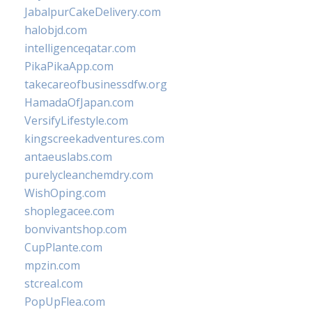
JabalpurCakeDelivery.com
halobjd.com
intelligenceqatar.com
PikaPikaApp.com
takecareofbusinessdfw.org
HamadaOfJapan.com
VersifyLifestyle.com
kingscreekadventures.com
antaeuslabs.com
purelycleanchemdry.com
WishOping.com
shoplegacee.com
bonvivantshop.com
CupPlante.com
mpzin.com
stcreal.com
PopUpFlea.com