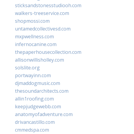
sticksandstonesstudiooh.com
walkers-treeservice.com
shopmossi.com
untamedcollectivesd.com
mxpwellness.com
infernocanine.com
thepaperhousecollection.com
allisonwillisholley.com
solslite.org
portwayinn.com
djmaddogmusic.com
thesoundarchitects.com
allin1roofing.com
keepjudgewebb.com
anatomyofadventure.com
drivancastillo.com
cmmedspa.com