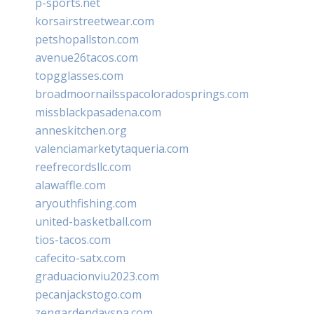
p-sports.net
korsairstreetwear.com
petshopallston.com
avenue26tacos.com
topgglasses.com
broadmoornailsspacoloradosprings.com
missblackpasadena.com
anneskitchen.org
valenciamarketytaqueria.com
reefrecordsllc.com
alawaffle.com
aryouthfishing.com
united-basketball.com
tios-tacos.com
cafecito-satx.com
graduacionviu2023.com
pecanjackstogo.com
zengardendayspa.com