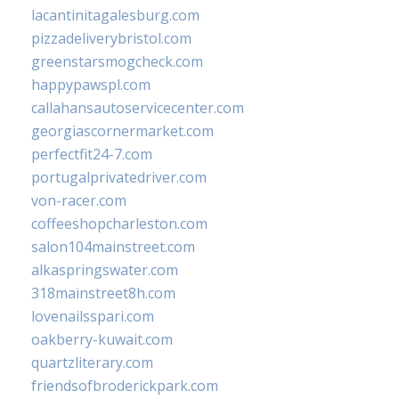
lacantinitagalesburg.com
pizzadeliverybristol.com
greenstarsmogcheck.com
happypawspl.com
callahansautoservicecenter.com
georgiascornermarket.com
perfectfit24-7.com
portugalprivatedriver.com
von-racer.com
coffeeshopcharleston.com
salon104mainstreet.com
alkaspringswater.com
318mainstreet8h.com
lovenailsspari.com
oakberry-kuwait.com
quartzliterary.com
friendsofbroderickpark.com