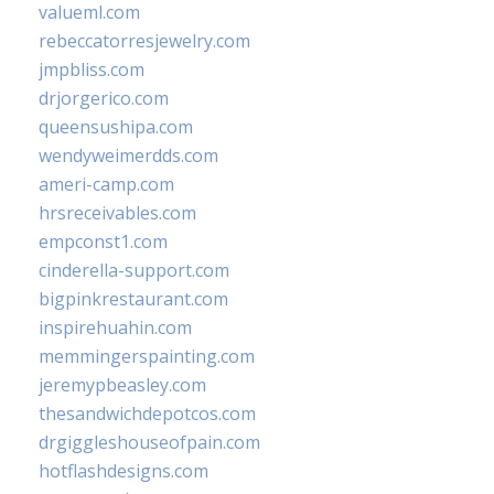
valueml.com
rebeccatorresjewelry.com
jmpbliss.com
drjorgerico.com
queensushipa.com
wendyweimerdds.com
ameri-camp.com
hrsreceivables.com
empconst1.com
cinderella-support.com
bigpinkrestaurant.com
inspirehuahin.com
memmingerspainting.com
jeremypbeasley.com
thesandwichdepotcos.com
drgiggleshouseofpain.com
hotflashdesigns.com