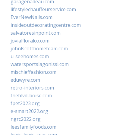
garagenadeau.com
lifestylechauffeurservice.com
EverNewNails.com
insideoutdecoratingcentre.com
salvatoresinpoint.com
jovialfloralco.com
johnlscotthometeam.com
u-seehomes.com
watersportslagonissi.com
mischieffashion.com
eduwyre.com
retro-interiors.com
theblvd-boise.com
fpet2023.org
e-smart2022.org
ngrc2022.org
leesfamilyfoods.com
lewis-lewis-cpas.com