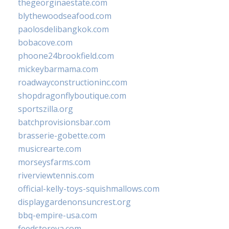
thegeorginaestate.com
blythewoodseafood.com
paolosdelibangkok.com
bobacove.com
phoone24brookfield.com
mickeybarmama.com
roadwayconstructioninc.com
shopdragonflyboutique.com
sportszilla.org
batchprovisionsbar.com
brasserie-gobette.com
musicrearte.com
morseysfarms.com
riverviewtennis.com
official-kelly-toys-squishmallows.com
displaygardenonsuncrest.org
bbq-empire-usa.com
feedstoreva.com