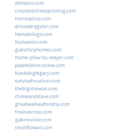
dmtacos.com
crescentstreetprinting.com
hornopizza.com
driveadragster.com
hematologa.com
lizaivanov.com
guesttinyhomes.com
home-plow-by-meyer.com
palatelatincuisine.com
blackdoglegacy.com
eatvivahouston.com
thebigshowok.com
chimeandstave.com
greatwallseafoodny.com
theloverose.com
gabriovoice.com
resinflowart.com