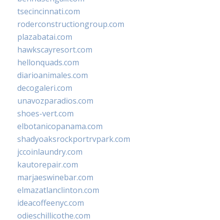
tsecincinnati.com
roderconstructiongroup.com
plazabatai.com
hawkscayresort.com
hellonquads.com
diarioanimales.com
decogaleri.com
unavozparadios.com
shoes-vert.com
elbotanicopanama.com
shadyoaksrockportrvpark.com
jccoinlaundry.com
kautorepair.com
marjaeswinebar.com
elmazatlanclinton.com
ideacoffeenyc.com
odieschillicothe.com