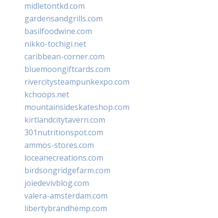
midletontkd.com
gardensandgrills.com
basilfoodwine.com
nikko-tochigi.net
caribbean-corner.com
bluemoongiftcards.com
rivercitysteampunkexpo.com
kchoops.net
mountainsideskateshop.com
kirtlandcitytavern.com
301nutritionspot.com
ammos-stores.com
loceanecreations.com
birdsongridgefarm.com
joiedevivblog.com
valera-amsterdam.com
libertybrandhemp.com