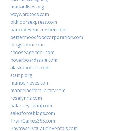
marianlives.org
waywardtees.com
pidfloorsexpress.com
bancodevenezuelaen.com
bettermoodfoodcorporation.com
hingstonnt.com
chooseagender.com
hoverboardssale.com
alaskapolitics.com
stsmp.org
manoelneves.com
mandelaeffectlibrary.com
roselynns.com
balanceyoganj.com
salesforceblogs.com
TrainGames365.com
BaytownEvaCationRentals.com