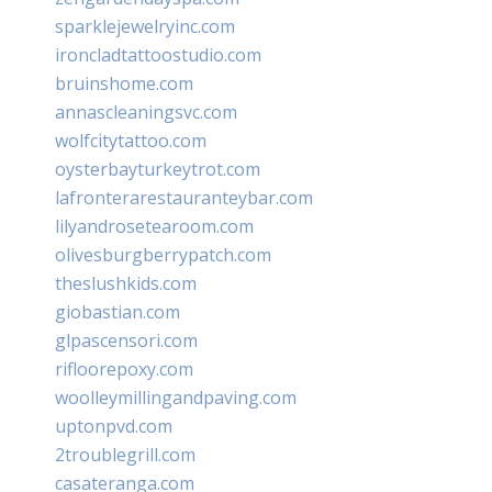
sparklejewelryinc.com
ironcladtattoostudio.com
bruinshome.com
annascleaningsvc.com
wolfcitytattoo.com
oysterbayturkeytrot.com
lafronterarestauranteybar.com
lilyandrosetearoom.com
olivesburgberrypatch.com
theslushkids.com
giobastian.com
glpascensori.com
rifloorepoxy.com
woolleymillingandpaving.com
uptonpvd.com
2troublegrill.com
casateranga.com