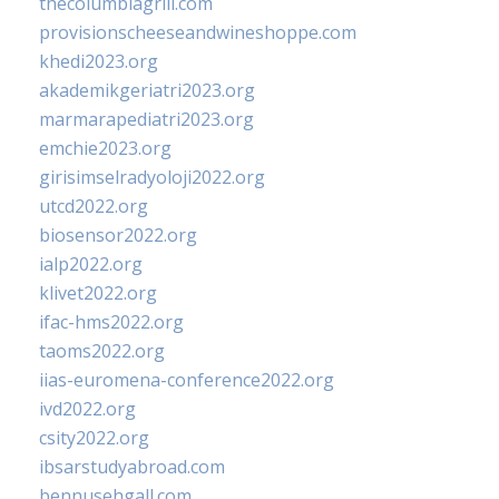
thecolumbiagrill.com
provisionscheeseandwineshoppe.com
khedi2023.org
akademikgeriatri2023.org
marmarapediatri2023.org
emchie2023.org
girisimselradyoloji2022.org
utcd2022.org
biosensor2022.org
ialp2022.org
klivet2022.org
ifac-hms2022.org
taoms2022.org
iias-euromena-conference2022.org
ivd2022.org
csity2022.org
ibsarstudyabroad.com
bennusehgall.com