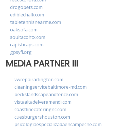
drogopets.com
ediblechalk.com
tabletennisnearme.com
oaksofa.com
soultacohtx.com
capishcaps.com
gpsyfl.org
MEDIA PARTNER III
vwrepairarlington.com
cleaningservicebaltimore-md.com
beckslandscapeandfence.com
vistaaltadelveramendi.com
coastlinecateringnc.com
cuesburgershouston.com
psicologiaespecializadaencampeche.com