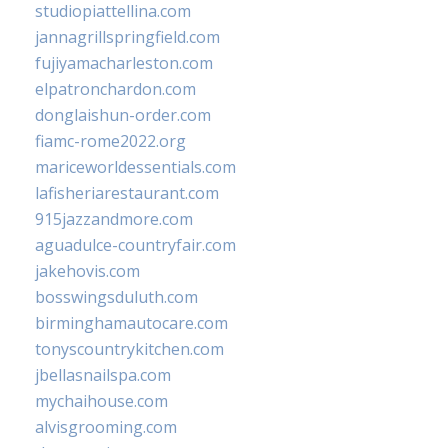
studiopiattellina.com
jannagrillspringfield.com
fujiyamacharleston.com
elpatronchardon.com
donglaishun-order.com
fiamc-rome2022.org
mariceworldessentials.com
lafisheriarestaurant.com
915jazzandmore.com
aguadulce-countryfair.com
jakehovis.com
bosswingsduluth.com
birminghamautocare.com
tonyscountrykitchen.com
jbellasnailspa.com
mychaihouse.com
alvisgrooming.com