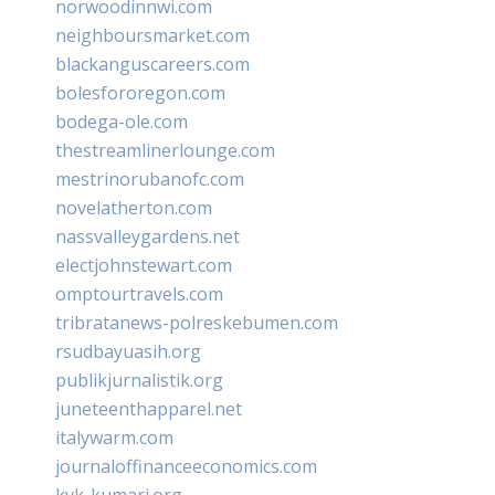
norwoodinnwi.com
neighboursmarket.com
blackanguscareers.com
bolesfororegon.com
bodega-ole.com
thestreamlinerlounge.com
mestrinorubanofc.com
novelatherton.com
nassvalleygardens.net
electjohnstewart.com
omptourtravels.com
tribratanews-polreskebumen.com
rsudbayuasih.org
publikjurnalistik.org
juneteenthapparel.net
italywarm.com
journaloffinanceeconomics.com
kvk-kumari.org