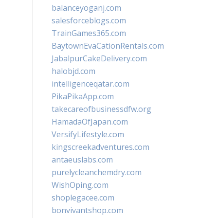
balanceyoganj.com
salesforceblogs.com
TrainGames365.com
BaytownEvaCationRentals.com
JabalpurCakeDelivery.com
halobjd.com
intelligenceqatar.com
PikaPikaApp.com
takecareofbusinessdfw.org
HamadaOfJapan.com
VersifyLifestyle.com
kingscreekadventures.com
antaeuslabs.com
purelycleanchemdry.com
WishOping.com
shoplegacee.com
bonvivantshop.com