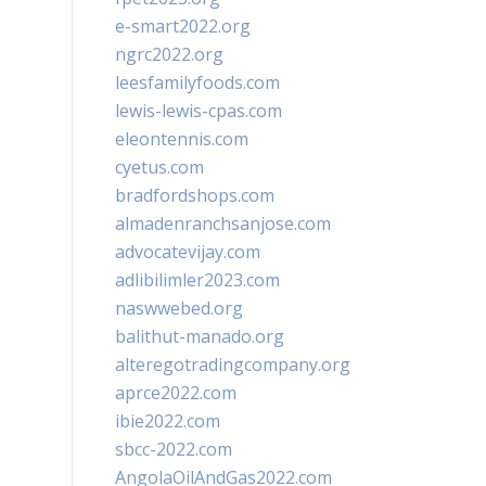
e-smart2022.org
ngrc2022.org
leesfamilyfoods.com
lewis-lewis-cpas.com
eleontennis.com
cyetus.com
bradfordshops.com
almadenranchsanjose.com
advocatevijay.com
adlibilimler2023.com
naswwebed.org
balithut-manado.org
alteregotradingcompany.org
aprce2022.com
ibie2022.com
sbcc-2022.com
AngolaOilAndGas2022.com