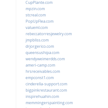
CupPlante.com
mpzin.com
stcreal.com
PopUpFlea.com
valueml.com
rebeccatorresjewelry.com
jmpbliss.com
drjorgerico.com
queensushipa.com
wendyweimerdds.com
ameri-camp.com
hrsreceivables.com
empconst1.com
cinderella-support.com
bigpinkrestaurant.com
inspirehuahin.com
memmingerspainting.com