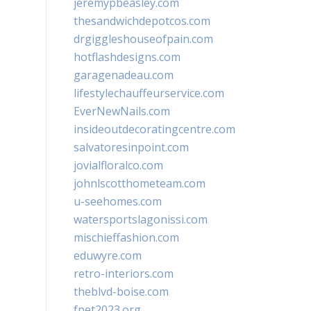
jeremypbeasley.com
thesandwichdepotcos.com
drgiggleshouseofpain.com
hotflashdesigns.com
garagenadeau.com
lifestylechauffeurservice.com
EverNewNails.com
insideoutdecoratingcentre.com
salvatoresinpoint.com
jovialfloralco.com
johnlscotthometeam.com
u-seehomes.com
watersportslagonissi.com
mischieffashion.com
eduwyre.com
retro-interiors.com
theblvd-boise.com
fpet2023.org