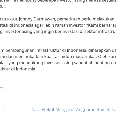
a. Hal ini membuat beberapa investor asing merasa kesulit
ur.
astruktur, Johnny Darmawan, pemerintah perlu melakukan
tasi di Indonesia agar lebih ramah investor. “Kami berhara
vestor asing yang ingin berinvestasi di sektor infrastruk
am pembangunan infrastruktur di Indonesia, diharapkan d
dan meningkatkan kualitas hidup masyarakat. Oleh kar
lasi yang mendukung investasi asing sangatlah penting u
ktur di Indonesia.
ro
nis
Cara Efektif Mengatur Anggaran Rumah T