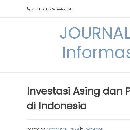
Skip
Call Us: +2782 444 YEAH
to
content
JOURNAL
Informas
Investasi Asing dan
di Indonesia
Posted on
October 18, 2024
by
adminjou