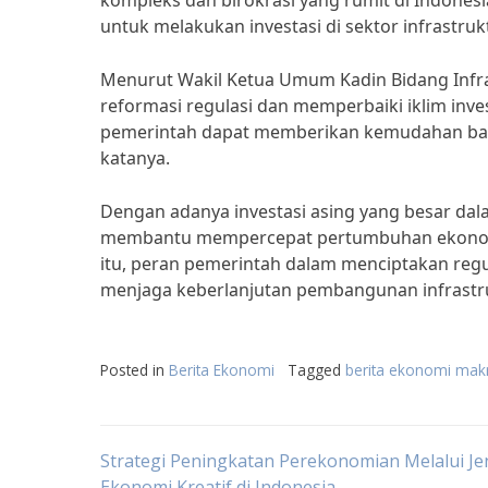
kompleks dan birokrasi yang rumit di Indonesi
untuk melakukan investasi di sektor infrastrukt
Menurut Wakil Ketua Umum Kadin Bidang Infr
reformasi regulasi dan memperbaiki iklim inves
pemerintah dapat memberikan kemudahan bagi in
katanya.
Dengan adanya investasi asing yang besar dal
membantu mempercepat pertumbuhan ekonomi 
itu, peran pemerintah dalam menciptakan regu
menjaga keberlanjutan pembangunan infrastru
Posted in
Berita Ekonomi
Tagged
berita ekonomi mak
Post
Strategi Peningkatan Perekonomian Melalui Je
Ekonomi Kreatif di Indonesia