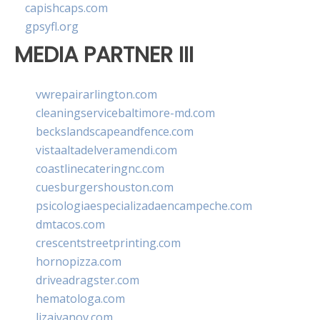
capishcaps.com
gpsyfl.org
MEDIA PARTNER III
vwrepairarlington.com
cleaningservicebaltimore-md.com
beckslandscapeandfence.com
vistaaltadelveramendi.com
coastlinecateringnc.com
cuesburgershouston.com
psicologiaespecializadaencampeche.com
dmtacos.com
crescentstreetprinting.com
hornopizza.com
driveadragster.com
hematologa.com
lizaivanov.com