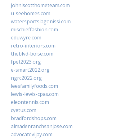
johnlscotthometeam.com
u-seehomes.com
watersportslagonissi.com
mischieffashion.com
eduwyre.com
retro-interiors.com
theblvd-boise.com
fpet2023.org
e-smart2022.org
ngrc2022.org
leesfamilyfoods.com
lewis-lewis-cpas.com
eleontennis.com
cyetus.com
bradfordshops.com
almadenranchsanjose.com
advocatevijay.com