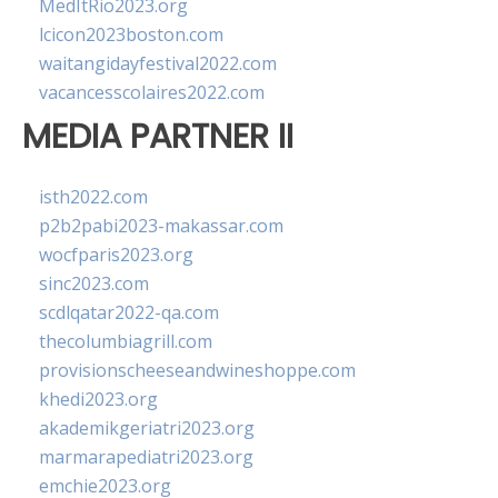
MedItRio2023.org
lcicon2023boston.com
waitangidayfestival2022.com
vacancesscolaires2022.com
MEDIA PARTNER II
isth2022.com
p2b2pabi2023-makassar.com
wocfparis2023.org
sinc2023.com
scdlqatar2022-qa.com
thecolumbiagrill.com
provisionscheeseandwineshoppe.com
khedi2023.org
akademikgeriatri2023.org
marmarapediatri2023.org
emchie2023.org