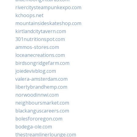
rivercitysteampunkexpo.com
kchoops.net
mountainsideskateshop.com
kirtlandcitytavern.com
301nutritionspot.com
ammos-stores.com
loceanecreations.com
birdsongridgefarm.com
joiedevivblog.com
valera-amsterdam.com
libertybrandhemp.com
norwoodinnwi.com
neighboursmarket.com
blackanguscareers.com
bolesfororegon.com
bodega-ole.com
thestreamlinerlounge.com