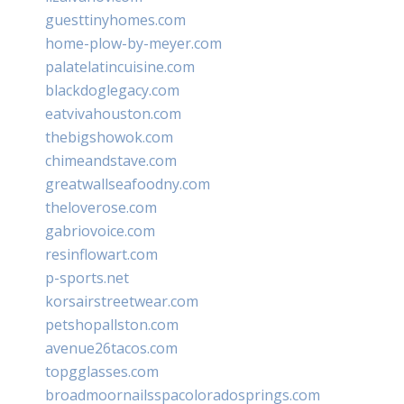
guesttinyhomes.com
home-plow-by-meyer.com
palatelatincuisine.com
blackdoglegacy.com
eatvivahouston.com
thebigshowok.com
chimeandstave.com
greatwallseafoodny.com
theloverose.com
gabriovoice.com
resinflowart.com
p-sports.net
korsairstreetwear.com
petshopallston.com
avenue26tacos.com
topgglasses.com
broadmoornailsspacoloradosprings.com