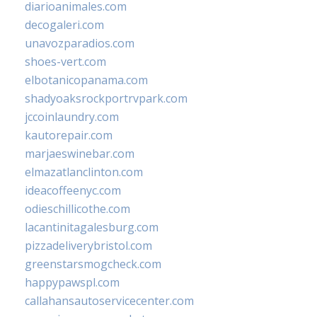
diarioanimales.com
decogaleri.com
unavozparadios.com
shoes-vert.com
elbotanicopanama.com
shadyoaksrockportrvpark.com
jccoinlaundry.com
kautorepair.com
marjaeswinebar.com
elmazatlanclinton.com
ideacoffeenyc.com
odieschillicothe.com
lacantinitagalesburg.com
pizzadeliverybristol.com
greenstarsmogcheck.com
happypawspl.com
callahansautoservicecenter.com