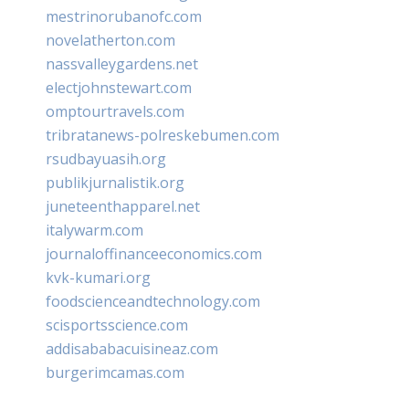
mestrinorubanofc.com
novelatherton.com
nassvalleygardens.net
electjohnstewart.com
omptourtravels.com
tribratanews-polreskebumen.com
rsudbayuasih.org
publikjurnalistik.org
juneteenthapparel.net
italywarm.com
journaloffinanceeconomics.com
kvk-kumari.org
foodscienceandtechnology.com
scisportsscience.com
addisababacuisineaz.com
burgerimcamas.com