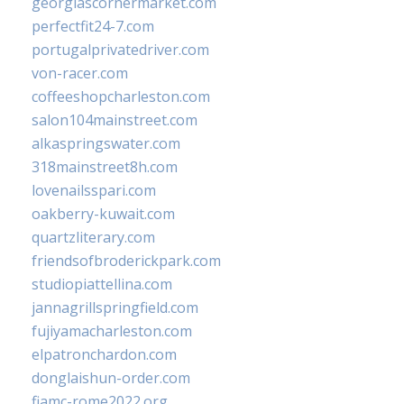
georgiascornermarket.com
perfectfit24-7.com
portugalprivatedriver.com
von-racer.com
coffeeshopcharleston.com
salon104mainstreet.com
alkaspringswater.com
318mainstreet8h.com
lovenailsspari.com
oakberry-kuwait.com
quartzliterary.com
friendsofbroderickpark.com
studiopiattellina.com
jannagrillspringfield.com
fujiyamacharleston.com
elpatronchardon.com
donglaishun-order.com
fiamc-rome2022.org