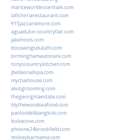
mariceworldessentials.com
lafisheriarestaurant.com
915jazzandmore.com
aguadulce-countryfair.com
jakehovis.com
bosswingsduluth.com
birminghamautocare.com
tonyscountrykitchen.com
jbellasnailspa.com
mychaihouse.com
alvisgrooming.com
thegeorginaestate.com
blythewoodseafood.com
paolosdelibangkok.com
bobacove.com
phoone24brookfield.com
mickeybarmama.com