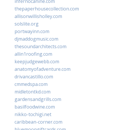
infernocanine.com
thepaperhousecollection.com
allisonwillisholley.com
solslite.org
portwayinn.com
djmaddogmusic.com
thesoundarchitects.com
allin1roofing.com
keepjudgewebb.com
anatomyofadventure.com
drivancastillo.com
cmmedspa.com
midletontkd.com
gardensandgrills.com
basilfoodwine.com
nikko-tochigi.net
caribbean-corner.com
bluemoongiftcards.com