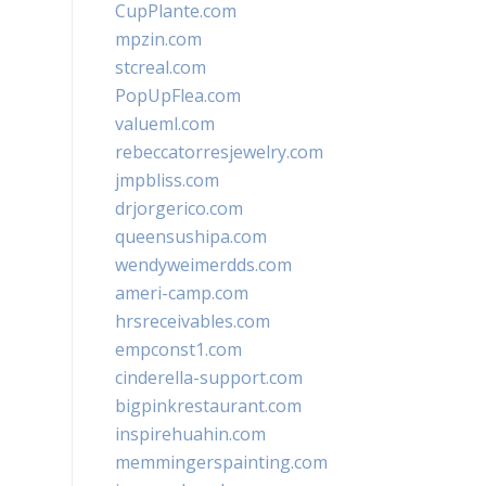
CupPlante.com
mpzin.com
stcreal.com
PopUpFlea.com
valueml.com
rebeccatorresjewelry.com
jmpbliss.com
drjorgerico.com
queensushipa.com
wendyweimerdds.com
ameri-camp.com
hrsreceivables.com
empconst1.com
cinderella-support.com
bigpinkrestaurant.com
inspirehuahin.com
memmingerspainting.com