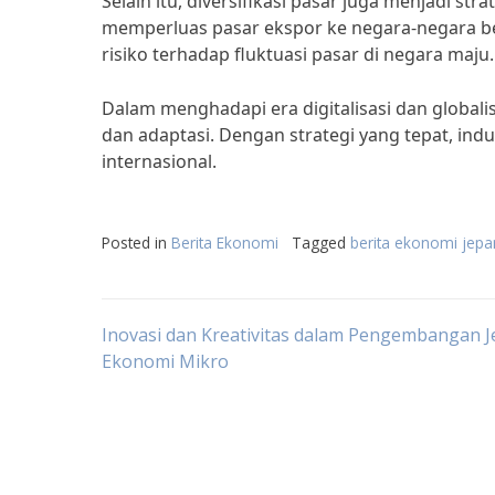
Selain itu, diversifikasi pasar juga menjadi 
memperluas pasar ekspor ke negara-negara b
risiko terhadap fluktuasi pasar di negara maju.
Dalam menghadapi era digitalisasi dan globali
dan adaptasi. Dengan strategi yang tepat, ind
internasional.
Posted in
Berita Ekonomi
Tagged
berita ekonomi jepan
Post
Inovasi dan Kreativitas dalam Pengembangan J
Ekonomi Mikro
navigation