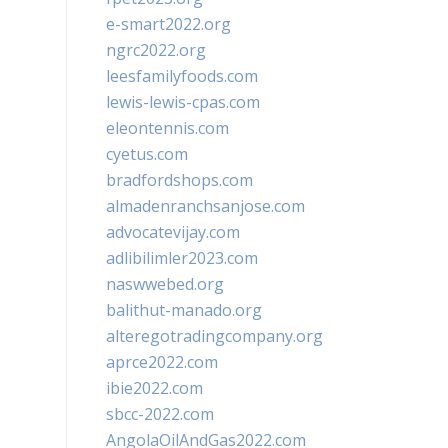
e-smart2022.org
ngrc2022.org
leesfamilyfoods.com
lewis-lewis-cpas.com
eleontennis.com
cyetus.com
bradfordshops.com
almadenranchsanjose.com
advocatevijay.com
adlibilimler2023.com
naswwebed.org
balithut-manado.org
alteregotradingcompany.org
aprce2022.com
ibie2022.com
sbcc-2022.com
AngolaOilAndGas2022.com