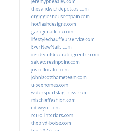
jeremypbeasley.com
thesandwichdepotcos.com
drgiggleshouseofpain.com
hotflashdesigns.com
garagenadeau.com
lifestylechauffeurservice.com
EverNewNails.com
insideoutdecoratingcentre.com
salvatoresinpoint.com
jovialfloralco.com
johnlscotthometeam.com
u-seehomes.com
watersportslagonissi.com
mischieffashion.com
eduwyre.com
retro-interiors.com
theblvd-boise.com
fpet2023.org