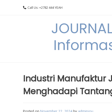
Skip
Call Us: +2782 444 YEAH
to
content
JOURNAL
Informas
Industri Manufaktur 
Menghadapi Tantan
Posted on
November 22, 2024
by
adminjou