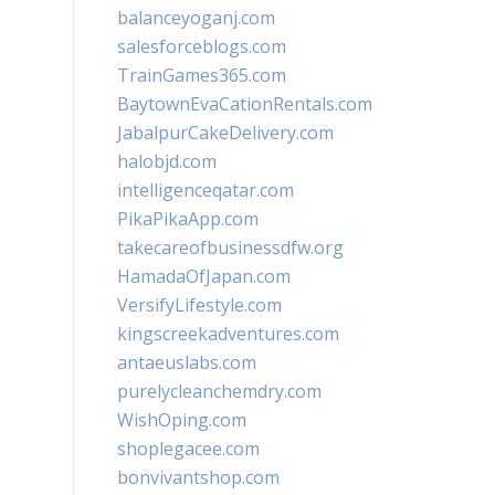
balanceyoganj.com
salesforceblogs.com
TrainGames365.com
BaytownEvaCationRentals.com
JabalpurCakeDelivery.com
halobjd.com
intelligenceqatar.com
PikaPikaApp.com
takecareofbusinessdfw.org
HamadaOfJapan.com
VersifyLifestyle.com
kingscreekadventures.com
antaeuslabs.com
purelycleanchemdry.com
WishOping.com
shoplegacee.com
bonvivantshop.com