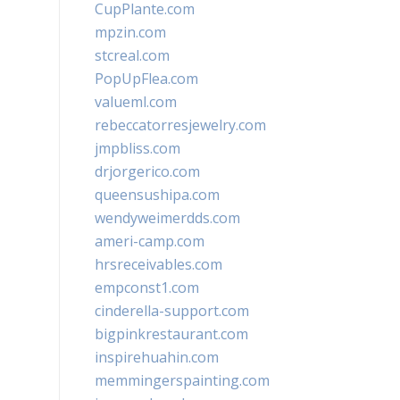
CupPlante.com
mpzin.com
stcreal.com
PopUpFlea.com
valueml.com
rebeccatorresjewelry.com
jmpbliss.com
drjorgerico.com
queensushipa.com
wendyweimerdds.com
ameri-camp.com
hrsreceivables.com
empconst1.com
cinderella-support.com
bigpinkrestaurant.com
inspirehuahin.com
memmingerspainting.com