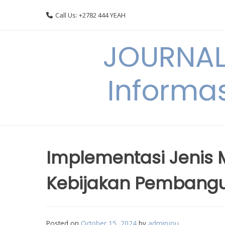
Skip
Call Us: +2782 444 YEAH
to
content
JOURNAL
Informas
Implementasi Jenis
Kebijakan Pembangu
Posted on
October 15, 2024
by
adminjou