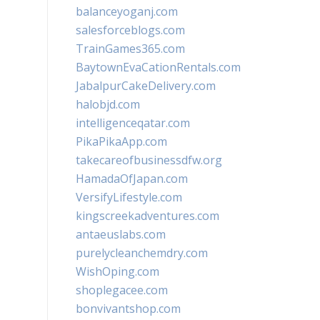
balanceyoganj.com
salesforceblogs.com
TrainGames365.com
BaytownEvaCationRentals.com
JabalpurCakeDelivery.com
halobjd.com
intelligenceqatar.com
PikaPikaApp.com
takecareofbusinessdfw.org
HamadaOfJapan.com
VersifyLifestyle.com
kingscreekadventures.com
antaeuslabs.com
purelycleanchemdry.com
WishOping.com
shoplegacee.com
bonvivantshop.com