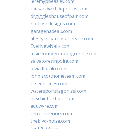
jeremypbeasley.com
thesandwichdepotcos.com
drgiggleshouseofpain.com
hotflashdesigns.com
garagenadeau.com
lifestylechauffeurservice.com
EverNewNails.com
insideoutdecoratingcentre.com
salvatoresinpoint.com
jovialfloralco.com
johnlscotthometeam.com
u-seehomes.com
watersportslagonissi.com
mischieffashion.com
eduwyre.com
retro-interiors.com
theblvd-boise.com
fpet2023.org