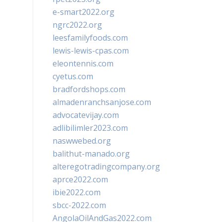
e-smart2022.org
ngrc2022.org
leesfamilyfoods.com
lewis-lewis-cpas.com
eleontennis.com
cyetus.com
bradfordshops.com
almadenranchsanjose.com
advocatevijay.com
adlibilimler2023.com
naswwebed.org
balithut-manado.org
alteregotradingcompany.org
aprce2022.com
ibie2022.com
sbcc-2022.com
AngolaOilAndGas2022.com