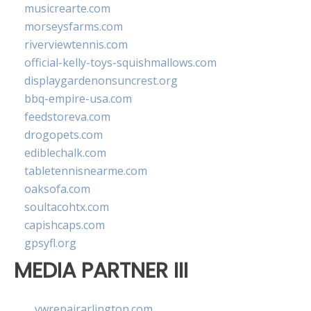
musicrearte.com
morseysfarms.com
riverviewtennis.com
official-kelly-toys-squishmallows.com
displaygardenonsuncrest.org
bbq-empire-usa.com
feedstoreva.com
drogopets.com
ediblechalk.com
tabletennisnearme.com
oaksofa.com
soultacohtx.com
capishcaps.com
gpsyfl.org
MEDIA PARTNER III
vwrepairarlington.com