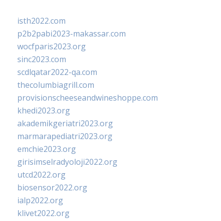
isth2022.com
p2b2pabi2023-makassar.com
wocfparis2023.org
sinc2023.com
scdlqatar2022-qa.com
thecolumbiagrill.com
provisionscheeseandwineshoppe.com
khedi2023.org
akademikgeriatri2023.org
marmarapediatri2023.org
emchie2023.org
girisimselradyoloji2022.org
utcd2022.org
biosensor2022.org
ialp2022.org
klivet2022.org