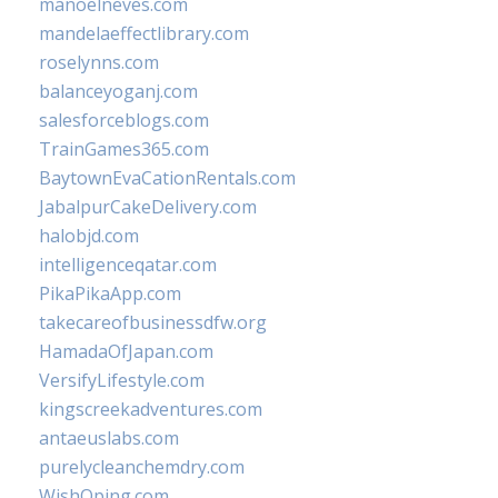
manoelneves.com
mandelaeffectlibrary.com
roselynns.com
balanceyoganj.com
salesforceblogs.com
TrainGames365.com
BaytownEvaCationRentals.com
JabalpurCakeDelivery.com
halobjd.com
intelligenceqatar.com
PikaPikaApp.com
takecareofbusinessdfw.org
HamadaOfJapan.com
VersifyLifestyle.com
kingscreekadventures.com
antaeuslabs.com
purelycleanchemdry.com
WishOping.com