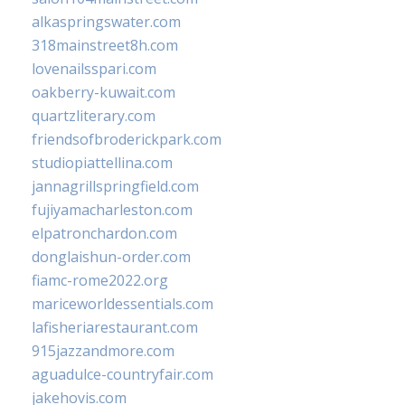
alkaspringswater.com
318mainstreet8h.com
lovenailsspari.com
oakberry-kuwait.com
quartzliterary.com
friendsofbroderickpark.com
studiopiattellina.com
jannagrillspringfield.com
fujiyamacharleston.com
elpatronchardon.com
donglaishun-order.com
fiamc-rome2022.org
mariceworldessentials.com
lafisheriarestaurant.com
915jazzandmore.com
aguadulce-countryfair.com
jakehovis.com