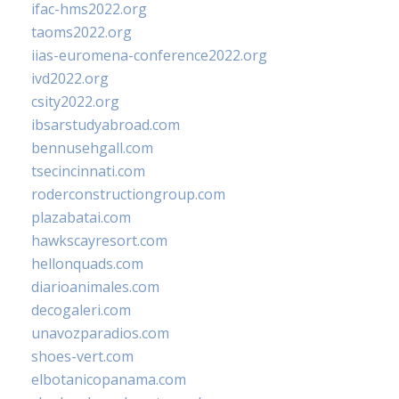
ifac-hms2022.org
taoms2022.org
iias-euromena-conference2022.org
ivd2022.org
csity2022.org
ibsarstudyabroad.com
bennusehgall.com
tsecincinnati.com
roderconstructiongroup.com
plazabatai.com
hawkscayresort.com
hellonquads.com
diarioanimales.com
decogaleri.com
unavozparadios.com
shoes-vert.com
elbotanicopanama.com