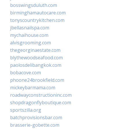
bosswingsduluth.com
birminghamautocare.com
tonyscountrykitchen.com
jbellasnailspa.com
mychaihouse.com
alvisgrooming.com
thegeorginaestate.com
blythewoodseafood.com
paolosdelibangkok.com
bobacove.com
phoone24brookfield.com
mickeybarmama.com
roadwayconstructioninc.com
shopdragonflyboutique.com
sportszilla.org
batchprovisionsbar.com
brasserie-gobette.com