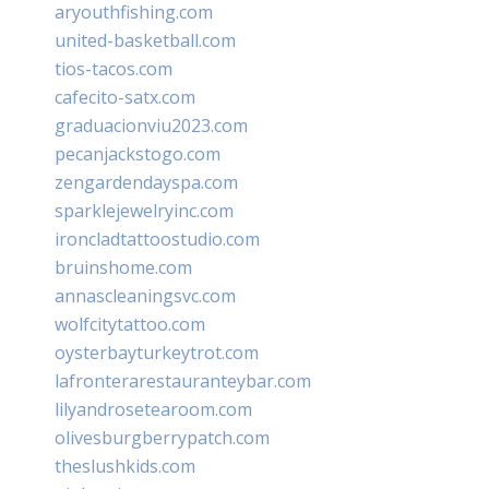
aryouthfishing.com
united-basketball.com
tios-tacos.com
cafecito-satx.com
graduacionviu2023.com
pecanjackstogo.com
zengardendayspa.com
sparklejewelryinc.com
ironcladtattoostudio.com
bruinshome.com
annascleaningsvc.com
wolfcitytattoo.com
oysterbayturkeytrot.com
lafronterarestauranteybar.com
lilyandrosetearoom.com
olivesburgberrypatch.com
theslushkids.com