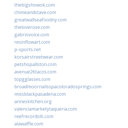
thebigshowok.com
chimeandstave.com
greatwallseafoodny.com
theloverose.com
gabriovoice.com
resinflowart.com
p-sports.net
korsairstreetwear.com
petshopallston.com
avenue26tacos.com
topgglasses.com
broadmoornailsspacoloradosprings.com
missblackpasadena.com
anneskitchen.org
valenciamarketytaqueria.com
reefrecordsllc.com
alawaffle.com