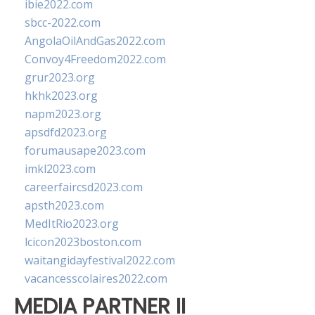
ibie2022.com
sbcc-2022.com
AngolaOilAndGas2022.com
Convoy4Freedom2022.com
grur2023.org
hkhk2023.org
napm2023.org
apsdfd2023.org
forumausape2023.com
imkl2023.com
careerfaircsd2023.com
apsth2023.com
MedItRio2023.org
lcicon2023boston.com
waitangidayfestival2022.com
vacancesscolaires2022.com
MEDIA PARTNER II