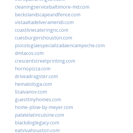
cleaningservicebaltimore-md.com
beckslandscapeandfence.com
vistaaltadelveramendi.com
coastlinecateringnc.com
cuesburgershouston.com
psicologiaespecializadaencampeche.com
dmtacos.com
crescentstreetprinting.com
hornopizza.com
driveadragster.com
hematologa.com
lizaivanov.com
guesttinyhomes.com
home-plow-by-meyer.com
palatelatincuisine.com
blackdoglegacy.com
eatvivahouston.com