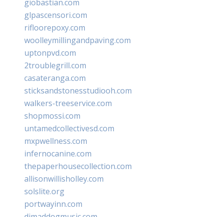
giobastian.com
glpascensori.com
rifloorepoxy.com
woolleymillingandpaving.com
uptonpvd.com
2troublegrill.com
casateranga.com
sticksandstonesstudiooh.com
walkers-treeservice.com
shopmossi.com
untamedcollectivesd.com
mxpwellness.com
infernocanine.com
thepaperhousecollection.com
allisonwillisholley.com
solslite.org
portwayinn.com
djmaddogmusic.com