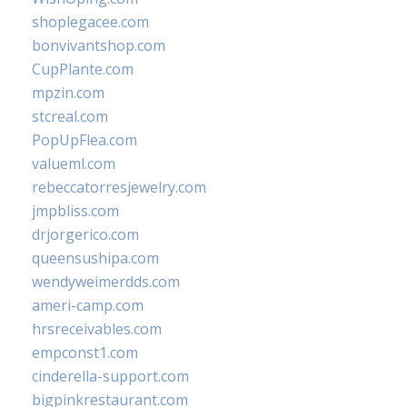
shoplegacee.com
bonvivantshop.com
CupPlante.com
mpzin.com
stcreal.com
PopUpFlea.com
valueml.com
rebeccatorresjewelry.com
jmpbliss.com
drjorgerico.com
queensushipa.com
wendyweimerdds.com
ameri-camp.com
hrsreceivables.com
empconst1.com
cinderella-support.com
bigpinkrestaurant.com