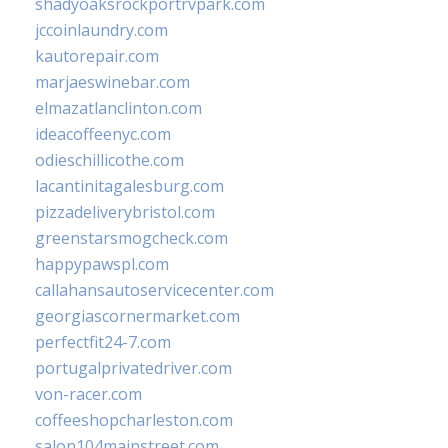
shadyoaksrockportrvpark.com
jccoinlaundry.com
kautorepair.com
marjaeswinebar.com
elmazatlanclinton.com
ideacoffeenyc.com
odieschillicothe.com
lacantinitagalesburg.com
pizzadeliverybristol.com
greenstarsmogcheck.com
happypawspl.com
callahansautoservicecenter.com
georgiascornermarket.com
perfectfit24-7.com
portugalprivatedriver.com
von-racer.com
coffeeshopcharleston.com
salon104mainstreet.com