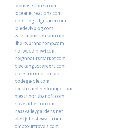
ammos-stores.com
loceanecreations.com
birdsongridgefarm.com
joiedevivblog.com
valera-amsterdam.com
libertybrandhemp.com
norwoodinnwi.com
neighboursmarket.com
blackanguscareers.com
bolesfororegon.com
bodega-ole.com
thestreamlinerlounge.com
mestrinorubanofc.com
novelatherton.com
nassvalleygardens.net
electjohnstewart.com
omptourtravels.com