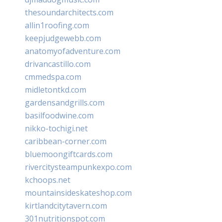
thesoundarchitects.com
allin1roofing.com
keepjudgewebb.com
anatomyofadventure.com
drivancastillo.com
cmmedspa.com
midletontkd.com
gardensandgrills.com
basilfoodwine.com
nikko-tochigi.net
caribbean-corner.com
bluemoongiftcards.com
rivercitysteampunkexpo.com
kchoops.net
mountainsideskateshop.com
kirtlandcitytavern.com
301nutritionspot.com