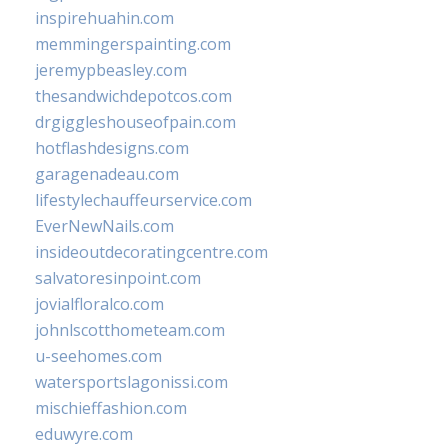
inspirehuahin.com
memmingerspainting.com
jeremypbeasley.com
thesandwichdepotcos.com
drgiggleshouseofpain.com
hotflashdesigns.com
garagenadeau.com
lifestylechauffeurservice.com
EverNewNails.com
insideoutdecoratingcentre.com
salvatoresinpoint.com
jovialfloralco.com
johnlscotthometeam.com
u-seehomes.com
watersportslagonissi.com
mischieffashion.com
eduwyre.com