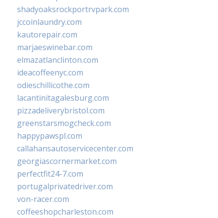
shadyoaksrockportrvpark.com
jccoinlaundry.com
kautorepair.com
marjaeswinebar.com
elmazatlanclinton.com
ideacoffeenyc.com
odieschillicothe.com
lacantinitagalesburg.com
pizzadeliverybristol.com
greenstarsmogcheck.com
happypawspl.com
callahansautoservicecenter.com
georgiascornermarket.com
perfectfit24-7.com
portugalprivatedriver.com
von-racer.com
coffeeshopcharleston.com