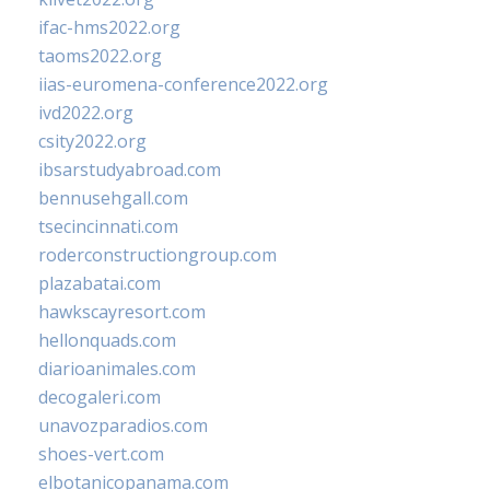
ifac-hms2022.org
taoms2022.org
iias-euromena-conference2022.org
ivd2022.org
csity2022.org
ibsarstudyabroad.com
bennusehgall.com
tsecincinnati.com
roderconstructiongroup.com
plazabatai.com
hawkscayresort.com
hellonquads.com
diarioanimales.com
decogaleri.com
unavozparadios.com
shoes-vert.com
elbotanicopanama.com