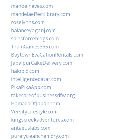
manoelneves.com
mandelaeffectlibrary.com
roselynns.com
balanceyoganj.com
salesforceblogs.com
TrainGames365.com
BaytownEvaCationRentals.com
JabalpurCakeDelivery.com
halobjd.com
intelligenceqatar.com
PikaPikaApp.com
takecareofbusinessdfw.org
HamadaOfJapan.com
VersifyLifestyle.com
kingscreekadventures.com
antaeuslabs.com
purelycleanchemdry.com