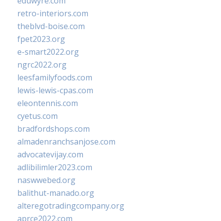
eduwyre.com
retro-interiors.com
theblvd-boise.com
fpet2023.org
e-smart2022.org
ngrc2022.org
leesfamilyfoods.com
lewis-lewis-cpas.com
eleontennis.com
cyetus.com
bradfordshops.com
almadenranchsanjose.com
advocatevijay.com
adlibilimler2023.com
naswwebed.org
balithut-manado.org
alteregotradingcompany.org
aprce2022.com