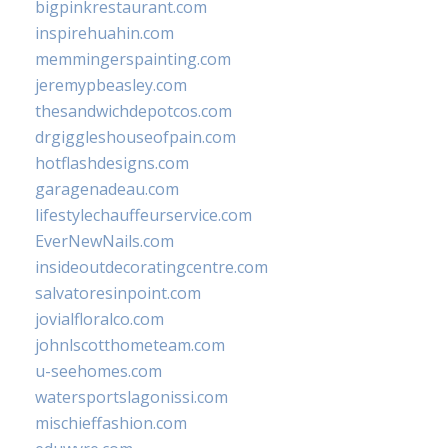
bigpinkrestaurant.com
inspirehuahin.com
memmingerspainting.com
jeremypbeasley.com
thesandwichdepotcos.com
drgiggleshouseofpain.com
hotflashdesigns.com
garagenadeau.com
lifestylechauffeurservice.com
EverNewNails.com
insideoutdecoratingcentre.com
salvatoresinpoint.com
jovialfloralco.com
johnlscotthometeam.com
u-seehomes.com
watersportslagonissi.com
mischieffashion.com