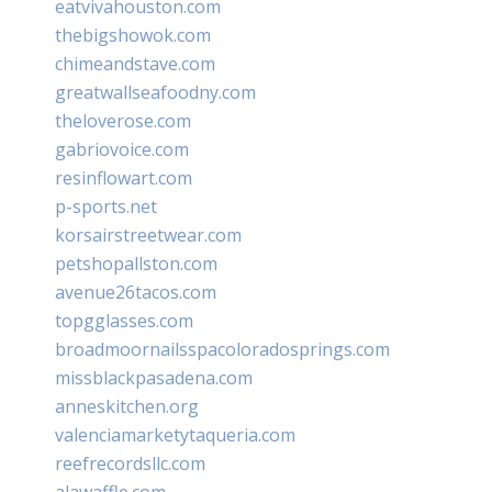
eatvivahouston.com
thebigshowok.com
chimeandstave.com
greatwallseafoodny.com
theloverose.com
gabriovoice.com
resinflowart.com
p-sports.net
korsairstreetwear.com
petshopallston.com
avenue26tacos.com
topgglasses.com
broadmoornailsspacoloradosprings.com
missblackpasadena.com
anneskitchen.org
valenciamarketytaqueria.com
reefrecordsllc.com
alawaffle.com