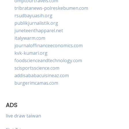
omptourtravels.com
tribratanews-polreskebumen.com
rsudbayuasih.org
publikjurnalistik.org
juneteenthapparel.net
italywarm.com
journaloffinanceeconomics.com
kvk-kumari.org
foodscienceandtechnology.com
scisportsscience.com
addisababacuisineaz.com
burgerimcamas.com
ADS
live draw taiwan