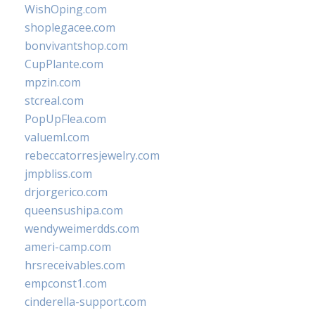
WishOping.com
shoplegacee.com
bonvivantshop.com
CupPlante.com
mpzin.com
stcreal.com
PopUpFlea.com
valueml.com
rebeccatorresjewelry.com
jmpbliss.com
drjorgerico.com
queensushipa.com
wendyweimerdds.com
ameri-camp.com
hrsreceivables.com
empconst1.com
cinderella-support.com