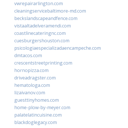
vwrepairarlington.com
cleaningservicebaltimore-md.com
beckslandscapeandfence.com
vistaaltadelveramendi.com
coastlinecateringnc.com
cuesburgershouston.com
psicologiaespecializadaencampeche.com
dmtacos.com
crescentstreetprinting.com
hornopizza.com
driveadragster.com
hematologa.com
lizaivanov.com
guesttinyhomes.com
home-plow-by-meyer.com
palatelatincuisine.com
blackdoglegacy.com