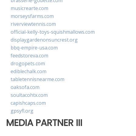
brasserie-gobette.com
musicrearte.com
morseysfarms.com
riverviewtennis.com
official-kelly-toys-squishmallows.com
displaygardenonsuncrest.org
bbq-empire-usa.com
feedstoreva.com
drogopets.com
ediblechalk.com
tabletennisnearme.com
oaksofa.com
soultacohtx.com
capishcaps.com
gpsyfl.org
MEDIA PARTNER III