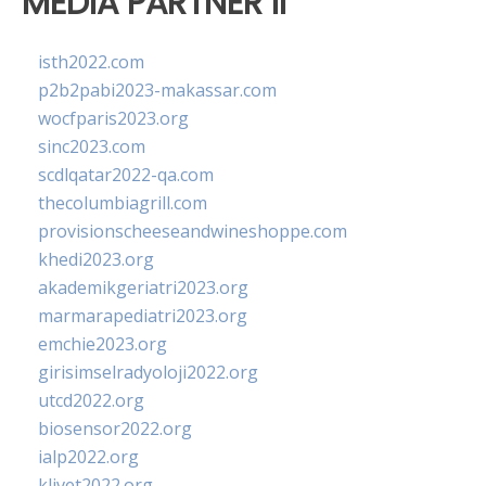
MEDIA PARTNER II
isth2022.com
p2b2pabi2023-makassar.com
wocfparis2023.org
sinc2023.com
scdlqatar2022-qa.com
thecolumbiagrill.com
provisionscheeseandwineshoppe.com
khedi2023.org
akademikgeriatri2023.org
marmarapediatri2023.org
emchie2023.org
girisimselradyoloji2022.org
utcd2022.org
biosensor2022.org
ialp2022.org
klivet2022.org