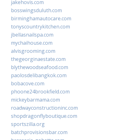
jakehovis.com
bosswingsduluth.com
birminghamautocare.com
tonyscountrykitchen.com
jbellasnailspa.com
mychaihouse.com
alvisgrooming.com
thegeorginaestate.com
blythewoodseafood.com
paolosdelibangkok.com
bobacove.com
phoone24brookfield.com
mickeybarmama.com
roadwayconstructioninc.com
shopdragonflyboutique.com
sportszilla.org
batchprovisionsbar.com