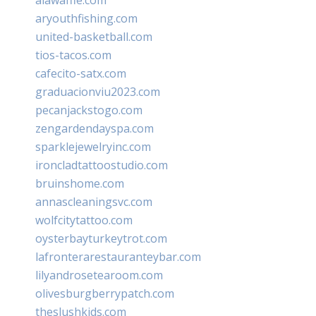
aryouthfishing.com
united-basketball.com
tios-tacos.com
cafecito-satx.com
graduacionviu2023.com
pecanjackstogo.com
zengardendayspa.com
sparklejewelryinc.com
ironcladtattoostudio.com
bruinshome.com
annascleaningsvc.com
wolfcitytattoo.com
oysterbayturkeytrot.com
lafronterarestauranteybar.com
lilyandrosetearoom.com
olivesburgberrypatch.com
theslushkids.com