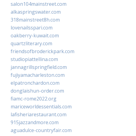
salon104mainstreet.com
alkaspringswater.com
318mainstreet8h.com
lovenailsspari.com
oakberry-kuwait.com
quartzliterary.com
friendsofbroderickpark.com
studiopiattellina.com
jannagrillspringfield.com
fujiyamacharleston.com
elpatronchardon.com
donglaishun-order.com
fiamc-rome2022.org
mariceworldessentials.com
lafisheriarestaurant.com
915jazzandmore.com
aguadulce-countryfair.com