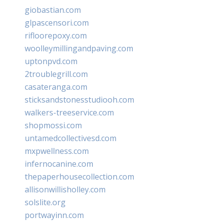
giobastian.com
glpascensori.com
rifloorepoxy.com
woolleymillingandpaving.com
uptonpvd.com
2troublegrill.com
casateranga.com
sticksandstonesstudiooh.com
walkers-treeservice.com
shopmossi.com
untamedcollectivesd.com
mxpwellness.com
infernocanine.com
thepaperhousecollection.com
allisonwillisholley.com
solslite.org
portwayinn.com