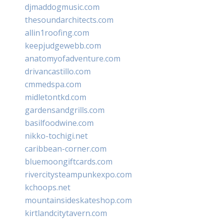
djmaddogmusic.com
thesoundarchitects.com
allin1roofing.com
keepjudgewebb.com
anatomyofadventure.com
drivancastillo.com
cmmedspa.com
midletontkd.com
gardensandgrills.com
basilfoodwine.com
nikko-tochigi.net
caribbean-corner.com
bluemoongiftcards.com
rivercitysteampunkexpo.com
kchoops.net
mountainsideskateshop.com
kirtlandcitytavern.com