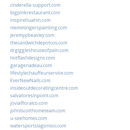
cinderella-support.com
bigpinkrestaurant.com
inspirehuahin.com
memmingerspainting.com
jeremypbeasley.com
thesandwichdepotcos.com
drgiggleshouseofpain.com
hotflashdesigns.com
garagenadeau.com
lifestylechauffeurservice.com
EverNewNails.com
insideoutdecoratingcentre.com
salvatoresinpoint.com
jovialfloralco.com
johnlscotthometeam.com
u-seehomes.com
watersportslagonissi.com