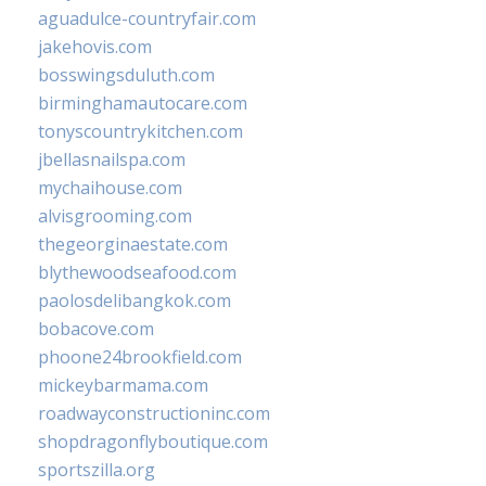
aguadulce-countryfair.com
jakehovis.com
bosswingsduluth.com
birminghamautocare.com
tonyscountrykitchen.com
jbellasnailspa.com
mychaihouse.com
alvisgrooming.com
thegeorginaestate.com
blythewoodseafood.com
paolosdelibangkok.com
bobacove.com
phoone24brookfield.com
mickeybarmama.com
roadwayconstructioninc.com
shopdragonflyboutique.com
sportszilla.org