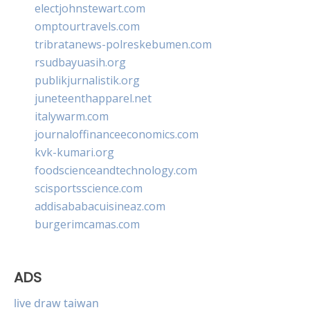
electjohnstewart.com
omptourtravels.com
tribratanews-polreskebumen.com
rsudbayuasih.org
publikjurnalistik.org
juneteenthapparel.net
italywarm.com
journaloffinanceeconomics.com
kvk-kumari.org
foodscienceandtechnology.com
scisportsscience.com
addisababacuisineaz.com
burgerimcamas.com
ADS
live draw taiwan