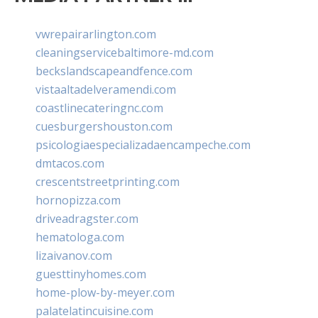
vwrepairarlington.com
cleaningservicebaltimore-md.com
beckslandscapeandfence.com
vistaaltadelveramendi.com
coastlinecateringnc.com
cuesburgershouston.com
psicologiaespecializadaencampeche.com
dmtacos.com
crescentstreetprinting.com
hornopizza.com
driveadragster.com
hematologa.com
lizaivanov.com
guesttinyhomes.com
home-plow-by-meyer.com
palatelatincuisine.com