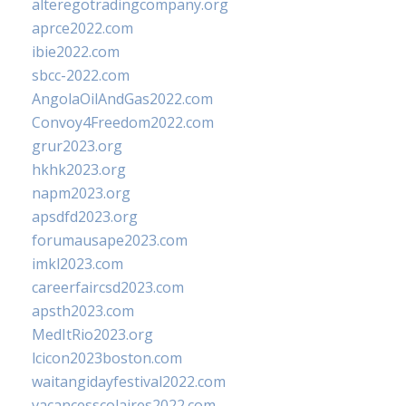
alteregotradingcompany.org
aprce2022.com
ibie2022.com
sbcc-2022.com
AngolaOilAndGas2022.com
Convoy4Freedom2022.com
grur2023.org
hkhk2023.org
napm2023.org
apsdfd2023.org
forumausape2023.com
imkl2023.com
careerfaircsd2023.com
apsth2023.com
MedItRio2023.org
lcicon2023boston.com
waitangidayfestival2022.com
vacancesscolaires2022.com