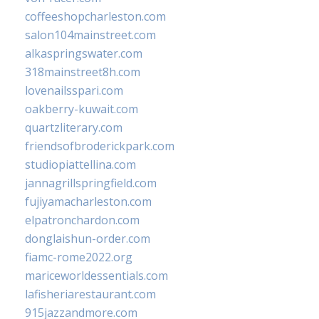
coffeeshopcharleston.com
salon104mainstreet.com
alkaspringswater.com
318mainstreet8h.com
lovenailsspari.com
oakberry-kuwait.com
quartzliterary.com
friendsofbroderickpark.com
studiopiattellina.com
jannagrillspringfield.com
fujiyamacharleston.com
elpatronchardon.com
donglaishun-order.com
fiamc-rome2022.org
mariceworldessentials.com
lafisheriarestaurant.com
915jazzandmore.com