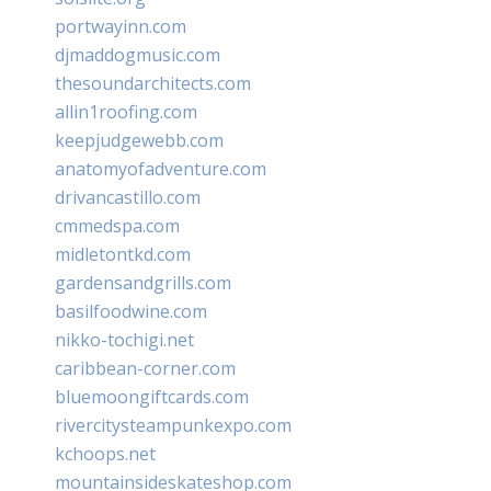
portwayinn.com
djmaddogmusic.com
thesoundarchitects.com
allin1roofing.com
keepjudgewebb.com
anatomyofadventure.com
drivancastillo.com
cmmedspa.com
midletontkd.com
gardensandgrills.com
basilfoodwine.com
nikko-tochigi.net
caribbean-corner.com
bluemoongiftcards.com
rivercitysteampunkexpo.com
kchoops.net
mountainsideskateshop.com