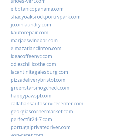
shoes-vert.com
elbotanicopanama.com
shadyoaksrockportrvpark.com
jccoinlaundry.com
kautorepair.com
marjaeswinebar.com
elmazatlanclinton.com
ideacoffeenyc.com
odieschillicothe.com
lacantinitagalesburg.com
pizzadeliverybristol.com
greenstarsmogcheck.com
happypawspl.com
callahansautoservicecenter.com
georgiascornermarket.com
perfectfit24-7.com
portugalprivatedriver.com
von-racer.com