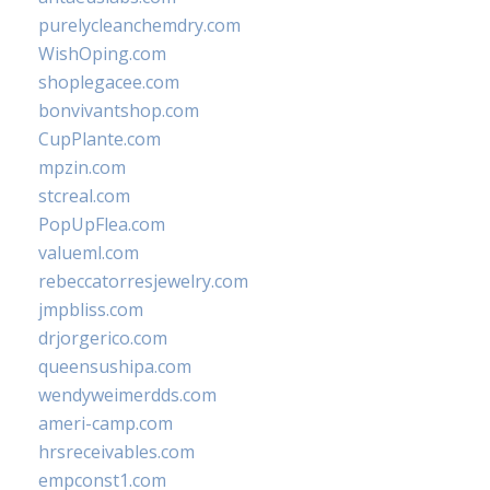
purelycleanchemdry.com
WishOping.com
shoplegacee.com
bonvivantshop.com
CupPlante.com
mpzin.com
stcreal.com
PopUpFlea.com
valueml.com
rebeccatorresjewelry.com
jmpbliss.com
drjorgerico.com
queensushipa.com
wendyweimerdds.com
ameri-camp.com
hrsreceivables.com
empconst1.com