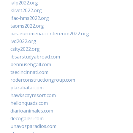
ialp2022.org
klivet2022.org
ifac-hms2022.org
taoms2022.org
iias-euromena-conference2022.org
ivd2022.org
csity2022.org
ibsarstudyabroad.com
bennusehgall.com
tsecincinnati.com
roderconstructiongroup.com
plazabatai.com
hawkscayresort.com
hellonquads.com
diarioanimales.com
decogaleri.com
unavozparadios.com