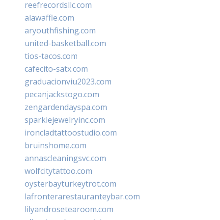
reefrecordsllc.com
alawaffle.com
aryouthfishing.com
united-basketball.com
tios-tacos.com
cafecito-satx.com
graduacionviu2023.com
pecanjackstogo.com
zengardendayspa.com
sparklejewelryinc.com
ironcladtattoostudio.com
bruinshome.com
annascleaningsvc.com
wolfcitytattoo.com
oysterbayturkeytrot.com
lafronterarestauranteybar.com
lilyandrosetearoom.com