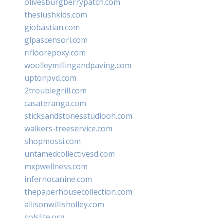
olivesburgberrypatch.com
theslushkids.com
giobastian.com
glpascensori.com
rifloorepoxy.com
woolleymillingandpaving.com
uptonpvd.com
2troublegrill.com
casateranga.com
sticksandstonesstudiooh.com
walkers-treeservice.com
shopmossi.com
untamedcollectivesd.com
mxpwellness.com
infernocanine.com
thepaperhousecollection.com
allisonwillisholley.com
solslite.org