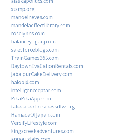
alaskapolitics.com
stsmp.org
manoelneves.com
mandelaeffectlibrary.com
roselynns.com
balanceyoganj.com
salesforceblogs.com
TrainGames365.com
BaytownEvaCationRentals.com
JabalpurCakeDelivery.com
halobjd.com
intelligenceqatar.com
PikaPikaApp.com
takecareofbusinessdfw.org
HamadaOfJapan.com
VersifyLifestyle.com
kingscreekadventures.com
antaeuslabs.com