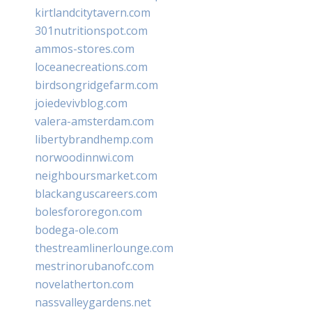
kirtlandcitytavern.com
301nutritionspot.com
ammos-stores.com
loceanecreations.com
birdsongridgefarm.com
joiedevivblog.com
valera-amsterdam.com
libertybrandhemp.com
norwoodinnwi.com
neighboursmarket.com
blackanguscareers.com
bolesfororegon.com
bodega-ole.com
thestreamlinerlounge.com
mestrinorubanofc.com
novelatherton.com
nassvalleygardens.net