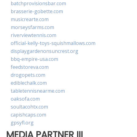
batchprovisionsbar.com
brasserie-gobette.com
musicrearte.com
morseysfarms.com
riverviewtennis.com
official-kelly-toys-squishmallows.com
displaygardenonsuncrest.org
bbq-empire-usa.com
feedstoreva.com
drogopets.com
ediblechalk.com
tabletennisnearme.com
oaksofa.com
soultacohtx.com
capishcaps.com
gpsyfl.org
MEDIA PARTNER III