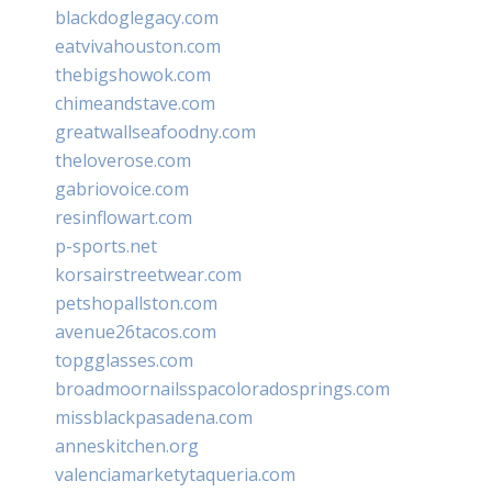
blackdoglegacy.com
eatvivahouston.com
thebigshowok.com
chimeandstave.com
greatwallseafoodny.com
theloverose.com
gabriovoice.com
resinflowart.com
p-sports.net
korsairstreetwear.com
petshopallston.com
avenue26tacos.com
topgglasses.com
broadmoornailsspacoloradosprings.com
missblackpasadena.com
anneskitchen.org
valenciamarketytaqueria.com