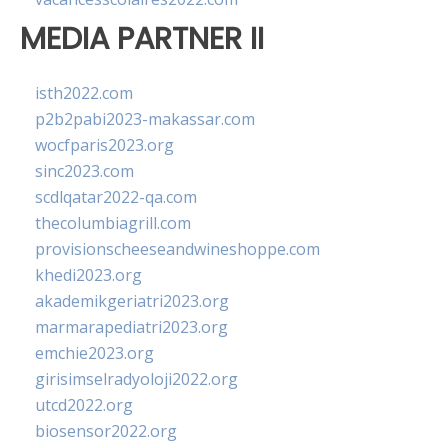
MEDIA PARTNER II
isth2022.com
p2b2pabi2023-makassar.com
wocfparis2023.org
sinc2023.com
scdlqatar2022-qa.com
thecolumbiagrill.com
provisionscheeseandwineshoppe.com
khedi2023.org
akademikgeriatri2023.org
marmarapediatri2023.org
emchie2023.org
girisimselradyoloji2022.org
utcd2022.org
biosensor2022.org