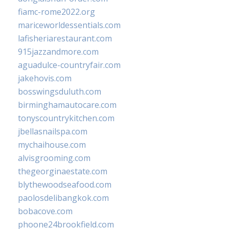
fiamc-rome2022.org
mariceworldessentials.com
lafisheriarestaurant.com
915jazzandmore.com
aguadulce-countryfair.com
jakehovis.com
bosswingsduluth.com
birminghamautocare.com
tonyscountrykitchen.com
jbellasnailspa.com
mychaihouse.com
alvisgrooming.com
thegeorginaestate.com
blythewoodseafood.com
paolosdelibangkok.com
bobacove.com
phoone24brookfield.com