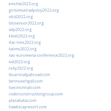
emchie2023.org
girisimselradyoloji2022.org
utcd2022.org
biosensor2022.org
ialp2022.org
klivet2022.org
ifac-hms2022.org
taoms2022.org
iias-euromena-conference2022.org
ivd2022.org
csity2022.org
ibsarstudyabroad.com
bennusehgall.com
tsecincinnati.com
roderconstructiongroup.com
plazabatai.com
hawkscayresort.com