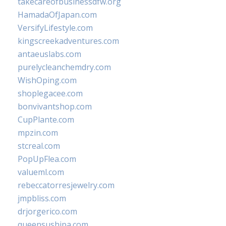
takecareofbusinessdfw.org
HamadaOfJapan.com
VersifyLifestyle.com
kingscreekadventures.com
antaeuslabs.com
purelycleanchemdry.com
WishOping.com
shoplegacee.com
bonvivantshop.com
CupPlante.com
mpzin.com
stcreal.com
PopUpFlea.com
valueml.com
rebeccatorresjewelry.com
jmpbliss.com
drjorgerico.com
queensushipa.com