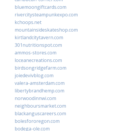
bluemoongiftcards.com
rivercitysteampunkexpo.com
kchoops.net
mountainsideskateshop.com
kirtlandcitytavern.com
301nutritionspot.com
ammos-stores.com
loceanecreations.com
birdsongridgefarm.com
joiedevivblog.com
valera-amsterdam.com
libertybrandhemp.com
norwoodinnwi.com
neighboursmarket.com
blackanguscareers.com
bolesfororegon.com
bodega-ole.com