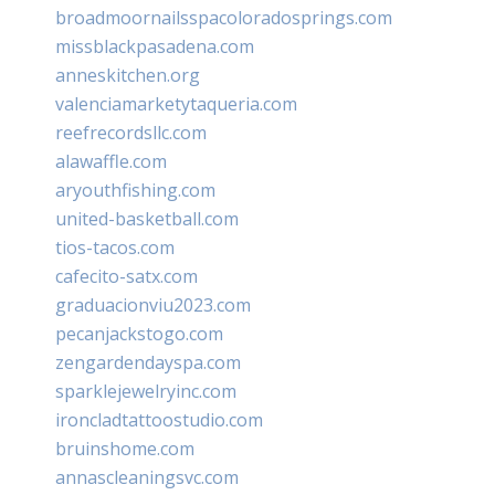
broadmoornailsspacoloradosprings.com
missblackpasadena.com
anneskitchen.org
valenciamarketytaqueria.com
reefrecordsllc.com
alawaffle.com
aryouthfishing.com
united-basketball.com
tios-tacos.com
cafecito-satx.com
graduacionviu2023.com
pecanjackstogo.com
zengardendayspa.com
sparklejewelryinc.com
ironcladtattoostudio.com
bruinshome.com
annascleaningsvc.com