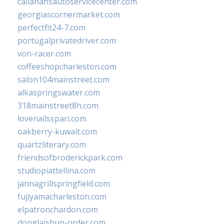
callahansautoservicecenter.com
georgiascornermarket.com
perfectfit24-7.com
portugalprivatedriver.com
von-racer.com
coffeeshopcharleston.com
salon104mainstreet.com
alkaspringswater.com
318mainstreet8h.com
lovenailsspari.com
oakberry-kuwait.com
quartzliterary.com
friendsofbroderickpark.com
studiopiattellina.com
jannagrillspringfield.com
fujiyamacharleston.com
elpatronchardon.com
donglaishun-order.com