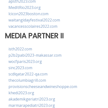
apsth2023.com
MedItRio2023.org
lcicon2023boston.com
waitangidayfestival2022.com
vacancesscolaires2022.com
MEDIA PARTNER II
isth2022.com
p2b2pabi2023-makassar.com
wocfparis2023.org
sinc2023.com
scdlqatar2022-qa.com
thecolumbiagrill.com
provisionscheeseandwineshoppe.com
khedi2023.org
akademikgeriatri2023.org
marmarapediatri2023.org