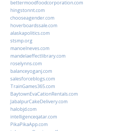
bettermoodfoodcorporation.com
hingstonnt.com
chooseagender.com
hoverboardssale.com
alaskapolitics.com
stsmp.org
manoelneves.com
mandelaeffectlibrary.com
roselynns.com
balanceyoganj.com
salesforceblogs.com
TrainGames365.com
BaytownEvaCationRentals.com
JabalpurCakeDelivery.com
halobjd.com
intelligenceqatar.com
PikaPikaApp.com