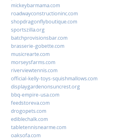
mickeybarmama.com
roadwayconstructioninc.com
shopdragonflyboutique.com
sportszilla.org
batchprovisionsbar.com
brasserie-gobette.com
musicrearte.com
morseysfarms.com
riverviewtennis.com
official-kelly-toys-squishmallows.com
displaygardenonsuncrest.org
bbq-empire-usa.com
feedstoreva.com
drogopets.com
ediblechalk.com
tabletennisnearme.com
oaksofa.com