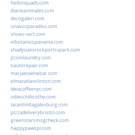
hellonquads.com
diarioanimales.com
decogaleri.com
unavozparadios.com
shoes-vert.com
elbotanicopanama.com
shadyoaksrockportrvpark.com
jccoinlaundry.com
kautorepair.com
marjaeswinebar.com
elmazatlanclinton.com
ideacoffeenyc.com
odieschillicothe.com
lacantinitagalesburg.com
pizzadeliverybristol.com
greenstarsmogcheck.com
happypawspl.com