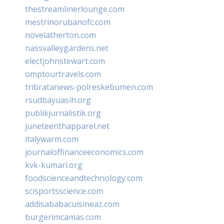
thestreamlinerlounge.com
mestrinorubanofc.com
novelatherton.com
nassvalleygardens.net
electjohnstewart.com
omptourtravels.com
tribratanews-polreskebumen.com
rsudbayuasih.org
publikjurnalistik.org
juneteenthapparel.net
italywarm.com
journaloffinanceeconomics.com
kvk-kumari.org
foodscienceandtechnology.com
scisportsscience.com
addisababacuisineaz.com
burgerimcamas.com