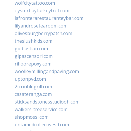
wolfcitytattoo.com
oysterbayturkeytrot.com
lafronterarestauranteybar.com
lilyandrosetearoom.com
olivesburgberrypatch.com
theslushkids.com
giobastian.com
glpascensori.com
rifloorepoxy.com
woolleymillingandpaving.com
uptonpvd.com
2troublegrill.com
casateranga.com
sticksandstonesstudiooh.com
walkers-treeservice.com
shopmossi.com
untamedcollectivesd.com