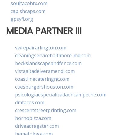
soultacohtx.com
capishcaps.com
gpsyfl.org
MEDIA PARTNER III
vwrepairarlington.com
cleaningservicebaltimore-md.com
beckslandscapeandfence.com
vistaaltadelveramendi.com
coastlinecateringnc.com
cuesburgershouston.com
psicologiaespecializadaencampeche.com
dmtacos.com
crescentstreetprinting.com
hornopizza.com
driveadragster.com
hematologa.com