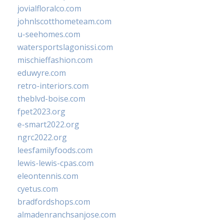
jovialfloralco.com
johnlscotthometeam.com
u-seehomes.com
watersportslagonissi.com
mischieffashion.com
eduwyre.com
retro-interiors.com
theblvd-boise.com
fpet2023.org
e-smart2022.org
ngrc2022.org
leesfamilyfoods.com
lewis-lewis-cpas.com
eleontennis.com
cyetus.com
bradfordshops.com
almadenranchsanjose.com