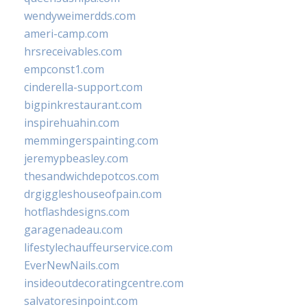
wendyweimerdds.com
ameri-camp.com
hrsreceivables.com
empconst1.com
cinderella-support.com
bigpinkrestaurant.com
inspirehuahin.com
memmingerspainting.com
jeremypbeasley.com
thesandwichdepotcos.com
drgiggleshouseofpain.com
hotflashdesigns.com
garagenadeau.com
lifestylechauffeurservice.com
EverNewNails.com
insideoutdecoratingcentre.com
salvatoresinpoint.com