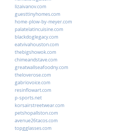
lizaivanov.com
guesttinyhomes.com
home-plow-by-meyer.com
palatelatincuisine.com
blackdoglegacy.com
eatvivahouston.com
thebigshowok.com
chimeandstave.com
greatwallseafoodny.com
theloverose.com
gabriovoice.com
resinflowart.com
p-sports.net
korsairstreetwear.com
petshopallston.com
avenue26tacos.com
topgglasses.com