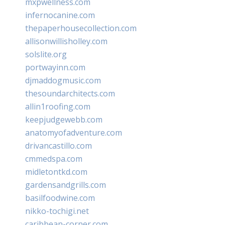
mxpwellness.com
infernocanine.com
thepaperhousecollection.com
allisonwillisholley.com
solslite.org
portwayinn.com
djmaddogmusic.com
thesoundarchitects.com
allin1roofing.com
keepjudgewebb.com
anatomyofadventure.com
drivancastillo.com
cmmedspa.com
midletontkd.com
gardensandgrills.com
basilfoodwine.com
nikko-tochigi.net
caribbean-corner.com